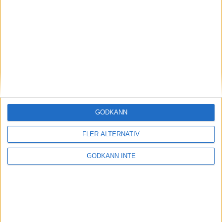
Magdalena Thorselltrivs i bergen
23 jun 1998
Svenskar sprangSydafrikas Vasalopp
18 jun 1998
Borneo: Gäst på drakens berg
22 dec 1997
• Arkiv
• Reseberättelser från
ASIEN
GODKÄNN
Berlin Marathon - ett lopp genom
historien
FLER ALTERNATIV
8 okt 1995
• Arkiv
• Reseberättelser från
EUROPA
GODKÄNN INTE
INTRESSANTA LOPP
Höstrusket • 8 november