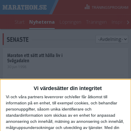
TRÄNINGSPROGRAM
Start
Nyheterna
Löpningen
Träningen
Inspirati
SENASTE
Maraton ett sätt att hålla liv i
Svågadalen
30 jun 1998
Juniorrekord på löpande band
Vi värdesätter din integritet
29 jun 1998
Vi och våra partners levenrorer och/eller får åtkomst till
information på en enhet, till exempel cookies, och behandlar
Norrlänningar firade semester i
Strängnäs
personuppgifter, såsom unika identifierare och
28 jun 1998
standardinformation som skickas av en enhet for anpassad
annonsering och innehåll, mätning av annonsering och innehåll,
målgruppsundersokningar och utveckling av tjänster.
Med din
Maratonlöparna bäst i Trosa