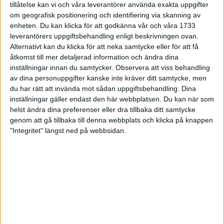
tillåtelse kan vi och våra leverantörer använda exakta uppgifter
27 jun 1998
om geografisk positionering och identifiering via skanning av
enheten. Du kan klicka för att godkänna vår och våra 1733
I år fick Andervang kransen
leverantörers uppgiftsbehandling enligt beskrivningen ovan.
Alternativt kan du klicka för att neka samtycke eller för att få
27 jun 1998
åtkomst till mer detaljerad information och ändra dina
inställningar innan du samtycker.
Observera att viss behandling
Intresset ökar för Lidingöloppet
av dina personuppgifter kanske inte kräver ditt samtycke, men
26 jun 1998
du har rätt att invända mot sådan uppgiftsbehandling. Dina
inställningar gäller endast den här webbplatsen. Du kan när som
Värmemara
helst ändra dina preferenser eller dra tillbaka ditt samtycke
väntarvärldsmästaraspiranter
genom att gå tillbaka till denna webbplats och klicka på knappen
24 jun 1998
"Integritet" längst ned på webbsidan.
Mutolas världsrekord godkänns ej
23 jun 1998
Jisses, vilket partyi San Diego!
23 jun 1998