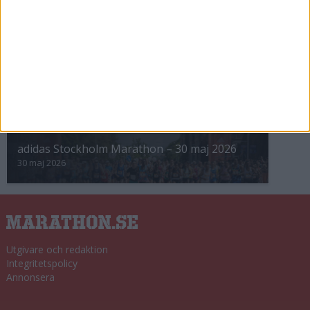
8 nov 2025
Winter Run Stockholm • 31 januari 2026
31 jan 2026
adidas Premiärmilen 28 mars 2026
28 mar 2026
adidas Stockholm Marathon – 30 maj 2026
30 maj 2026
Utgivare och redaktion
Integritetspolicy
Annonsera