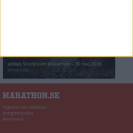
8 nov 2025
Winter Run Stockholm • 31 januari 2026
31 jan 2026
adidas Premiärmilen 28 mars 2026
28 mar 2026
adidas Stockholm Marathon – 30 maj 2026
30 maj 2026
Utgivare och redaktion
Integritetspolicy
Annonsera