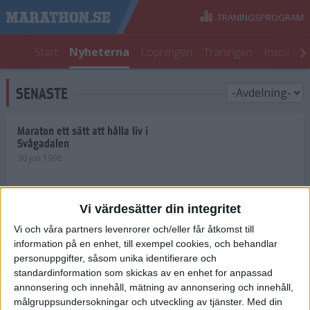
TRÄNINGSPROGRAM
Start
Nyheterna
Löpningen
Träningen
Inspirati
SENASTE
Maraton ett sätt att hålla liv i
Svågadalen
30 jun 1998
Juniorrekord på löpande band
Vi värdesätter din integritet
29 jun 1998
Vi och våra partners levenrorer och/eller får åtkomst till
information på en enhet, till exempel cookies, och behandlar
Norrlänningar firade semester i
Strängnäs
personuppgifter, såsom unika identifierare och
28 jun 1998
standardinformation som skickas av en enhet for anpassad
annonsering och innehåll, mätning av annonsering och innehåll,
målgruppsundersokningar och utveckling av tjänster.
Med din
Maratonlöparna bäst i Trosa