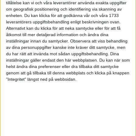
tillåtelse kan vi och våra leverantörer använda exakta uppgifter
27 jun 1998
om geografisk positionering och identifiering via skanning av
enheten. Du kan klicka för att godkänna vår och våra 1733
I år fick Andervang kransen
leverantörers uppgiftsbehandling enligt beskrivningen ovan.
Alternativt kan du klicka för att neka samtycke eller för att få
27 jun 1998
åtkomst till mer detaljerad information och ändra dina
inställningar innan du samtycker.
Observera att viss behandling
Intresset ökar för Lidingöloppet
av dina personuppgifter kanske inte kräver ditt samtycke, men
26 jun 1998
du har rätt att invända mot sådan uppgiftsbehandling. Dina
inställningar gäller endast den här webbplatsen. Du kan när som
Värmemara
helst ändra dina preferenser eller dra tillbaka ditt samtycke
väntarvärldsmästaraspiranter
genom att gå tillbaka till denna webbplats och klicka på knappen
24 jun 1998
"Integritet" längst ned på webbsidan.
Mutolas världsrekord godkänns ej
23 jun 1998
Jisses, vilket partyi San Diego!
23 jun 1998