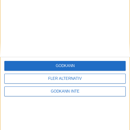
Magdalena Thorselltrivs i bergen
23 jun 1998
Svenskar sprangSydafrikas Vasalopp
18 jun 1998
Borneo: Gäst på drakens berg
22 dec 1997
• Arkiv
• Reseberättelser från
ASIEN
GODKÄNN
Berlin Marathon - ett lopp genom
historien
FLER ALTERNATIV
8 okt 1995
• Arkiv
• Reseberättelser från
EUROPA
GODKÄNN INTE
INTRESSANTA LOPP
Höstrusket • 8 november