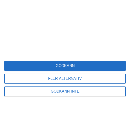
Magdalena Thorselltrivs i bergen
23 jun 1998
Svenskar sprangSydafrikas Vasalopp
18 jun 1998
Borneo: Gäst på drakens berg
22 dec 1997
• Arkiv
• Reseberättelser från
ASIEN
GODKÄNN
Berlin Marathon - ett lopp genom
historien
FLER ALTERNATIV
8 okt 1995
• Arkiv
• Reseberättelser från
EUROPA
GODKÄNN INTE
INTRESSANTA LOPP
Höstrusket • 8 november