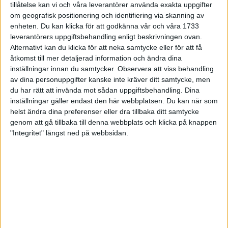
tillåtelse kan vi och våra leverantörer använda exakta uppgifter
27 jun 1998
om geografisk positionering och identifiering via skanning av
enheten. Du kan klicka för att godkänna vår och våra 1733
I år fick Andervang kransen
leverantörers uppgiftsbehandling enligt beskrivningen ovan.
Alternativt kan du klicka för att neka samtycke eller för att få
27 jun 1998
åtkomst till mer detaljerad information och ändra dina
inställningar innan du samtycker.
Observera att viss behandling
Intresset ökar för Lidingöloppet
av dina personuppgifter kanske inte kräver ditt samtycke, men
26 jun 1998
du har rätt att invända mot sådan uppgiftsbehandling. Dina
inställningar gäller endast den här webbplatsen. Du kan när som
Värmemara
helst ändra dina preferenser eller dra tillbaka ditt samtycke
väntarvärldsmästaraspiranter
genom att gå tillbaka till denna webbplats och klicka på knappen
24 jun 1998
"Integritet" längst ned på webbsidan.
Mutolas världsrekord godkänns ej
23 jun 1998
Jisses, vilket partyi San Diego!
23 jun 1998