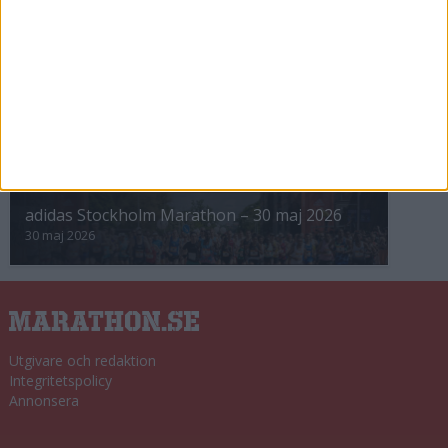
8 nov 2025
Winter Run Stockholm • 31 januari 2026
31 jan 2026
adidas Premiärmilen 28 mars 2026
28 mar 2026
adidas Stockholm Marathon – 30 maj 2026
30 maj 2026
Utgivare och redaktion
Integritetspolicy
Annonsera