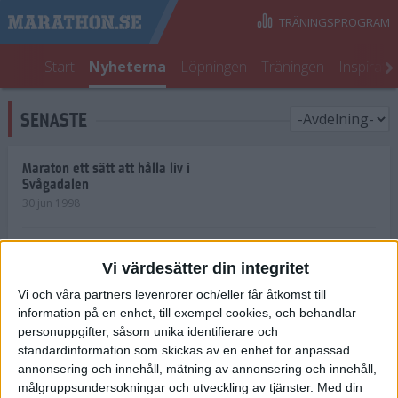
TRÄNINGSPROGRAM
Start
Nyheterna
Löpningen
Träningen
Inspirati
SENASTE
Maraton ett sätt att hålla liv i
Svågadalen
30 jun 1998
Juniorrekord på löpande band
Vi värdesätter din integritet
29 jun 1998
Vi och våra partners levenrorer och/eller får åtkomst till
information på en enhet, till exempel cookies, och behandlar
Norrlänningar firade semester i
Strängnäs
personuppgifter, såsom unika identifierare och
28 jun 1998
standardinformation som skickas av en enhet for anpassad
annonsering och innehåll, mätning av annonsering och innehåll,
målgruppsundersokningar och utveckling av tjänster.
Med din
Maratonlöparna bäst i Trosa