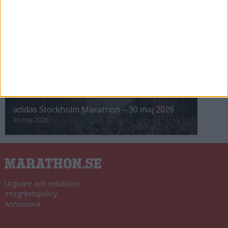
8 nov 2025
Winter Run Stockholm • 31 januari 2026
31 jan 2026
adidas Premiärmilen 28 mars 2026
28 mar 2026
adidas Stockholm Marathon – 30 maj 2026
30 maj 2026
Utgivare och redaktion
Integritetspolicy
Annonsera