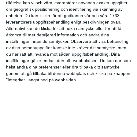
tillåtelse kan vi och våra leverantörer använda exakta uppgifter
27 jun 1998
om geografisk positionering och identifiering via skanning av
enheten. Du kan klicka för att godkänna vår och våra 1733
I år fick Andervang kransen
leverantörers uppgiftsbehandling enligt beskrivningen ovan.
Alternativt kan du klicka för att neka samtycke eller för att få
27 jun 1998
åtkomst till mer detaljerad information och ändra dina
inställningar innan du samtycker.
Observera att viss behandling
Intresset ökar för Lidingöloppet
av dina personuppgifter kanske inte kräver ditt samtycke, men
26 jun 1998
du har rätt att invända mot sådan uppgiftsbehandling. Dina
inställningar gäller endast den här webbplatsen. Du kan när som
Värmemara
helst ändra dina preferenser eller dra tillbaka ditt samtycke
väntarvärldsmästaraspiranter
genom att gå tillbaka till denna webbplats och klicka på knappen
24 jun 1998
"Integritet" längst ned på webbsidan.
Mutolas världsrekord godkänns ej
23 jun 1998
Jisses, vilket partyi San Diego!
23 jun 1998