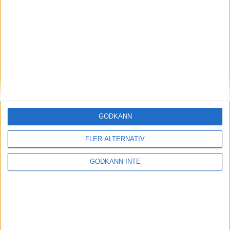
Magdalena Thorselltrivs i bergen
23 jun 1998
Svenskar sprangSydafrikas Vasalopp
18 jun 1998
Borneo: Gäst på drakens berg
22 dec 1997
• Arkiv
• Reseberättelser från
ASIEN
GODKÄNN
Berlin Marathon - ett lopp genom
historien
FLER ALTERNATIV
8 okt 1995
• Arkiv
• Reseberättelser från
EUROPA
GODKÄNN INTE
INTRESSANTA LOPP
Höstrusket • 8 november