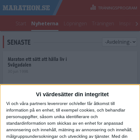
TRÄNINGSPROGRAM
Start
Nyheterna
Löpningen
Träningen
Inspirati
SENASTE
Maraton ett sätt att hålla liv i
Svågadalen
30 jun 1998
Juniorrekord på löpande band
Vi värdesätter din integritet
29 jun 1998
Vi och våra partners levenrorer och/eller får åtkomst till
information på en enhet, till exempel cookies, och behandlar
Norrlänningar firade semester i
Strängnäs
personuppgifter, såsom unika identifierare och
28 jun 1998
standardinformation som skickas av en enhet for anpassad
annonsering och innehåll, mätning av annonsering och innehåll,
målgruppsundersokningar och utveckling av tjänster.
Med din
Maratonlöparna bäst i Trosa