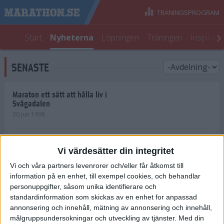
TRÄNINGSPROGRAM
Start
Nyheterna
Löpningen
Träningen
Inspirati
SENASTE
Maraton ett sätt att hålla liv i
Svågadalen
30 jun 1998
Juniorrekord på löpande band
Vi värdesätter din integritet
29 jun 1998
Vi och våra partners levenrorer och/eller får åtkomst till
information på en enhet, till exempel cookies, och behandlar
Norrlänningar firade semester i
Strängnäs
personuppgifter, såsom unika identifierare och
28 jun 1998
standardinformation som skickas av en enhet for anpassad
annonsering och innehåll, mätning av annonsering och innehåll,
målgruppsundersokningar och utveckling av tjänster.
Med din
Maratonlöparna bäst i Trosa