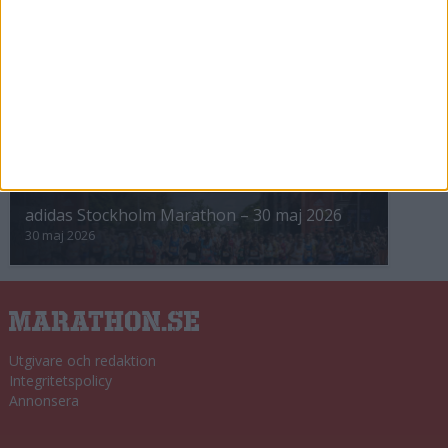
8 nov 2025
Winter Run Stockholm • 31 januari 2026
31 jan 2026
adidas Premiärmilen 28 mars 2026
28 mar 2026
adidas Stockholm Marathon – 30 maj 2026
30 maj 2026
Utgivare och redaktion
Integritetspolicy
Annonsera