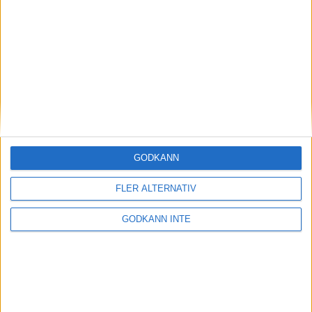
Magdalena Thorselltrivs i bergen
23 jun 1998
Svenskar sprangSydafrikas Vasalopp
18 jun 1998
Borneo: Gäst på drakens berg
22 dec 1997
• Arkiv
• Reseberättelser från
ASIEN
GODKÄNN
Berlin Marathon - ett lopp genom
historien
FLER ALTERNATIV
8 okt 1995
• Arkiv
• Reseberättelser från
EUROPA
GODKÄNN INTE
INTRESSANTA LOPP
Höstrusket • 8 november