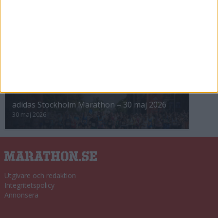
8 nov 2025
Winter Run Stockholm • 31 januari 2026
31 jan 2026
adidas Premiärmilen 28 mars 2026
28 mar 2026
adidas Stockholm Marathon – 30 maj 2026
30 maj 2026
Utgivare och redaktion
Integritetspolicy
Annonsera