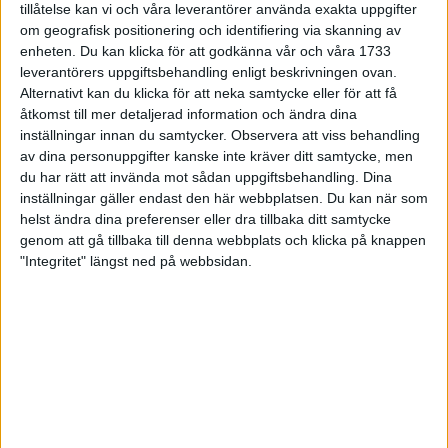
tillåtelse kan vi och våra leverantörer använda exakta uppgifter
27 jun 1998
om geografisk positionering och identifiering via skanning av
enheten. Du kan klicka för att godkänna vår och våra 1733
I år fick Andervang kransen
leverantörers uppgiftsbehandling enligt beskrivningen ovan.
Alternativt kan du klicka för att neka samtycke eller för att få
27 jun 1998
åtkomst till mer detaljerad information och ändra dina
inställningar innan du samtycker.
Observera att viss behandling
Intresset ökar för Lidingöloppet
av dina personuppgifter kanske inte kräver ditt samtycke, men
26 jun 1998
du har rätt att invända mot sådan uppgiftsbehandling. Dina
inställningar gäller endast den här webbplatsen. Du kan när som
Värmemara
helst ändra dina preferenser eller dra tillbaka ditt samtycke
väntarvärldsmästaraspiranter
genom att gå tillbaka till denna webbplats och klicka på knappen
24 jun 1998
"Integritet" längst ned på webbsidan.
Mutolas världsrekord godkänns ej
23 jun 1998
Jisses, vilket partyi San Diego!
23 jun 1998