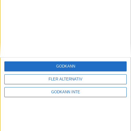
Magdalena Thorselltrivs i bergen
23 jun 1998
Svenskar sprangSydafrikas Vasalopp
18 jun 1998
Borneo: Gäst på drakens berg
22 dec 1997
• Arkiv
• Reseberättelser från
ASIEN
GODKÄNN
Berlin Marathon - ett lopp genom
historien
FLER ALTERNATIV
8 okt 1995
• Arkiv
• Reseberättelser från
EUROPA
GODKÄNN INTE
INTRESSANTA LOPP
Höstrusket • 8 november