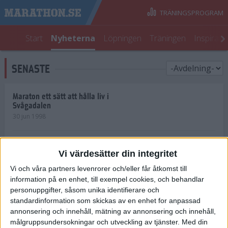
TRÄNINGSPROGRAM
Start
Nyheterna
Löpningen
Träningen
Inspirati
SENASTE
Maraton ett sätt att hålla liv i
Svågadalen
30 jun 1998
Juniorrekord på löpande band
Vi värdesätter din integritet
29 jun 1998
Vi och våra partners levenrorer och/eller får åtkomst till
information på en enhet, till exempel cookies, och behandlar
Norrlänningar firade semester i
Strängnäs
personuppgifter, såsom unika identifierare och
28 jun 1998
standardinformation som skickas av en enhet for anpassad
annonsering och innehåll, mätning av annonsering och innehåll,
målgruppsundersokningar och utveckling av tjänster.
Med din
Maratonlöparna bäst i Trosa