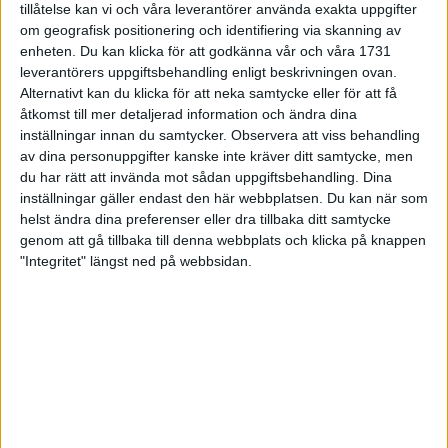
tillåtelse kan vi och våra leverantörer använda exakta uppgifter
27 jun 1998
om geografisk positionering och identifiering via skanning av
enheten. Du kan klicka för att godkänna vår och våra 1731
I år fick Andervang kransen
leverantörers uppgiftsbehandling enligt beskrivningen ovan.
Alternativt kan du klicka för att neka samtycke eller för att få
27 jun 1998
åtkomst till mer detaljerad information och ändra dina
inställningar innan du samtycker.
Observera att viss behandling
Intresset ökar för Lidingöloppet
av dina personuppgifter kanske inte kräver ditt samtycke, men
26 jun 1998
du har rätt att invända mot sådan uppgiftsbehandling. Dina
inställningar gäller endast den här webbplatsen. Du kan när som
Värmemara
helst ändra dina preferenser eller dra tillbaka ditt samtycke
väntarvärldsmästaraspiranter
genom att gå tillbaka till denna webbplats och klicka på knappen
24 jun 1998
"Integritet" längst ned på webbsidan.
Mutolas världsrekord godkänns ej
23 jun 1998
Jisses, vilket partyi San Diego!
23 jun 1998