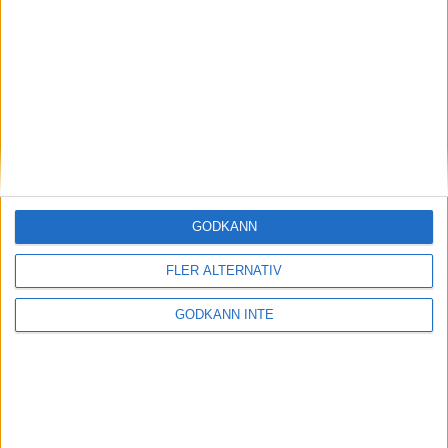
Magdalena Thorselltrivs i bergen
23 jun 1998
Svenskar sprangSydafrikas Vasalopp
18 jun 1998
Borneo: Gäst på drakens berg
22 dec 1997
• Arkiv
• Reseberättelser från
ASIEN
GODKÄNN
Berlin Marathon - ett lopp genom
historien
FLER ALTERNATIV
8 okt 1995
• Arkiv
• Reseberättelser från
EUROPA
GODKÄNN INTE
INTRESSANTA LOPP
Höstrusket • 8 november