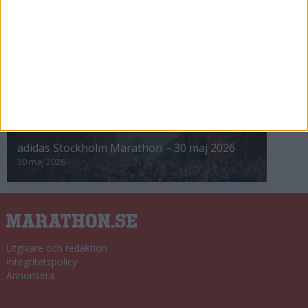
8 nov 2025
Winter Run Stockholm • 31 januari 2026
31 jan 2026
adidas Premiärmilen 28 mars 2026
28 mar 2026
adidas Stockholm Marathon – 30 maj 2026
30 maj 2026
Utgivare och redaktion
Integritetspolicy
Annonsera