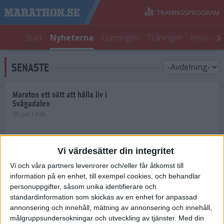
TRÄNINGSPROGRAM
Start
Nyheterna
Löpningen
Träningen
Inspirati
SENASTE
Maraton ett sätt att hålla liv i
Svågadalen
30 jun 1998
Juniorrekord på löpande band
Vi värdesätter din integritet
29 jun 1998
Vi och våra partners levenrorer och/eller får åtkomst till
information på en enhet, till exempel cookies, och behandlar
Norrlänningar firade semester i
Strängnäs
personuppgifter, såsom unika identifierare och
28 jun 1998
standardinformation som skickas av en enhet for anpassad
annonsering och innehåll, mätning av annonsering och innehåll,
målgruppsundersokningar och utveckling av tjänster.
Med din
Maratonlöparna bäst i Trosa