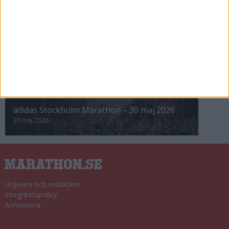
8 nov 2025
Winter Run Stockholm • 31 januari 2026
31 jan 2026
adidas Premiärmilen 28 mars 2026
28 mar 2026
adidas Stockholm Marathon – 30 maj 2026
30 maj 2026
Utgivare och redaktion
Integritetspolicy
Annonsera