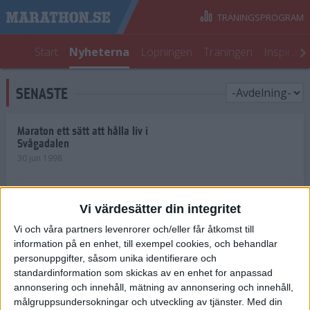
TRÄNINGSPROGRAM
Start
Nyheterna
Löpningen
Träningen
Inspirati
SENASTE
Maraton ett sätt att hålla liv i
Svågadalen
30 jun 1998
Juniorrekord på löpande band
Vi värdesätter din integritet
29 jun 1998
Vi och våra partners levenrorer och/eller får åtkomst till
information på en enhet, till exempel cookies, och behandlar
Norrlänningar firade semester i
Strängnäs
personuppgifter, såsom unika identifierare och
28 jun 1998
standardinformation som skickas av en enhet for anpassad
annonsering och innehåll, mätning av annonsering och innehåll,
målgruppsundersokningar och utveckling av tjänster.
Med din
Maratonlöparna bäst i Trosa