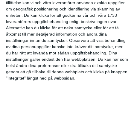
tillåtelse kan vi och våra leverantörer använda exakta uppgifter
27 jun 1998
om geografisk positionering och identifiering via skanning av
enheten. Du kan klicka för att godkänna vår och våra 1733
I år fick Andervang kransen
leverantörers uppgiftsbehandling enligt beskrivningen ovan.
Alternativt kan du klicka för att neka samtycke eller för att få
27 jun 1998
åtkomst till mer detaljerad information och ändra dina
inställningar innan du samtycker.
Observera att viss behandling
Intresset ökar för Lidingöloppet
av dina personuppgifter kanske inte kräver ditt samtycke, men
26 jun 1998
du har rätt att invända mot sådan uppgiftsbehandling. Dina
inställningar gäller endast den här webbplatsen. Du kan när som
Värmemara
helst ändra dina preferenser eller dra tillbaka ditt samtycke
väntarvärldsmästaraspiranter
genom att gå tillbaka till denna webbplats och klicka på knappen
24 jun 1998
"Integritet" längst ned på webbsidan.
Mutolas världsrekord godkänns ej
23 jun 1998
Jisses, vilket partyi San Diego!
23 jun 1998