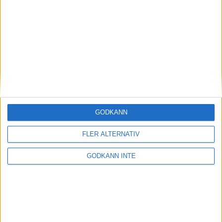
Magdalena Thorselltrivs i bergen
23 jun 1998
Svenskar sprangSydafrikas Vasalopp
18 jun 1998
Borneo: Gäst på drakens berg
22 dec 1997
• Arkiv
• Reseberättelser från
ASIEN
GODKÄNN
Berlin Marathon - ett lopp genom
historien
FLER ALTERNATIV
8 okt 1995
• Arkiv
• Reseberättelser från
EUROPA
GODKÄNN INTE
INTRESSANTA LOPP
Höstrusket • 8 november