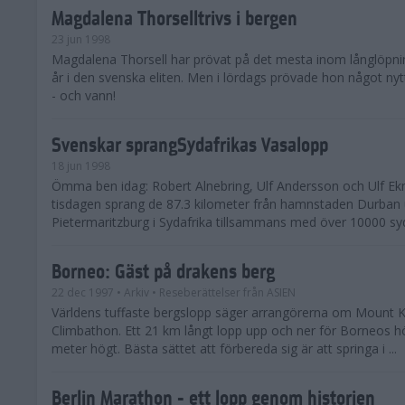
Magdalena Thorselltrivs i bergen
23 jun 1998
Magdalena Thorsell har prövat på det mesta inom långlöpni
år i den svenska eliten. Men i lördags prövade hon något nyt
- och vann!
Svenskar sprangSydafrikas Vasalopp
18 jun 1998
Ömma ben idag: Robert Alnebring, Ulf Andersson och Ulf E
tisdagen sprang de 87.3 kilometer från hamnstaden Durban u
Pietermaritzburg i Sydafrika tillsammans med över 10000 syda
Borneo: Gäst på drakens berg
22 dec 1997
• Arkiv
• Reseberättelser från ASIEN
Världens tuffaste bergslopp säger arrangörerna om Mount K
Climbathon. Ett 21 km långt lopp upp och ner för Borneos h
meter högt. Bästa sättet att förbereda sig är att springa i ...
Berlin Marathon - ett lopp genom historien