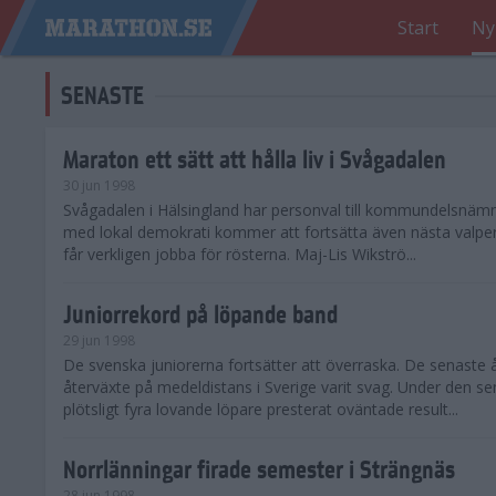
Start
Ny
SENASTE
Maraton ett sätt att hålla liv i Svågadalen
30 jun 1998
Svågadalen i Hälsingland har personval till kommundelsnäm
med lokal demokrati kommer att fortsätta även nästa valperi
får verkligen jobba för rösterna. Maj-Lis Wikströ...
Juniorrekord på löpande band
29 jun 1998
De svenska juniorerna fortsätter att överraska. De senaste 
återväxte på medeldistans i Sverige varit svag. Under den s
plötsligt fyra lovande löpare presterat oväntade result...
Norrlänningar firade semester i Strängnäs
28 jun 1998