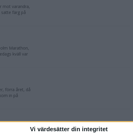
lar mot varandra,
 satte färg på
kholm Marathon,
edags kväll var
, förra året, då
 kom in på
Vi värdesätter din integritet
oktober. 10 500