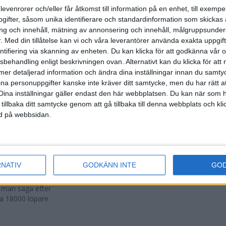
500 fler än
levenrorer och/eller får åtkomst till information på en enhet, till exempe
ifter, såsom unika identifierare och standardinformation som skickas 
g och innehåll, mätning av annonsering och innehåll, målgruppsunde
.
Med din tillåtelse kan vi och våra leverantörer använda exakta uppgif
entifiering via skanning av enheten. Du kan klicka för att godkänna vår
sbehandling enligt beskrivningen ovan. Alternativt kan du klicka för att
r att avgöras
ll mer detaljerad information och ändra dina inställningar innan du samty
ina personuppgifter kanske inte kräver ditt samtycke, men du har rätt 
Dina inställningar gäller endast den här webbplatsen. Du kan när som h
 tillbaka ditt samtycke genom att gå tillbaka till denna webbplats och k
ned på webbsidan.
n i Lievin i
RNATIV
GODKÄNN INTE
GO
a man säga efter
ka 18000 löpare