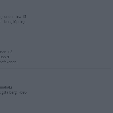
ng under sina 15
t - bergslöpning
kman. På
pp till
frikaner...
inabalu
ögsta berg, 4095