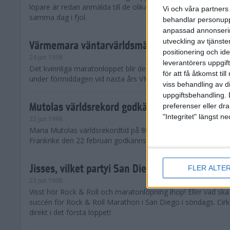
löpare är redan anmälda till de olika klassena. Det är hela 2 
Vi och våra partners 
samma dag i fjol.
behandlar personuppg
anpassad annonserin
utveckling av tjänster
Värmemara väntarvärldsmästaraspiranter
positionering och id
24 jun 1998
leverantörers uppgift
Det kvinnliga maratonloppet blir den enda gren som komme
för att få åtkomst ti
under förmiddagen vid nästa års VM i friidrott.
viss behandling av d
uppgiftsbehandling. 
Mutolas världsrekord godkänns ej
preferenser eller dra
"Integritet" längst 
23 jun 1998
Maria Mutolas världsrekordtid på 800 meter från inomhusgala
Frankrike den 22 februari godkänns ej.
Jisses, vilket partyi San Diego!
FLER ALTE
23 jun 1998
Visst hör Rock & Roll och maratonlöpning ihop! Eller vad sk
succén för Rock & Roll Marathon i San Diego i söndags. Cir
direkt i det första loppet!