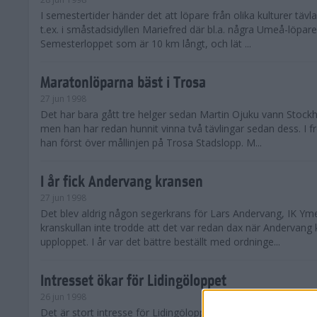
I semestertider händer det att löpare från olika kulturer täv
t.ex. i småstadsidyllen Mariefred där bl.a. några Umeå-löpare
Semesterloppet som är 10 km långt, och lät ...
Maratonlöparna bäst i Trosa
27 jun 1998
Det har bara gått tre helger sedan Martin Ojuku vann Stoc
men han har redan hunnit vinna två tävlingar sedan dess. I fr
han först över mållinjen på Trosa Stadslopp. M...
I år fick Andervang kransen
27 jun 1998
Det blev aldrig någon segerkrans för Lars Andervang, IK Ymer
kranskullan inte trodde att det var redan dax när Andervang
upploppet. I år var det bättre beställt med ordninge...
Intresset ökar för Lidingöloppet
26 jun 1998
Det är stort intresse för Lidingöloppet som avgörs den 3-4 