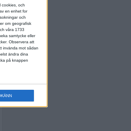
l cookies, och
av en enhet for
rsokningar och
ter om geografisk
 och våra 1733
 neka samtycke eller
cker.
Observera att
att invända mot sådan
elst ändra dina
licka på knappen
DKÄNN