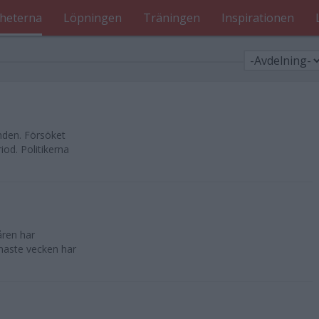
heterna
Löpningen
Träningen
Inspirationen
nden. Försöket
od. Politikerna
åren har
enaste vecken har