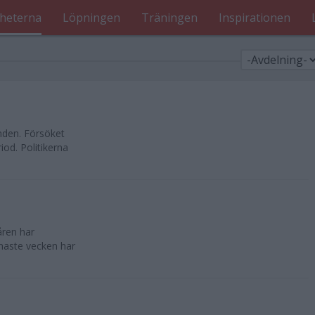
heterna
Löpningen
Träningen
Inspirationen
nden. Försöket
od. Politikerna
åren har
enaste vecken har