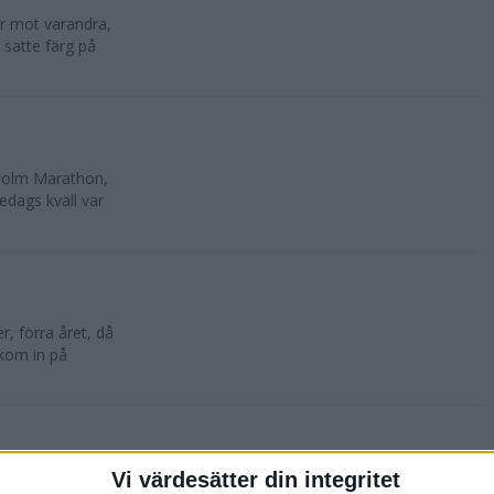
lar mot varandra,
 satte färg på
kholm Marathon,
edags kväll var
, förra året, då
 kom in på
Vi värdesätter din integritet
oktober. 10 500