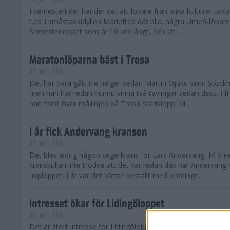
I semestertider händer det att löpare från olika kulturer täv
t.ex. i småstadsidyllen Mariefred där bl.a. några Umeå-löpare
Semesterloppet som är 10 km långt, och lät ...
Maratonlöparna bäst i Trosa
27 jun 1998
Det har bara gått tre helger sedan Martin Ojuku vann Stoc
men han har redan hunnit vinna två tävlingar sedan dess. I fr
han först över mållinjen på Trosa Stadslopp. M...
I år fick Andervang kransen
27 jun 1998
Det blev aldrig någon segerkrans för Lars Andervang, IK Ymer
kranskullan inte trodde att det var redan dax när Andervang
upploppet. I år var det bättre beställt med ordninge...
Intresset ökar för Lidingöloppet
26 jun 1998
Det är stort intresse för Lidingöloppet som avgörs den 3-4 