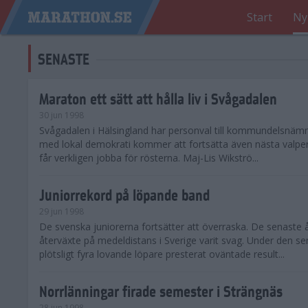
Start
Ny
SENASTE
Maraton ett sätt att hålla liv i Svågadalen
30 jun 1998
Svågadalen i Hälsingland har personval till kommundelsnäm
med lokal demokrati kommer att fortsätta även nästa valperi
får verkligen jobba för rösterna. Maj-Lis Wikströ...
Juniorrekord på löpande band
29 jun 1998
De svenska juniorerna fortsätter att överraska. De senaste 
återväxte på medeldistans i Sverige varit svag. Under den s
plötsligt fyra lovande löpare presterat oväntade result...
Norrlänningar firade semester i Strängnäs
28 jun 1998