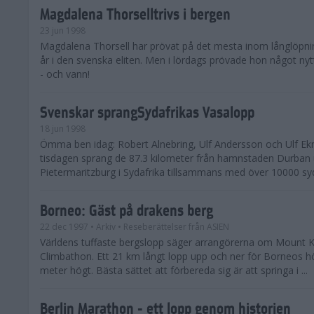
Magdalena Thorselltrivs i bergen
23 jun 1998
Magdalena Thorsell har prövat på det mesta inom långlöpni
år i den svenska eliten. Men i lördags prövade hon något nyt
- och vann!
Svenskar sprangSydafrikas Vasalopp
18 jun 1998
Ömma ben idag: Robert Alnebring, Ulf Andersson och Ulf E
tisdagen sprang de 87.3 kilometer från hamnstaden Durban u
Pietermaritzburg i Sydafrika tillsammans med över 10000 syda
Borneo: Gäst på drakens berg
22 dec 1997
• Arkiv
• Reseberättelser från ASIEN
Världens tuffaste bergslopp säger arrangörerna om Mount K
Climbathon. Ett 21 km långt lopp upp och ner för Borneos h
meter högt. Bästa sättet att förbereda sig är att springa i ...
Berlin Marathon - ett lopp genom historien