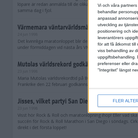
löpare är redan anmälda till de olika klassena. Det är hela 2 
Vi och våra partners 
samma dag i fjol.
behandlar personuppg
anpassad annonserin
utveckling av tjänster
Värmemara väntarvärldsmästaraspiranter
positionering och id
24 jun 1998
leverantörers uppgift
Det kvinnliga maratonloppet blir den enda gren som komme
för att få åtkomst ti
under förmiddagen vid nästa års VM i friidrott.
viss behandling av d
uppgiftsbehandling. 
Mutolas världsrekord godkänns ej
preferenser eller dra
"Integritet" längst 
23 jun 1998
Maria Mutolas världsrekordtid på 800 meter från inomhusgala
Frankrike den 22 februari godkänns ej.
Jisses, vilket partyi San Diego!
FLER ALTE
23 jun 1998
Visst hör Rock & Roll och maratonlöpning ihop! Eller vad sk
succén för Rock & Roll Marathon i San Diego i söndags. Cir
direkt i det första loppet!