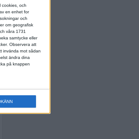
l cookies, och
av en enhet for
rsokningar och
ter om geografisk
 och våra 1731
 neka samtycke eller
cker.
Observera att
att invända mot sådan
elst ändra dina
licka på knappen
DKÄNN