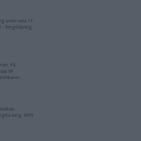
ng under sina 15
t - bergslöpning
kman. På
pp till
frikaner...
inabalu
ögsta berg, 4095