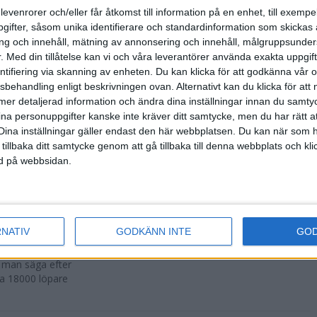
500 fler än
levenrorer och/eller får åtkomst till information på en enhet, till exempe
ifter, såsom unika identifierare och standardinformation som skickas 
g och innehåll, mätning av annonsering och innehåll, målgruppsunde
.
Med din tillåtelse kan vi och våra leverantörer använda exakta uppgif
entifiering via skanning av enheten. Du kan klicka för att godkänna vår
sbehandling enligt beskrivningen ovan. Alternativt kan du klicka för att
r att avgöras
ll mer detaljerad information och ändra dina inställningar innan du samty
ina personuppgifter kanske inte kräver ditt samtycke, men du har rätt 
Dina inställningar gäller endast den här webbplatsen. Du kan när som h
 tillbaka ditt samtycke genom att gå tillbaka till denna webbplats och k
ned på webbsidan.
n i Lievin i
RNATIV
GODKÄNN INTE
GO
a man säga efter
ka 18000 löpare