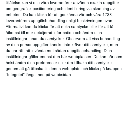
tillåtelse kan vi och våra leverantörer använda exakta uppgifter
27 jun 1998
om geografisk positionering och identifiering via skanning av
enheten. Du kan klicka för att godkänna vår och våra 1733
I år fick Andervang kransen
leverantörers uppgiftsbehandling enligt beskrivningen ovan.
Alternativt kan du klicka för att neka samtycke eller för att få
27 jun 1998
åtkomst till mer detaljerad information och ändra dina
inställningar innan du samtycker.
Observera att viss behandling
Intresset ökar för Lidingöloppet
av dina personuppgifter kanske inte kräver ditt samtycke, men
26 jun 1998
du har rätt att invända mot sådan uppgiftsbehandling. Dina
inställningar gäller endast den här webbplatsen. Du kan när som
Värmemara
helst ändra dina preferenser eller dra tillbaka ditt samtycke
väntarvärldsmästaraspiranter
genom att gå tillbaka till denna webbplats och klicka på knappen
24 jun 1998
"Integritet" längst ned på webbsidan.
Mutolas världsrekord godkänns ej
23 jun 1998
Jisses, vilket partyi San Diego!
23 jun 1998