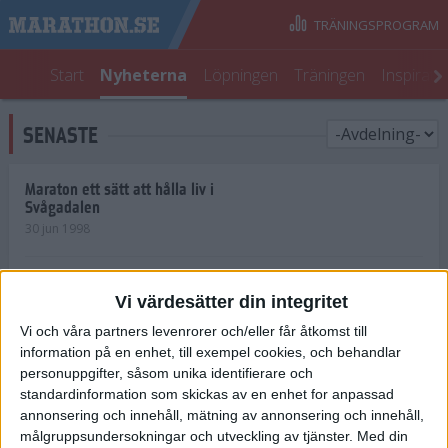
TRÄNINGSPROGRAM
Start
Nyheterna
Löpningen
Träningen
Inspirati
SENASTE
Maraton ett sätt att hålla liv i
Svågadalen
30 jun 1998
Juniorrekord på löpande band
Vi värdesätter din integritet
29 jun 1998
Vi och våra partners levenrorer och/eller får åtkomst till
information på en enhet, till exempel cookies, och behandlar
Norrlänningar firade semester i
Strängnäs
personuppgifter, såsom unika identifierare och
28 jun 1998
standardinformation som skickas av en enhet for anpassad
annonsering och innehåll, mätning av annonsering och innehåll,
målgruppsundersokningar och utveckling av tjänster.
Med din
Maratonlöparna bäst i Trosa