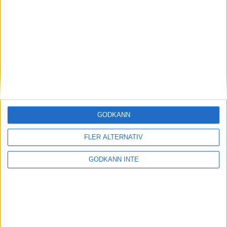
Magdalena Thorselltrivs i bergen
23 jun 1998
Svenskar sprangSydafrikas Vasalopp
18 jun 1998
Borneo: Gäst på drakens berg
22 dec 1997
• Arkiv
• Reseberättelser från
ASIEN
GODKÄNN
Berlin Marathon - ett lopp genom
historien
FLER ALTERNATIV
8 okt 1995
• Arkiv
• Reseberättelser från
EUROPA
GODKÄNN INTE
INTRESSANTA LOPP
Höstrusket • 8 november