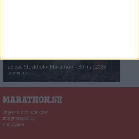
8 nov 2025
Winter Run Stockholm • 31 januari 2026
31 jan 2026
adidas Premiärmilen 28 mars 2026
28 mar 2026
adidas Stockholm Marathon – 30 maj 2026
30 maj 2026
Utgivare och redaktion
Integritetspolicy
Annonsera