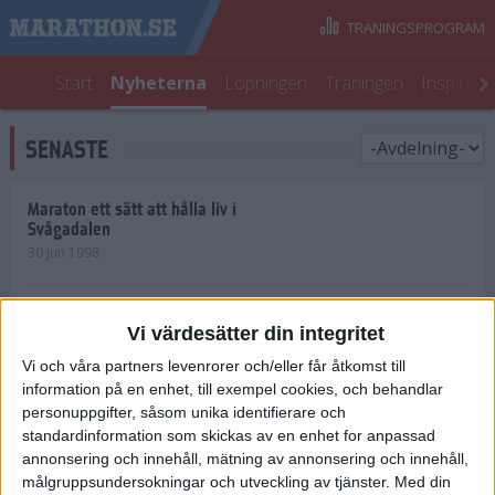
TRÄNINGSPROGRAM
Start
Nyheterna
Löpningen
Träningen
Inspirati
SENASTE
Maraton ett sätt att hålla liv i
Svågadalen
30 jun 1998
Juniorrekord på löpande band
Vi värdesätter din integritet
29 jun 1998
Vi och våra partners levenrorer och/eller får åtkomst till
information på en enhet, till exempel cookies, och behandlar
Norrlänningar firade semester i
Strängnäs
personuppgifter, såsom unika identifierare och
28 jun 1998
standardinformation som skickas av en enhet for anpassad
annonsering och innehåll, mätning av annonsering och innehåll,
målgruppsundersokningar och utveckling av tjänster.
Med din
Maratonlöparna bäst i Trosa