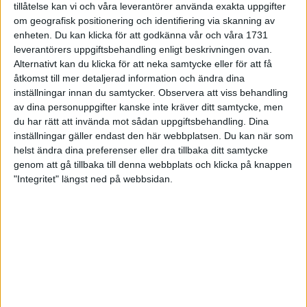
tillåtelse kan vi och våra leverantörer använda exakta uppgifter
27 jun 1998
om geografisk positionering och identifiering via skanning av
enheten. Du kan klicka för att godkänna vår och våra 1731
I år fick Andervang kransen
leverantörers uppgiftsbehandling enligt beskrivningen ovan.
Alternativt kan du klicka för att neka samtycke eller för att få
27 jun 1998
åtkomst till mer detaljerad information och ändra dina
inställningar innan du samtycker.
Observera att viss behandling
Intresset ökar för Lidingöloppet
av dina personuppgifter kanske inte kräver ditt samtycke, men
26 jun 1998
du har rätt att invända mot sådan uppgiftsbehandling. Dina
inställningar gäller endast den här webbplatsen. Du kan när som
Värmemara
helst ändra dina preferenser eller dra tillbaka ditt samtycke
väntarvärldsmästaraspiranter
genom att gå tillbaka till denna webbplats och klicka på knappen
24 jun 1998
"Integritet" längst ned på webbsidan.
Mutolas världsrekord godkänns ej
23 jun 1998
Jisses, vilket partyi San Diego!
23 jun 1998