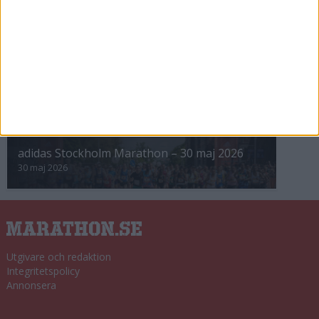
8 nov 2025
Winter Run Stockholm • 31 januari 2026
31 jan 2026
adidas Premiärmilen 28 mars 2026
28 mar 2026
adidas Stockholm Marathon – 30 maj 2026
30 maj 2026
Utgivare och redaktion
Integritetspolicy
Annonsera