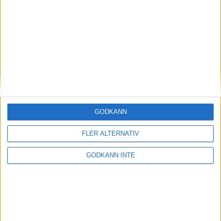
Magdalena Thorselltrivs i bergen
23 jun 1998
Svenskar sprangSydafrikas Vasalopp
18 jun 1998
Borneo: Gäst på drakens berg
22 dec 1997
• Arkiv
• Reseberättelser från
ASIEN
GODKÄNN
Berlin Marathon - ett lopp genom
historien
FLER ALTERNATIV
8 okt 1995
• Arkiv
• Reseberättelser från
EUROPA
GODKÄNN INTE
INTRESSANTA LOPP
Höstrusket • 8 november