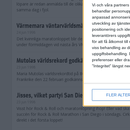
löpare är redan anmälda till de olika klassena. Det är hela 2 
Vi och våra partners 
samma dag i fjol.
behandlar personuppg
anpassad annonserin
utveckling av tjänster
Värmemara väntarvärldsmästaraspiranter
positionering och id
24 jun 1998
leverantörers uppgift
Det kvinnliga maratonloppet blir den enda gren som komme
för att få åtkomst ti
under förmiddagen vid nästa års VM i friidrott.
viss behandling av d
uppgiftsbehandling. 
Mutolas världsrekord godkänns ej
preferenser eller dra
"Integritet" längst 
23 jun 1998
Maria Mutolas världsrekordtid på 800 meter från inomhusgala
Frankrike den 22 februari godkänns ej.
Jisses, vilket partyi San Diego!
FLER ALTE
23 jun 1998
Visst hör Rock & Roll och maratonlöpning ihop! Eller vad sk
succén för Rock & Roll Marathon i San Diego i söndags. Cir
direkt i det första loppet!