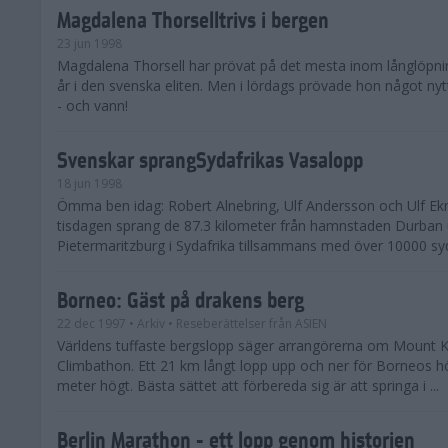
Magdalena Thorselltrivs i bergen
23 jun 1998
Magdalena Thorsell har prövat på det mesta inom långlöpni
år i den svenska eliten. Men i lördags prövade hon något nyt
- och vann!
Svenskar sprangSydafrikas Vasalopp
18 jun 1998
Ömma ben idag: Robert Alnebring, Ulf Andersson och Ulf E
tisdagen sprang de 87.3 kilometer från hamnstaden Durban u
Pietermaritzburg i Sydafrika tillsammans med över 10000 syda
Borneo: Gäst på drakens berg
22 dec 1997
• Arkiv
• Reseberättelser från ASIEN
Världens tuffaste bergslopp säger arrangörerna om Mount K
Climbathon. Ett 21 km långt lopp upp och ner för Borneos h
meter högt. Bästa sättet att förbereda sig är att springa i ...
Berlin Marathon - ett lopp genom historien