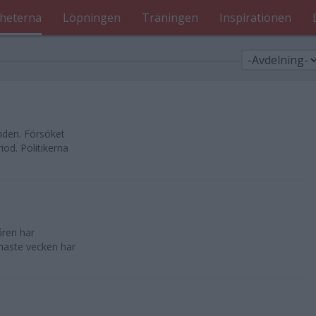
heterna
Löpningen
Träningen
Inspirationen
nden. Försöket
od. Politikerna
åren har
enaste vecken har