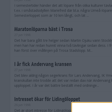
I semestertider händer det att löpare från olika kulturer täv
t.ex. i småstadsidyllen Mariefred där bl.a. några Umeå-löpare
Semesterloppet som är 10 km långt, och lät ...
Maratonlöparna bäst i Trosa
27 jun 1998
Det har bara gått tre helger sedan Martin Ojuku vann Stoc
men han har redan hunnit vinna två tävlingar sedan dess. I fr
han först över mållinjen på Trosa Stadslopp. M...
I år fick Andervang kransen
27 jun 1998
Det blev aldrig någon segerkrans för Lars Andervang, IK Ymer
kranskullan inte trodde att det var redan dax när Andervang
upploppet. I år var det bättre beställt med ordninge...
Intresset ökar för Lidingöloppet
26 jun 1998
Det är stort intresse för Lidingöloppet som avgörs den 3-4 