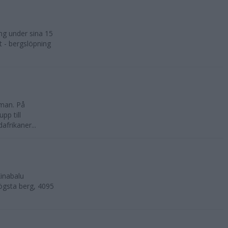
ng under sina 15
t - bergslöpning
kman. På
pp till
frikaner...
inabalu
ögsta berg, 4095