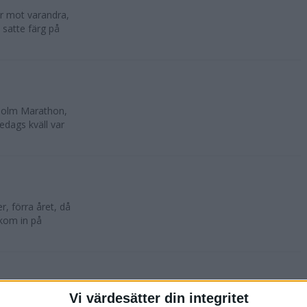
lar mot varandra,
 satte färg på
kholm Marathon,
edags kväll var
, förra året, då
 kom in på
Vi värdesätter din integritet
oktober. 10 500