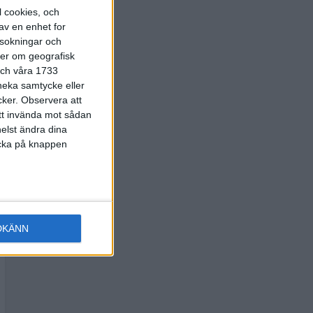
l cookies, och
av en enhet for
rsokningar och
ter om geografisk
 och våra 1733
 neka samtycke eller
cker.
Observera att
att invända mot sådan
elst ändra dina
licka på knappen
DKÄNN