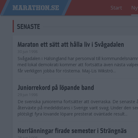
Start
Ny
SENASTE
Maraton ett sätt att hålla liv i Svågadalen
30 jun 1998
Svågadalen i Hälsingland har personval till kommundelsnäm
med lokal demokrati kommer att fortsätta även nästa valperi
får verkligen jobba för rösterna. Maj-Lis Wikströ...
Juniorrekord på löpande band
29 jun 1998
De svenska juniorerna fortsätter att överraska. De senaste 
återväxte på medeldistans i Sverige varit svag. Under den s
plötsligt fyra lovande löpare presterat oväntade result...
Norrlänningar firade semester i Strängnäs
28 jun 1998