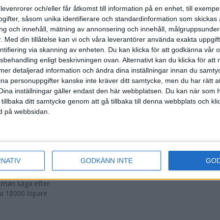
500 fler än
levenrorer och/eller får åtkomst till information på en enhet, till exempe
ifter, såsom unika identifierare och standardinformation som skickas 
g och innehåll, mätning av annonsering och innehåll, målgruppsunde
.
Med din tillåtelse kan vi och våra leverantörer använda exakta uppgif
entifiering via skanning av enheten. Du kan klicka för att godkänna vår
sbehandling enligt beskrivningen ovan. Alternativt kan du klicka för att
r att avgöras
ll mer detaljerad information och ändra dina inställningar innan du samty
ina personuppgifter kanske inte kräver ditt samtycke, men du har rätt 
Dina inställningar gäller endast den här webbplatsen. Du kan när som h
 tillbaka ditt samtycke genom att gå tillbaka till denna webbplats och k
ned på webbsidan.
n i Lievin i
RNATIV
GODKÄNN INTE
GO
a man säga efter
ka 18000 löpare