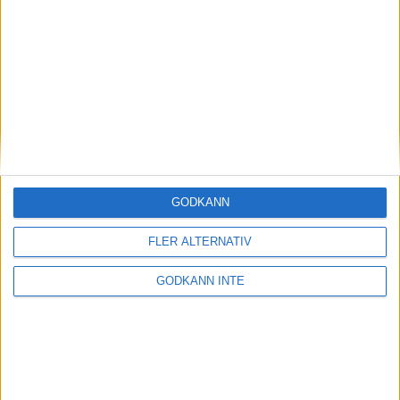
Magdalena Thorselltrivs i bergen
23 jun 1998
Svenskar sprangSydafrikas Vasalopp
18 jun 1998
Borneo: Gäst på drakens berg
22 dec 1997
• Arkiv
• Reseberättelser från
ASIEN
GODKÄNN
Berlin Marathon - ett lopp genom
historien
FLER ALTERNATIV
8 okt 1995
• Arkiv
• Reseberättelser från
EUROPA
GODKÄNN INTE
INTRESSANTA LOPP
Höstrusket • 8 november