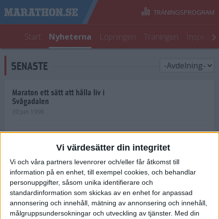
TRÄNINGSPROGRAM
Start
Nyheterna
Löpningen
Träningen
Inspirati
SENASTE
Maraton ett sätt att hålla liv i
Svågadalen
30 jun 1998
Juniorrekord på löpande band
Vi värdesätter din integritet
29 jun 1998
Vi och våra partners levenrorer och/eller får åtkomst till
information på en enhet, till exempel cookies, och behandlar
Norrlänningar firade semester i
Strängnäs
personuppgifter, såsom unika identifierare och
28 jun 1998
standardinformation som skickas av en enhet for anpassad
annonsering och innehåll, mätning av annonsering och innehåll,
målgruppsundersokningar och utveckling av tjänster.
Med din
Maratonlöparna bäst i Trosa