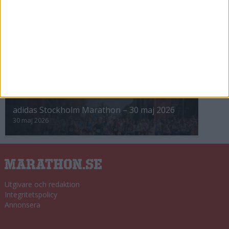
8 nov 2025
Winter Run Stockholm • 31 januari 2026
31 jan 2026
adidas Premiärmilen 28 mars 2026
28 mar 2026
adidas Stockholm Marathon – 30 maj 2026
30 maj 2026
Utgivare och redaktion
Integritetspolicy
Annonsera