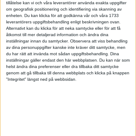
tillåtelse kan vi och våra leverantörer använda exakta uppgifter
27 jun 1998
om geografisk positionering och identifiering via skanning av
enheten. Du kan klicka för att godkänna vår och våra 1733
I år fick Andervang kransen
leverantörers uppgiftsbehandling enligt beskrivningen ovan.
Alternativt kan du klicka för att neka samtycke eller för att få
27 jun 1998
åtkomst till mer detaljerad information och ändra dina
inställningar innan du samtycker.
Observera att viss behandling
Intresset ökar för Lidingöloppet
av dina personuppgifter kanske inte kräver ditt samtycke, men
26 jun 1998
du har rätt att invända mot sådan uppgiftsbehandling. Dina
inställningar gäller endast den här webbplatsen. Du kan när som
Värmemara
helst ändra dina preferenser eller dra tillbaka ditt samtycke
väntarvärldsmästaraspiranter
genom att gå tillbaka till denna webbplats och klicka på knappen
24 jun 1998
"Integritet" längst ned på webbsidan.
Mutolas världsrekord godkänns ej
23 jun 1998
Jisses, vilket partyi San Diego!
23 jun 1998