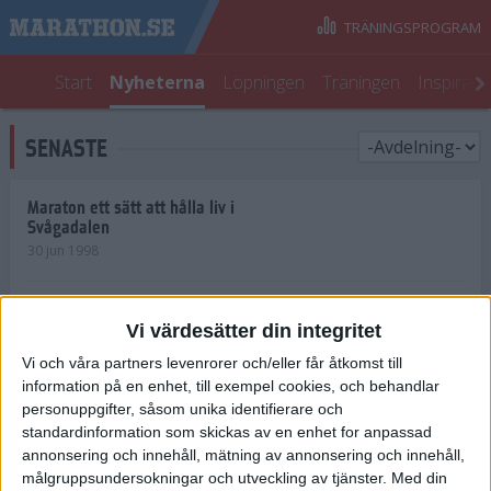
TRÄNINGSPROGRAM
Start
Nyheterna
Löpningen
Träningen
Inspirati
SENASTE
Maraton ett sätt att hålla liv i
Svågadalen
30 jun 1998
Juniorrekord på löpande band
Vi värdesätter din integritet
29 jun 1998
Vi och våra partners levenrorer och/eller får åtkomst till
information på en enhet, till exempel cookies, och behandlar
Norrlänningar firade semester i
Strängnäs
personuppgifter, såsom unika identifierare och
28 jun 1998
standardinformation som skickas av en enhet for anpassad
annonsering och innehåll, mätning av annonsering och innehåll,
målgruppsundersokningar och utveckling av tjänster.
Med din
Maratonlöparna bäst i Trosa