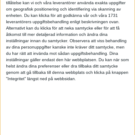
tillåtelse kan vi och våra leverantörer använda exakta uppgifter
27 jun 1998
om geografisk positionering och identifiering via skanning av
enheten. Du kan klicka för att godkänna vår och våra 1731
I år fick Andervang kransen
leverantörers uppgiftsbehandling enligt beskrivningen ovan.
Alternativt kan du klicka för att neka samtycke eller för att få
27 jun 1998
åtkomst till mer detaljerad information och ändra dina
inställningar innan du samtycker.
Observera att viss behandling
Intresset ökar för Lidingöloppet
av dina personuppgifter kanske inte kräver ditt samtycke, men
26 jun 1998
du har rätt att invända mot sådan uppgiftsbehandling. Dina
inställningar gäller endast den här webbplatsen. Du kan när som
Värmemara
helst ändra dina preferenser eller dra tillbaka ditt samtycke
väntarvärldsmästaraspiranter
genom att gå tillbaka till denna webbplats och klicka på knappen
24 jun 1998
"Integritet" längst ned på webbsidan.
Mutolas världsrekord godkänns ej
23 jun 1998
Jisses, vilket partyi San Diego!
23 jun 1998