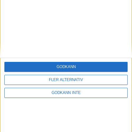
Magdalena Thorselltrivs i bergen
23 jun 1998
Svenskar sprangSydafrikas Vasalopp
18 jun 1998
Borneo: Gäst på drakens berg
22 dec 1997
• Arkiv
• Reseberättelser från
ASIEN
GODKÄNN
Berlin Marathon - ett lopp genom
historien
FLER ALTERNATIV
8 okt 1995
• Arkiv
• Reseberättelser från
EUROPA
GODKÄNN INTE
INTRESSANTA LOPP
Höstrusket • 8 november