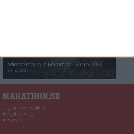
8 nov 2025
Winter Run Stockholm • 31 januari 2026
31 jan 2026
adidas Premiärmilen 28 mars 2026
28 mar 2026
adidas Stockholm Marathon – 30 maj 2026
30 maj 2026
Utgivare och redaktion
Integritetspolicy
Annonsera