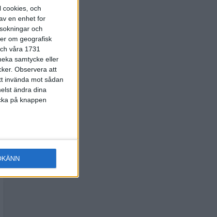
l cookies, och
av en enhet for
rsokningar och
ter om geografisk
 och våra 1731
 neka samtycke eller
cker.
Observera att
att invända mot sådan
elst ändra dina
licka på knappen
DKÄNN