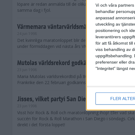
löpare är redan anmälda till de olika klassena. Det är hela 2 
Vi och våra partners 
samma dag i fjol.
behandlar personuppg
anpassad annonserin
utveckling av tjänster
Värmemara väntarvärldsmästaraspiranter
positionering och id
24 jun 1998
leverantörers uppgift
Det kvinnliga maratonloppet blir den enda gren som komme
för att få åtkomst ti
under förmiddagen vid nästa års VM i friidrott.
viss behandling av d
uppgiftsbehandling. 
Mutolas världsrekord godkänns ej
preferenser eller dra
"Integritet" längst 
23 jun 1998
Maria Mutolas världsrekordtid på 800 meter från inomhusgala
Frankrike den 22 februari godkänns ej.
Jisses, vilket partyi San Diego!
FLER ALTE
23 jun 1998
Visst hör Rock & Roll och maratonlöpning ihop! Eller vad sk
succén för Rock & Roll Marathon i San Diego i söndags. Cir
direkt i det första loppet!