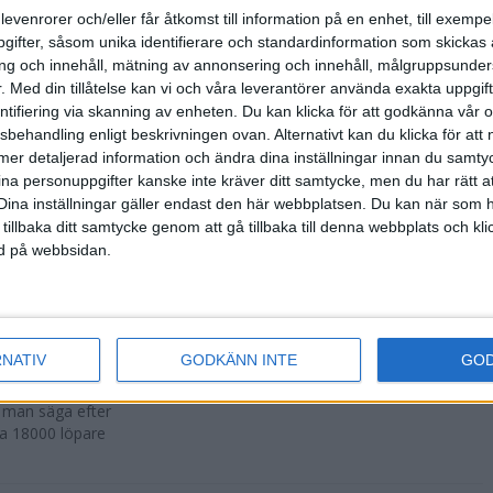
500 fler än
levenrorer och/eller får åtkomst till information på en enhet, till exempe
ifter, såsom unika identifierare och standardinformation som skickas 
g och innehåll, mätning av annonsering och innehåll, målgruppsunde
.
Med din tillåtelse kan vi och våra leverantörer använda exakta uppgif
entifiering via skanning av enheten. Du kan klicka för att godkänna vår
sbehandling enligt beskrivningen ovan. Alternativt kan du klicka för att
r att avgöras
ll mer detaljerad information och ändra dina inställningar innan du samty
ina personuppgifter kanske inte kräver ditt samtycke, men du har rätt 
Dina inställningar gäller endast den här webbplatsen. Du kan när som h
 tillbaka ditt samtycke genom att gå tillbaka till denna webbplats och k
ned på webbsidan.
n i Lievin i
RNATIV
GODKÄNN INTE
GO
a man säga efter
ka 18000 löpare