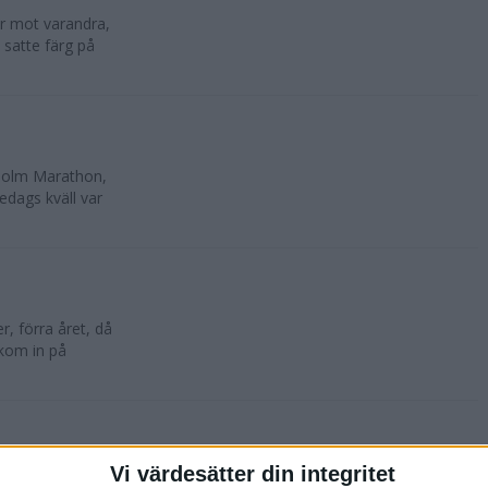
lar mot varandra,
 satte färg på
kholm Marathon,
edags kväll var
, förra året, då
 kom in på
Vi värdesätter din integritet
oktober. 10 500