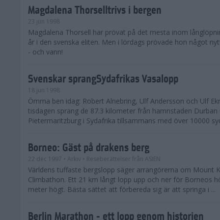
Magdalena Thorselltrivs i bergen
23 jun 1998
Magdalena Thorsell har prövat på det mesta inom långlöpni
år i den svenska eliten. Men i lördags prövade hon något nyt
- och vann!
Svenskar sprangSydafrikas Vasalopp
18 jun 1998
Ömma ben idag: Robert Alnebring, Ulf Andersson och Ulf E
tisdagen sprang de 87.3 kilometer från hamnstaden Durban u
Pietermaritzburg i Sydafrika tillsammans med över 10000 syda
Borneo: Gäst på drakens berg
22 dec 1997
• Arkiv
• Reseberättelser från ASIEN
Världens tuffaste bergslopp säger arrangörerna om Mount K
Climbathon. Ett 21 km långt lopp upp och ner för Borneos h
meter högt. Bästa sättet att förbereda sig är att springa i ...
Berlin Marathon - ett lopp genom historien