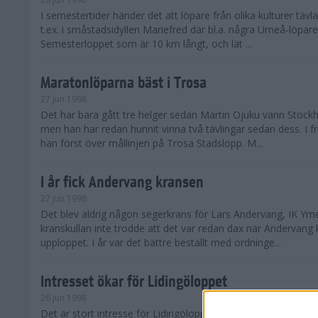
I semestertider händer det att löpare från olika kulturer täv
t.ex. i småstadsidyllen Mariefred där bl.a. några Umeå-löpare
Semesterloppet som är 10 km långt, och lät ...
Maratonlöparna bäst i Trosa
27 jun 1998
Det har bara gått tre helger sedan Martin Ojuku vann Stoc
men han har redan hunnit vinna två tävlingar sedan dess. I fr
han först över mållinjen på Trosa Stadslopp. M...
I år fick Andervang kransen
27 jun 1998
Det blev aldrig någon segerkrans för Lars Andervang, IK Ymer
kranskullan inte trodde att det var redan dax när Andervang
upploppet. I år var det bättre beställt med ordninge...
Intresset ökar för Lidingöloppet
26 jun 1998
Det är stort intresse för Lidingöloppet som avgörs den 3-4 