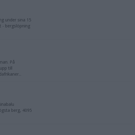
ng under sina 15
t - bergslöpning
kman. På
pp till
frikaner...
inabalu
ögsta berg, 4095