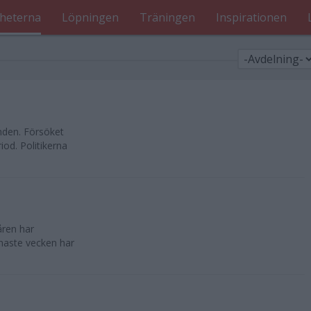
heterna
Löpningen
Träningen
Inspirationen
nden. Försöket
od. Politikerna
åren har
enaste vecken har