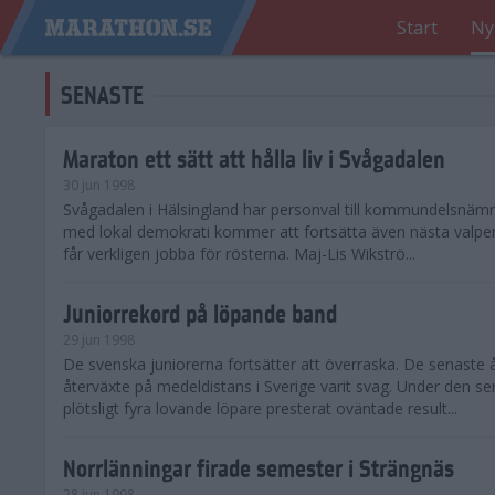
Start
Ny
SENASTE
Maraton ett sätt att hålla liv i Svågadalen
30 jun 1998
Svågadalen i Hälsingland har personval till kommundelsnäm
med lokal demokrati kommer att fortsätta även nästa valperi
får verkligen jobba för rösterna. Maj-Lis Wikströ...
Juniorrekord på löpande band
29 jun 1998
De svenska juniorerna fortsätter att överraska. De senaste 
återväxte på medeldistans i Sverige varit svag. Under den s
plötsligt fyra lovande löpare presterat oväntade result...
Norrlänningar firade semester i Strängnäs
28 jun 1998