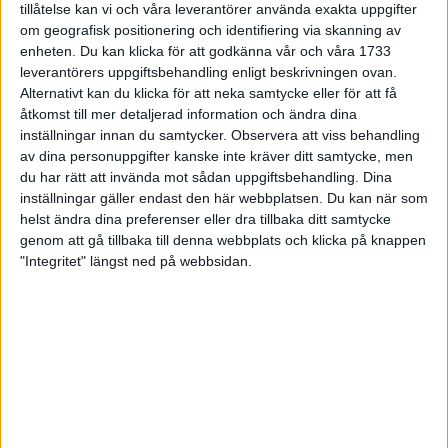
tillåtelse kan vi och våra leverantörer använda exakta uppgifter
27 jun 1998
om geografisk positionering och identifiering via skanning av
enheten. Du kan klicka för att godkänna vår och våra 1733
I år fick Andervang kransen
leverantörers uppgiftsbehandling enligt beskrivningen ovan.
Alternativt kan du klicka för att neka samtycke eller för att få
27 jun 1998
åtkomst till mer detaljerad information och ändra dina
inställningar innan du samtycker.
Observera att viss behandling
Intresset ökar för Lidingöloppet
av dina personuppgifter kanske inte kräver ditt samtycke, men
26 jun 1998
du har rätt att invända mot sådan uppgiftsbehandling. Dina
inställningar gäller endast den här webbplatsen. Du kan när som
Värmemara
helst ändra dina preferenser eller dra tillbaka ditt samtycke
väntarvärldsmästaraspiranter
genom att gå tillbaka till denna webbplats och klicka på knappen
24 jun 1998
"Integritet" längst ned på webbsidan.
Mutolas världsrekord godkänns ej
23 jun 1998
Jisses, vilket partyi San Diego!
23 jun 1998