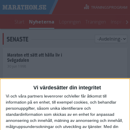
TRÄNINGSPROGRAM
Start
Nyheterna
Löpningen
Träningen
Inspirati
SENASTE
Maraton ett sätt att hålla liv i
Svågadalen
30 jun 1998
Juniorrekord på löpande band
Vi värdesätter din integritet
29 jun 1998
Vi och våra partners levenrorer och/eller får åtkomst till
information på en enhet, till exempel cookies, och behandlar
Norrlänningar firade semester i
Strängnäs
personuppgifter, såsom unika identifierare och
28 jun 1998
standardinformation som skickas av en enhet for anpassad
annonsering och innehåll, mätning av annonsering och innehåll,
målgruppsundersokningar och utveckling av tjänster.
Med din
Maratonlöparna bäst i Trosa