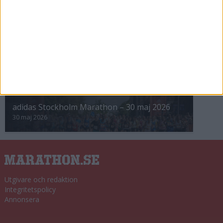
8 nov 2025
Winter Run Stockholm • 31 januari 2026
31 jan 2026
adidas Premiärmilen 28 mars 2026
28 mar 2026
adidas Stockholm Marathon – 30 maj 2026
30 maj 2026
Utgivare och redaktion
Integritetspolicy
Annonsera