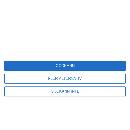
Magdalena Thorselltrivs i bergen
23 jun 1998
Svenskar sprangSydafrikas Vasalopp
18 jun 1998
Borneo: Gäst på drakens berg
22 dec 1997
• Arkiv
• Reseberättelser från
ASIEN
GODKÄNN
Berlin Marathon - ett lopp genom
historien
FLER ALTERNATIV
8 okt 1995
• Arkiv
• Reseberättelser från
EUROPA
GODKÄNN INTE
INTRESSANTA LOPP
Höstrusket • 8 november