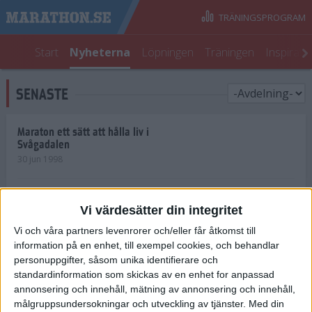
TRÄNINGSPROGRAM
Start
Nyheterna
Löpningen
Träningen
Inspirati
SENASTE
Maraton ett sätt att hålla liv i
Svågadalen
30 jun 1998
Juniorrekord på löpande band
Vi värdesätter din integritet
29 jun 1998
Vi och våra partners levenrorer och/eller får åtkomst till
information på en enhet, till exempel cookies, och behandlar
Norrlänningar firade semester i
Strängnäs
personuppgifter, såsom unika identifierare och
28 jun 1998
standardinformation som skickas av en enhet for anpassad
annonsering och innehåll, mätning av annonsering och innehåll,
målgruppsundersokningar och utveckling av tjänster.
Med din
Maratonlöparna bäst i Trosa