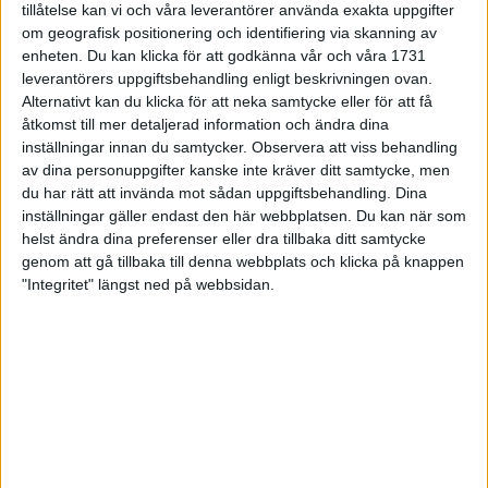
tillåtelse kan vi och våra leverantörer använda exakta uppgifter
27 jun 1998
om geografisk positionering och identifiering via skanning av
enheten. Du kan klicka för att godkänna vår och våra 1731
I år fick Andervang kransen
leverantörers uppgiftsbehandling enligt beskrivningen ovan.
Alternativt kan du klicka för att neka samtycke eller för att få
27 jun 1998
åtkomst till mer detaljerad information och ändra dina
inställningar innan du samtycker.
Observera att viss behandling
Intresset ökar för Lidingöloppet
av dina personuppgifter kanske inte kräver ditt samtycke, men
26 jun 1998
du har rätt att invända mot sådan uppgiftsbehandling. Dina
inställningar gäller endast den här webbplatsen. Du kan när som
Värmemara
helst ändra dina preferenser eller dra tillbaka ditt samtycke
väntarvärldsmästaraspiranter
genom att gå tillbaka till denna webbplats och klicka på knappen
24 jun 1998
"Integritet" längst ned på webbsidan.
Mutolas världsrekord godkänns ej
23 jun 1998
Jisses, vilket partyi San Diego!
23 jun 1998