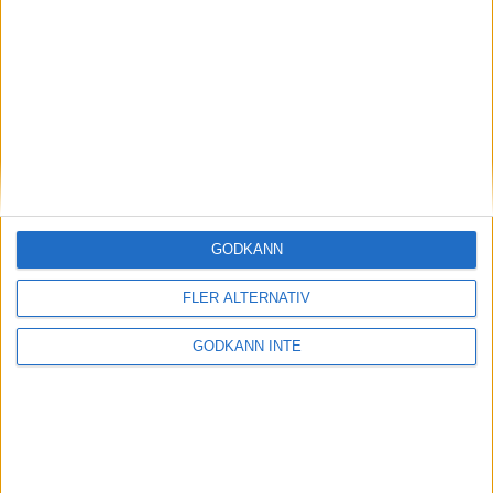
Magdalena Thorselltrivs i bergen
23 jun 1998
Svenskar sprangSydafrikas Vasalopp
18 jun 1998
Borneo: Gäst på drakens berg
22 dec 1997
• Arkiv
• Reseberättelser från
ASIEN
GODKÄNN
Berlin Marathon - ett lopp genom
historien
FLER ALTERNATIV
8 okt 1995
• Arkiv
• Reseberättelser från
EUROPA
GODKÄNN INTE
INTRESSANTA LOPP
Höstrusket • 8 november