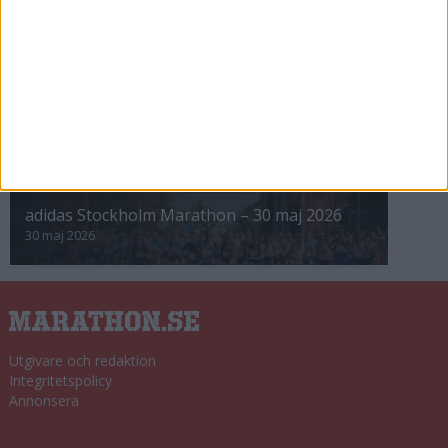
8 nov 2025
Winter Run Stockholm • 31 januari 2026
31 jan 2026
adidas Premiärmilen 28 mars 2026
28 mar 2026
adidas Stockholm Marathon – 30 maj 2026
30 maj 2026
Utgivare och redaktion
Integritetspolicy
Annonsera