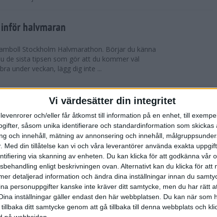
 inför halvmaran
 Ramboll Stockholm Halvmarathon. Börjar du känna
 du de sista tipsen som gör att du kommer väl
 bra under veckan, lägg dig inte ...
ch Ramboll Stockholm Halvmarathon är
Vi värdesätter din integritet
levenrorer och/eller får åtkomst till information på en enhet, till exempe
ifter, såsom unika identifierare och standardinformation som skickas 
tum. Minns du i våras hur det pratades om
g och innehåll, mätning av annonsering och innehåll, målgruppsunde
s Stockholm Marathon. Nu har även Ramboll
.
Med din tillåtelse kan vi och våra leverantörer använda exakta uppgif
prängt sitt tidigare rekord och når snart taket...
entifiering via skanning av enheten. Du kan klicka för att godkänna vår
sbehandling enligt beskrivningen ovan. Alternativt kan du klicka för att
ll mer detaljerad information och ändra dina inställningar innan du samty
t inför Tjejmilen
ina personuppgifter kanske inte kräver ditt samtycke, men du har rätt 
ävling
Dina inställningar gäller endast den här webbplatsen. Du kan när som h
 två veckor kvar till Tjejmilen? Hur lägger jag upp
 tillbaka ditt samtycke genom att gå tillbaka till denna webbplats och k
 Här ger löpcoachen Josefine Swärm sina bästa
ned på webbsidan.