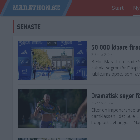
Start
Ny
SENASTE
50 000 löpare fira
29 sep 2024
Berlin Marathon firade
dubbla segrar för Etiopi
jubileumsloppet som avg
Dramatisk seger fö
28 sep 2024
Efter en imponerande av
damklassen i det 60:e L
hopplöst avhängd: – När 