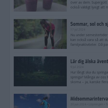
över av dem. Supergott 
också väldigt lyxigt at
Sommar, sol och s
17 jul 2024
Nu under semestertider 
kan också vara så att d
familjeaktiviteter. Då pa
Lär dig älska även
9 jul 2024
Hur långt ska du springa
springa? Många av oss h
skorna – ja, kanske flera
Midsommarinterval
20 jun 2024
• Löpningen
• T