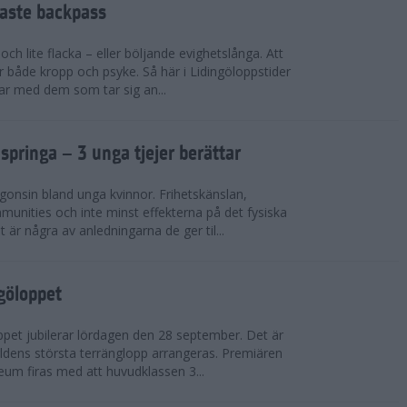
faste backpass
ch lite flacka – eller böljande evighetslånga. Att
ör både kropp och psyke. Så här i Lidingöloppstider
ar med dem som tar sig an...
 springa – 3 unga tjejer berättar
gonsin bland unga kvinnor. Frihetskänslan,
munities och inte minst effekterna på det fysiska
är några av anledningarna de ger til...
ngöloppet
ppet jubilerar lördagen den 28 september. Det är
dens största terränglopp arrangeras. Premiären
eum firas med att huvudklassen 3...