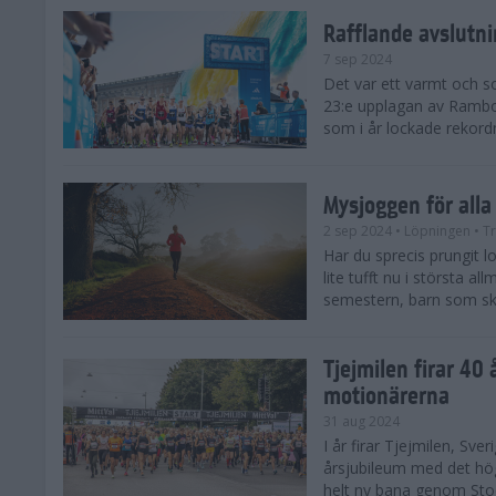
Rafflande avslutn
7 sep 2024
Det var ett varmt och 
23:e upplagan av Rambo
som i år lockade rekor
Mysjoggen för alla
2 sep 2024
• Löpningen
• T
Har du sprecis prungit lop
lite tufft nu i största a
semestern, barn som skol
Tjejmilen firar 40 
motionärerna
31 aug 2024
I år firar Tjejmilen, Sve
årsjubileum med det hö
helt ny bana genom Stoc