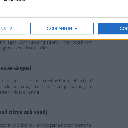
sar på ett rejält pers och t...
cchinirecept
RNATIV
GODKÄNN INTE
GO
r. Zucchinin är genial i sin allsidighet. Du kan
h tillagad. Som huvudingrediens – men också som
 grönsaker i din rätt, eller...
mester-ångest
 sitt slut – eller har du rent av börjat jobba igen?
 få lite ont i magen när det är slut på sovmorgnar,
tten i håret och härli...
d citron och vanilj
ssor med blåbär nu när skogarna nästan svämmar