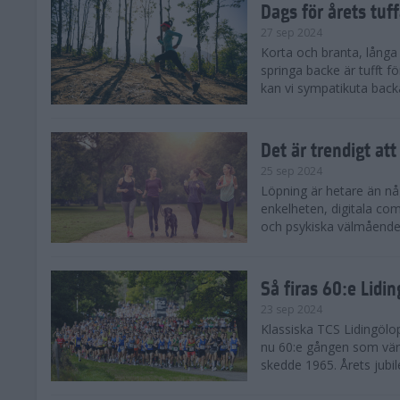
Dags för årets tuf
27 sep 2024
Korta och branta, långa o
springa backe är tufft f
kan vi sympatikuta back
Det är trendigt att
25 sep 2024
Löpning är hetare än nå
enkelheten, digitala com
och psykiska välmåendet 
Så firas 60:e Lidi
23 sep 2024
Klassiska TCS Lidingölo
nu 60:e gången som värl
skedde 1965. Årets jubil