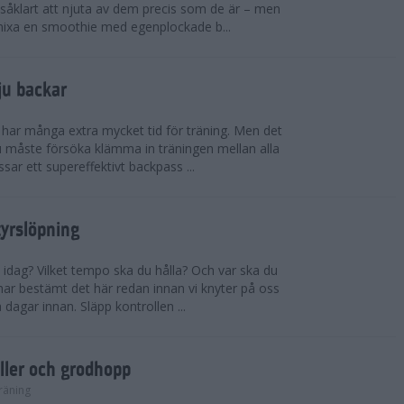
såklart att njuta av dem precis som de är – men
t mixa en smoothie med egenplockade b...
ju backar
har många extra mycket tid för träning. Men det
u måste försöka klämma in träningen mellan alla
ssar ett supereffektivt backpass ...
tyrslöpning
 idag? Vilket tempo ska du hålla? Och var ska du
ar bestämt det här redan innan vi knyter på oss
 dagar innan. Släpp kontrollen ...
ler och grodhopp
räning