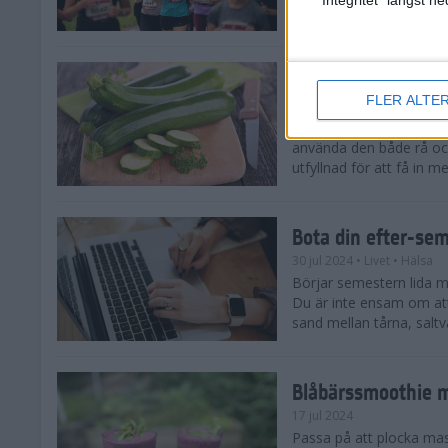
tips både till dig som sat
Enkla och goda zu
FLER ALTE
5 aug 2024
• Livet
• Recept
Zucchinitider är lyckotide
använda den både rå oc
utfyllnad för att få in mer
Bota din efter-se
30 jul 2024
• Livet
• Hälsa
Börjar semestern lida mot
Du är inte ensam om att
sand mellan tårna, saltva
Blåbärssmoothie me
17 jul 2024
Passa på att plocka ma