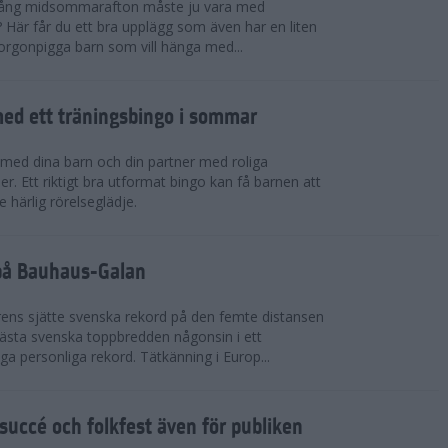
 igång midsommarafton måste ju vara med
r? Här får du ett bra upplägg som även har en liten
 morgonpigga barn som vill hänga med...
ed ett träningsbingo i sommar
med dina barn och din partner med roliga
er. Ett riktigt bra utformat bingo kan få barnen att
e härlig rörelseglädje.
 på Bauhaus-Galan
ens sjätte svenska rekord på den femte distansen
 bästa svenska toppbredden någonsin i ett
a personliga rekord. Tätkänning i Europ...
uccé och folkfest även för publiken