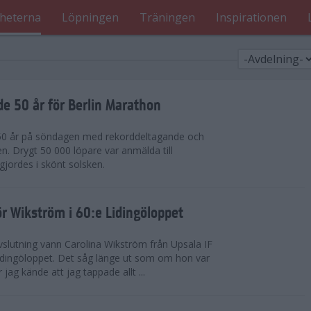
heterna
Löpningen
Träningen
Inspirationen
de 50 år för Berlin Marathon
 50 år på söndagen med rekorddeltagande och
en. Drygt 50 000 löpare var anmälda till
jordes i skönt solsken.
r Wikström i 60:e Lidingöloppet
slutning vann Carolina Wikström från Upsala IF
idingöloppet. Det såg länge ut som om hon var
jag kände att jag tappade allt ...