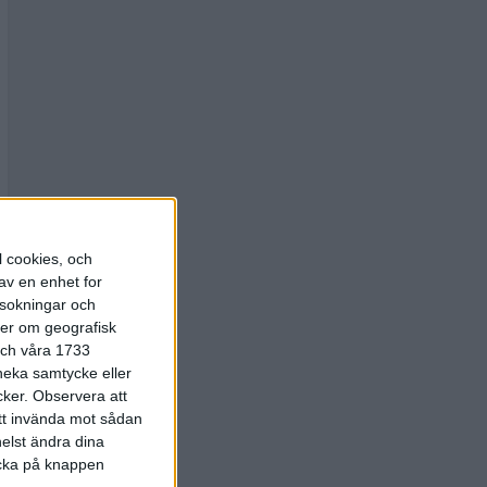
l cookies, och
av en enhet for
rsokningar och
ter om geografisk
 och våra 1733
 neka samtycke eller
cker.
Observera att
att invända mot sådan
elst ändra dina
licka på knappen