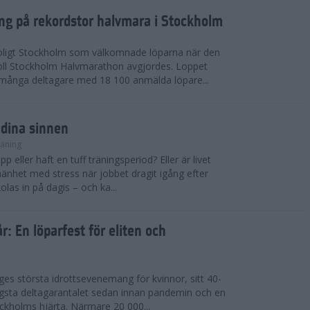
ing på rekordstor halvmara i Stockholm
soligt Stockholm som välkomnade löparna när den
ll Stockholm Halvmarathon avgjordes. Loppet
dmånga deltagare med 18 100 anmälda löpare...
 dina sinnen
räning
p eller haft en tuff träningsperiod? Eller är livet
llmänhet med stress när jobbet dragit igång efter
as in på dagis – och ka...
år: En löparfest för eliten och
riges största idrottsevenemang för kvinnor, sitt 40-
gsta deltagarantalet sedan innan pandemin och en
kholms hjärta. Närmare 20 000...