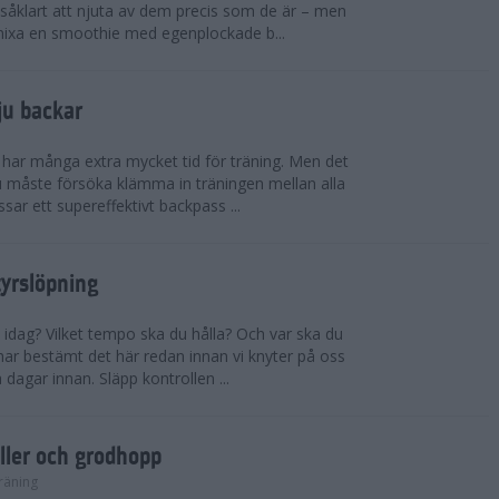
såklart att njuta av dem precis som de är – men
t mixa en smoothie med egenplockade b...
ju backar
har många extra mycket tid för träning. Men det
u måste försöka klämma in träningen mellan alla
ssar ett supereffektivt backpass ...
tyrslöpning
 idag? Vilket tempo ska du hålla? Och var ska du
ar bestämt det här redan innan vi knyter på oss
 dagar innan. Släpp kontrollen ...
ler och grodhopp
räning