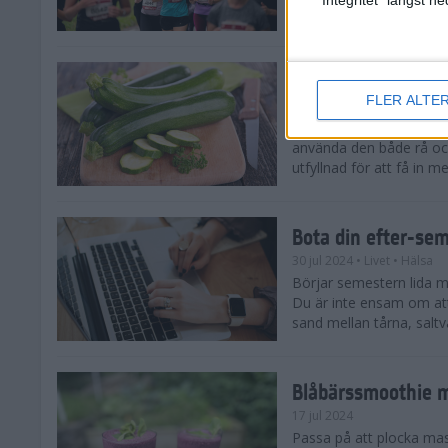
tips både till dig som sat
Enkla och goda zu
FLER ALTE
5 aug 2024
• Livet
• Recept
Zucchinitider är lyckotide
använda den både rå oc
utfyllnad för att få in mer
Bota din efter-se
30 jul 2024
• Livet
• Hälsa
Börjar semestern lida mot
Du är inte ensam om att
sand mellan tårna, saltva
Blåbärssmoothie me
17 jul 2024
Passa på att plocka ma