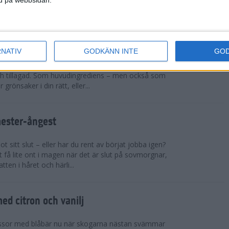
sar på ett rejält pers och t...
cchinirecept
RNATIV
GODKÄNN INTE
GO
r. Zucchinin är genial i sin allsidighet. Du kan
h tillagad. Som huvudingrediens – men också som
 grönsaker i din rätt, eller...
mester-ångest
 sitt slut – eller har du rent av börjat jobba igen?
 få lite ont i magen när det är slut på sovmorgnar,
tten i håret och härli...
d citron och vanilj
ssor med blåbär nu när skogarna nästan svämmar