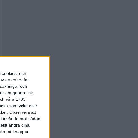
l cookies, och
av en enhet for
rsokningar och
ter om geografisk
 och våra 1733
 neka samtycke eller
cker.
Observera att
att invända mot sådan
elst ändra dina
licka på knappen