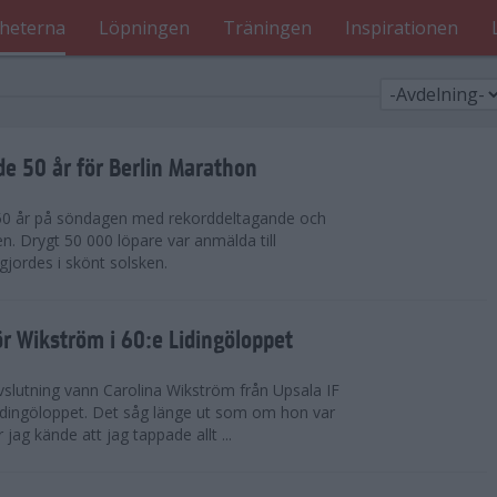
heterna
Löpningen
Träningen
Inspirationen
de 50 år för Berlin Marathon
 50 år på söndagen med rekorddeltagande och
en. Drygt 50 000 löpare var anmälda till
jordes i skönt solsken.
r Wikström i 60:e Lidingöloppet
slutning vann Carolina Wikström från Upsala IF
idingöloppet. Det såg länge ut som om hon var
jag kände att jag tappade allt ...