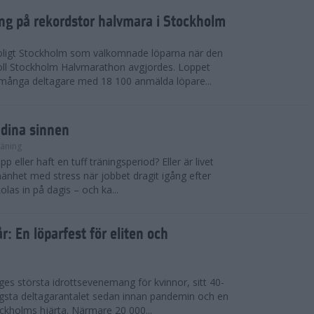
ing på rekordstor halvmara i Stockholm
soligt Stockholm som välkomnade löparna när den
ll Stockholm Halvmarathon avgjordes. Loppet
dmånga deltagare med 18 100 anmälda löpare...
 dina sinnen
räning
p eller haft en tuff träningsperiod? Eller är livet
llmänhet med stress när jobbet dragit igång efter
as in på dagis – och ka...
år: En löparfest för eliten och
riges största idrottsevenemang för kvinnor, sitt 40-
gsta deltagarantalet sedan innan pandemin och en
kholms hjärta. Närmare 20 000...