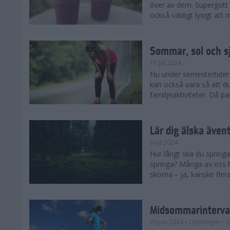
över av dem. Supergott 
också väldigt lyxigt at
Sommar, sol och s
17 jul 2024
Nu under semestertider 
kan också vara så att d
familjeaktiviteter. Då pa
Lär dig älska även
9 jul 2024
Hur långt ska du springa
springa? Många av oss h
skorna – ja, kanske flera
Midsommarinterval
20 jun 2024
• Löpningen
• T