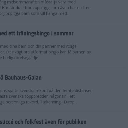
 igång midsommarafton måste ju vara med
r? Här får du ett bra upplägg som även har en liten
 morgonpigga barn som vill hänga med...
ed ett träningsbingo i sommar
med dina barn och din partner med roliga
er. Ett riktigt bra utformat bingo kan få barnen att
e härlig rörelseglädje.
 på Bauhaus-Galan
ens sjätte svenska rekord på den femte distansen
 bästa svenska toppbredden någonsin i ett
a personliga rekord. Tätkänning i Europ...
uccé och folkfest även för publiken