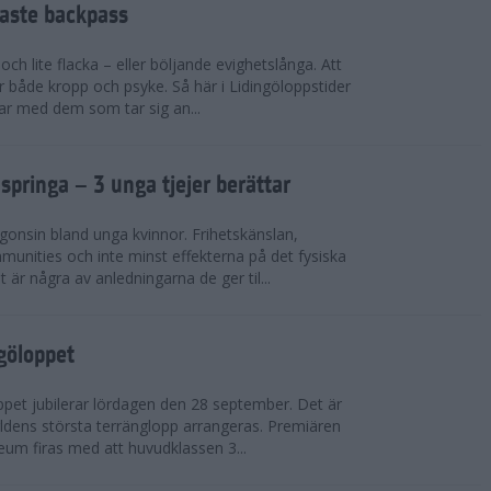
faste backpass
ch lite flacka – eller böljande evighetslånga. Att
ör både kropp och psyke. Så här i Lidingöloppstider
ar med dem som tar sig an...
 springa – 3 unga tjejer berättar
gonsin bland unga kvinnor. Frihetskänslan,
munities och inte minst effekterna på det fysiska
är några av anledningarna de ger til...
ngöloppet
ppet jubilerar lördagen den 28 september. Det är
dens största terränglopp arrangeras. Premiären
eum firas med att huvudklassen 3...