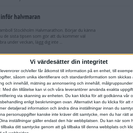
 inför halvmaran
 Ramboll Stockholm Halvmarathon. Börjar du känna
 du de sista tipsen som gör att du kommer väl
 bra under veckan, lägg dig inte ...
ch Ramboll Stockholm Halvmarathon är
Vi värdesätter din integritet
levenrorer och/eller får åtkomst till information på en enhet, till exempe
ifter, såsom unika identifierare och standardinformation som skickas 
tum. Minns du i våras hur det pratades om
g och innehåll, mätning av annonsering och innehåll, målgruppsunde
s Stockholm Marathon. Nu har även Ramboll
.
Med din tillåtelse kan vi och våra leverantörer använda exakta uppgif
prängt sitt tidigare rekord och når snart taket...
entifiering via skanning av enheten. Du kan klicka för att godkänna vår
sbehandling enligt beskrivningen ovan. Alternativt kan du klicka för att
ll mer detaljerad information och ändra dina inställningar innan du samty
t inför Tjejmilen
ina personuppgifter kanske inte kräver ditt samtycke, men du har rätt 
ävling
Dina inställningar gäller endast den här webbplatsen. Du kan när som h
 två veckor kvar till Tjejmilen? Hur lägger jag upp
 tillbaka ditt samtycke genom att gå tillbaka till denna webbplats och k
 Här ger löpcoachen Josefine Swärm sina bästa
ned på webbsidan.