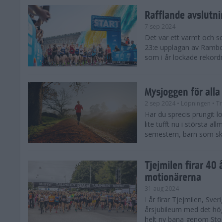
Rafflande avslutn
7 sep 2024
Det var ett varmt och 
23:e upplagan av Rambo
som i år lockade rekor
Mysjoggen för alla
2 sep 2024
• Löpningen
• T
Har du sprecis prungit lop
lite tufft nu i största a
semestern, barn som skol
Tjejmilen firar 40 
motionärerna
31 aug 2024
I år firar Tjejmilen, Sve
årsjubileum med det hö
helt ny bana genom Stoc