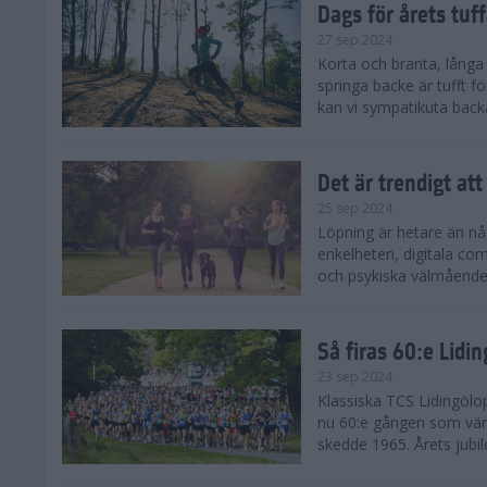
Dags för årets tuf
27 sep 2024
Korta och branta, långa o
springa backe är tufft f
kan vi sympatikuta back
Det är trendigt att
25 sep 2024
Löpning är hetare än nå
enkelheten, digitala com
och psykiska välmåendet 
Så firas 60:e Lidi
23 sep 2024
Klassiska TCS Lidingölo
nu 60:e gången som värl
skedde 1965. Årets jubil