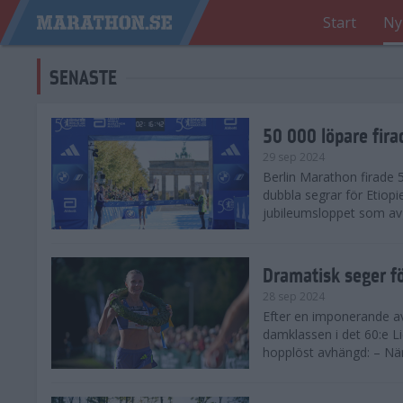
Start
Ny
SENASTE
50 000 löpare fira
29 sep 2024
Berlin Marathon firade
dubbla segrar för Etiopi
jubileumsloppet som avg
Dramatisk seger fö
28 sep 2024
Efter en imponerande av
damklassen i det 60:e L
hopplöst avhängd: – När 