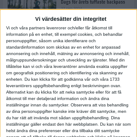
Dags för årets tuffaste backpass
27 sep 2024
Vi värdesätter din integritet
Vi och våra partners levenrorer och/eller får åtkomst till
information på en enhet, till exempel cookies, och behandlar
Det är trendigt att springa – 3
personuppgifter, såsom unika identifierare och
unga tjejer berättar
standardinformation som skickas av en enhet for anpassad
25 sep 2024
annonsering och innehåll, mätning av annonsering och innehåll,
målgruppsundersokningar och utveckling av tjänster.
Med din
tillåtelse kan vi och våra leverantörer använda exakta uppgifter
om geografisk positionering och identifiering via skanning av
Så firas 60:e Lidingöloppet
enheten. Du kan klicka för att godkänna vår och våra 1733
23 sep 2024
leverantörers uppgiftsbehandling enligt beskrivningen ovan.
Alternativt kan du klicka för att neka samtycke eller för att få
åtkomst till mer detaljerad information och ändra dina
inställningar innan du samtycker.
Observera att viss behandling
Rafflande avslutning på rekordstor
av dina personuppgifter kanske inte kräver ditt samtycke, men
halvmara i Stockholm
du har rätt att invända mot sådan uppgiftsbehandling. Dina
7 sep 2024
inställningar gäller endast den här webbplatsen. Du kan när som
helst ändra dina preferenser eller dra tillbaka ditt samtycke