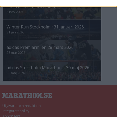
Höstrusket • 8 november
8 nov 2025
Winter Run Stockholm • 31 januari 2026
31 jan 2026
adidas Premiärmilen 28 mars 2026
28 mar 2026
adidas Stockholm Marathon – 30 maj 2026
30 maj 2026
Utgivare och redaktion
Integritetspolicy
Annonsera