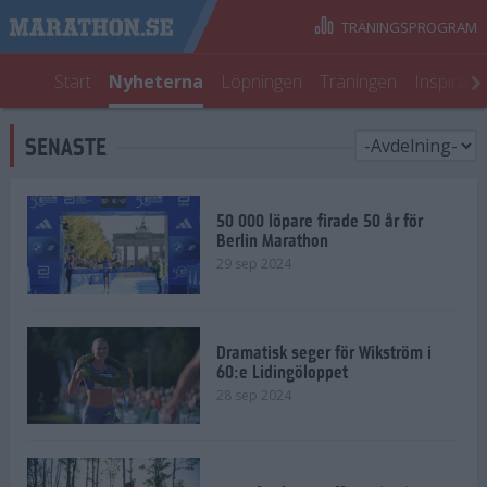
TRÄNINGSPROGRAM
Start
Nyheterna
Löpningen
Träningen
Inspirati
SENASTE
50 000 löpare firade 50 år för
Berlin Marathon
29 sep 2024
Dramatisk seger för Wikström i
60:e Lidingöloppet
28 sep 2024