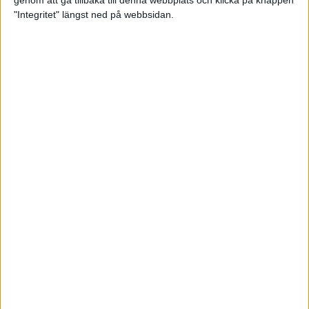
genom att gå tillbaka till denna webbplats och klicka på knappen
"Integritet" längst ned på webbsidan.
Mysjoggen för alla dina sinnen
2 sep 2024
• Löpningen
• Träning
Tjejmilen firar 40 år: En löparfest
för eliten och motionärerna
31 aug 2024
Ladda med 10 tips inför
halvmaran
31 aug 2024
Tre veckor kvar och Ramboll
Stockholm Halvmarathon är snart
fullt
18 aug 2024