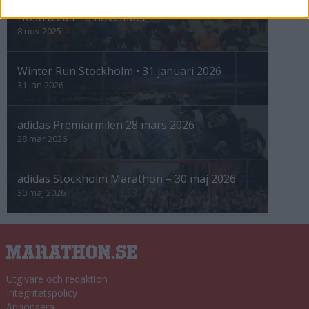
Höstrusket • 8 november
8 nov 2025
Winter Run Stockholm • 31 januari 2026
31 jan 2026
adidas Premiärmilen 28 mars 2026
28 mar 2026
adidas Stockholm Marathon – 30 maj 2026
30 maj 2026
Utgivare och redaktion
Integritetspolicy
Annonsera