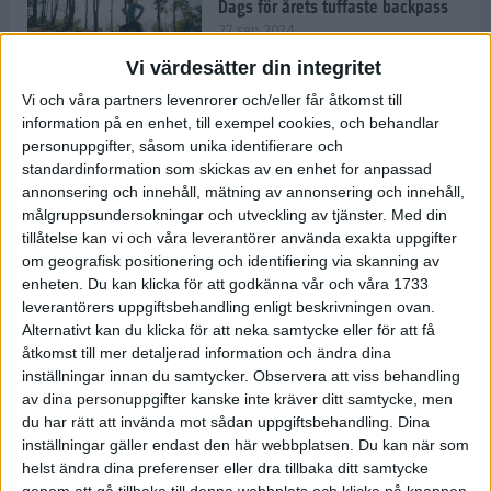
Dags för årets tuffaste backpass
27 sep 2024
Vi värdesätter din integritet
Vi och våra partners levenrorer och/eller får åtkomst till
information på en enhet, till exempel cookies, och behandlar
Det är trendigt att springa – 3
personuppgifter, såsom unika identifierare och
unga tjejer berättar
standardinformation som skickas av en enhet for anpassad
25 sep 2024
annonsering och innehåll, mätning av annonsering och innehåll,
målgruppsundersokningar och utveckling av tjänster.
Med din
tillåtelse kan vi och våra leverantörer använda exakta uppgifter
om geografisk positionering och identifiering via skanning av
Så firas 60:e Lidingöloppet
enheten. Du kan klicka för att godkänna vår och våra 1733
23 sep 2024
leverantörers uppgiftsbehandling enligt beskrivningen ovan.
Alternativt kan du klicka för att neka samtycke eller för att få
åtkomst till mer detaljerad information och ändra dina
inställningar innan du samtycker.
Observera att viss behandling
Rafflande avslutning på rekordstor
av dina personuppgifter kanske inte kräver ditt samtycke, men
halvmara i Stockholm
du har rätt att invända mot sådan uppgiftsbehandling. Dina
7 sep 2024
inställningar gäller endast den här webbplatsen. Du kan när som
helst ändra dina preferenser eller dra tillbaka ditt samtycke