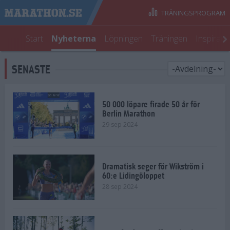
TRÄNINGSPROGRAM
Start
Nyheterna
Löpningen
Träningen
Inspirati
SENASTE
50 000 löpare firade 50 år för
Berlin Marathon
29 sep 2024
Dramatisk seger för Wikström i
60:e Lidingöloppet
28 sep 2024