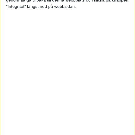
genom att gå tillbaka till denna webbplats och klicka på knappen
"Integritet" längst ned på webbsidan.
Mysjoggen för alla dina sinnen
2 sep 2024
• Löpningen
• Träning
Tjejmilen firar 40 år: En löparfest
för eliten och motionärerna
31 aug 2024
Ladda med 10 tips inför
halvmaran
31 aug 2024
Tre veckor kvar och Ramboll
Stockholm Halvmarathon är snart
fullt
18 aug 2024