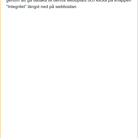
genom att gå tillbaka till denna webbplats och klicka på knappen
"Integritet" längst ned på webbsidan.
Mysjoggen för alla dina sinnen
2 sep 2024
• Löpningen
• Träning
Tjejmilen firar 40 år: En löparfest
för eliten och motionärerna
31 aug 2024
Ladda med 10 tips inför
halvmaran
31 aug 2024
Tre veckor kvar och Ramboll
Stockholm Halvmarathon är snart
fullt
18 aug 2024