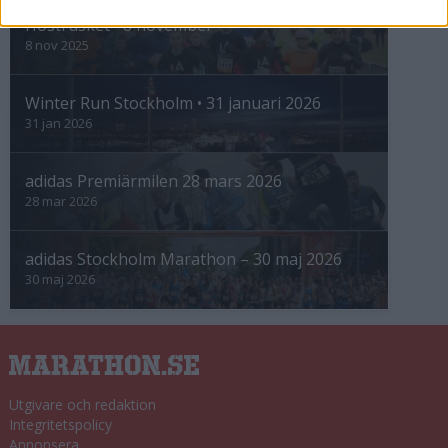
Höstrusket • 8 november
8 nov 2025
Winter Run Stockholm • 31 januari 2026
31 jan 2026
adidas Premiärmilen 28 mars 2026
28 mar 2026
adidas Stockholm Marathon – 30 maj 2026
30 maj 2026
Utgivare och redaktion
Integritetspolicy
Annonsera