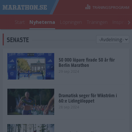
TRÄNINGSPROGRAM
Start
Nyheterna
Löpningen
Träningen
Inspirati
SENASTE
50 000 löpare firade 50 år för
Berlin Marathon
29 sep 2024
Dramatisk seger för Wikström i
60:e Lidingöloppet
28 sep 2024