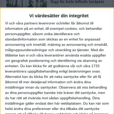
Dags för årets tuffaste backpass
27 sep 2024
Vi värdesätter din integritet
Vi och våra partners levenrorer och/eller får åtkomst till
information på en enhet, till exempel cookies, och behandlar
Det är trendigt att springa – 3
personuppgifter, såsom unika identifierare och
unga tjejer berättar
standardinformation som skickas av en enhet for anpassad
25 sep 2024
annonsering och innehåll, mätning av annonsering och innehåll,
målgruppsundersokningar och utveckling av tjänster.
Med din
tillåtelse kan vi och våra leverantörer använda exakta uppgifter
om geografisk positionering och identifiering via skanning av
Så firas 60:e Lidingöloppet
enheten. Du kan klicka för att godkänna vår och våra 1733
23 sep 2024
leverantörers uppgiftsbehandling enligt beskrivningen ovan.
Alternativt kan du klicka för att neka samtycke eller för att få
åtkomst till mer detaljerad information och ändra dina
inställningar innan du samtycker.
Observera att viss behandling
Rafflande avslutning på rekordstor
av dina personuppgifter kanske inte kräver ditt samtycke, men
halvmara i Stockholm
du har rätt att invända mot sådan uppgiftsbehandling. Dina
7 sep 2024
inställningar gäller endast den här webbplatsen. Du kan när som
helst ändra dina preferenser eller dra tillbaka ditt samtycke