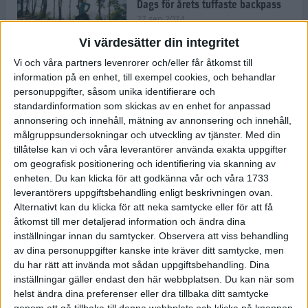
Dags för årets tuffaste backpass
27 sep 2024
Vi värdesätter din integritet
Vi och våra partners levenrorer och/eller får åtkomst till
information på en enhet, till exempel cookies, och behandlar
Det är trendigt att springa – 3
personuppgifter, såsom unika identifierare och
unga tjejer berättar
standardinformation som skickas av en enhet for anpassad
25 sep 2024
annonsering och innehåll, mätning av annonsering och innehåll,
målgruppsundersokningar och utveckling av tjänster.
Med din
tillåtelse kan vi och våra leverantörer använda exakta uppgifter
om geografisk positionering och identifiering via skanning av
Så firas 60:e Lidingöloppet
enheten. Du kan klicka för att godkänna vår och våra 1733
23 sep 2024
leverantörers uppgiftsbehandling enligt beskrivningen ovan.
Alternativt kan du klicka för att neka samtycke eller för att få
åtkomst till mer detaljerad information och ändra dina
inställningar innan du samtycker.
Observera att viss behandling
Rafflande avslutning på rekordstor
av dina personuppgifter kanske inte kräver ditt samtycke, men
halvmara i Stockholm
du har rätt att invända mot sådan uppgiftsbehandling. Dina
7 sep 2024
inställningar gäller endast den här webbplatsen. Du kan när som
helst ändra dina preferenser eller dra tillbaka ditt samtycke