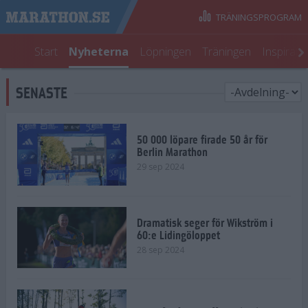
TRÄNINGSPROGRAM
Start
Nyheterna
Löpningen
Träningen
Inspirati
SENASTE
50 000 löpare firade 50 år för
Berlin Marathon
29 sep 2024
Dramatisk seger för Wikström i
60:e Lidingöloppet
28 sep 2024