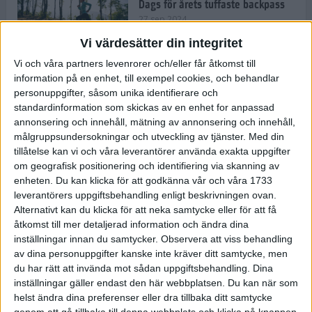
Dags för årets tuffaste backpass
27 sep 2024
Vi värdesätter din integritet
Vi och våra partners levenrorer och/eller får åtkomst till
information på en enhet, till exempel cookies, och behandlar
Det är trendigt att springa – 3
personuppgifter, såsom unika identifierare och
unga tjejer berättar
standardinformation som skickas av en enhet for anpassad
25 sep 2024
annonsering och innehåll, mätning av annonsering och innehåll,
målgruppsundersokningar och utveckling av tjänster.
Med din
tillåtelse kan vi och våra leverantörer använda exakta uppgifter
om geografisk positionering och identifiering via skanning av
Så firas 60:e Lidingöloppet
enheten. Du kan klicka för att godkänna vår och våra 1733
23 sep 2024
leverantörers uppgiftsbehandling enligt beskrivningen ovan.
Alternativt kan du klicka för att neka samtycke eller för att få
åtkomst till mer detaljerad information och ändra dina
inställningar innan du samtycker.
Observera att viss behandling
Rafflande avslutning på rekordstor
av dina personuppgifter kanske inte kräver ditt samtycke, men
halvmara i Stockholm
du har rätt att invända mot sådan uppgiftsbehandling. Dina
7 sep 2024
inställningar gäller endast den här webbplatsen. Du kan när som
helst ändra dina preferenser eller dra tillbaka ditt samtycke