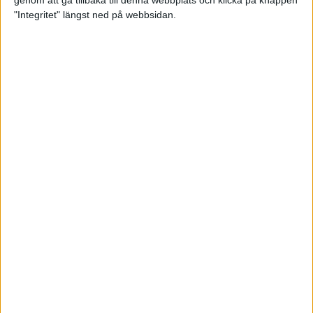
genom att gå tillbaka till denna webbplats och klicka på knappen
"Integritet" längst ned på webbsidan.
Mysjoggen för alla dina sinnen
2 sep 2024
• Löpningen
• Träning
Tjejmilen firar 40 år: En löparfest
för eliten och motionärerna
31 aug 2024
Ladda med 10 tips inför
halvmaran
31 aug 2024
Tre veckor kvar och Ramboll
Stockholm Halvmarathon är snart
fullt
18 aug 2024