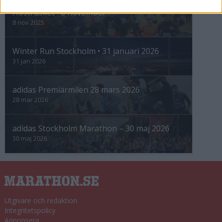
Höstrusket • 8 november
8 nov 2025
Winter Run Stockholm • 31 januari 2026
31 jan 2026
adidas Premiärmilen 28 mars 2026
28 mar 2026
adidas Stockholm Marathon – 30 maj 2026
30 maj 2026
Utgivare och redaktion
Integritetspolicy
Annonsera