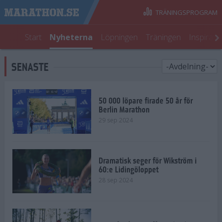
TRÄNINGSPROGRAM
Start
Nyheterna
Löpningen
Träningen
Inspirati
SENASTE
50 000 löpare firade 50 år för
Berlin Marathon
29 sep 2024
Dramatisk seger för Wikström i
60:e Lidingöloppet
28 sep 2024