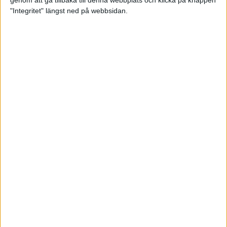
genom att gå tillbaka till denna webbplats och klicka på knappen
"Integritet" längst ned på webbsidan.
Mysjoggen för alla dina sinnen
2 sep 2024
• Löpningen
• Träning
Tjejmilen firar 40 år: En löparfest
för eliten och motionärerna
31 aug 2024
Ladda med 10 tips inför
halvmaran
31 aug 2024
Tre veckor kvar och Ramboll
Stockholm Halvmarathon är snart
fullt
18 aug 2024