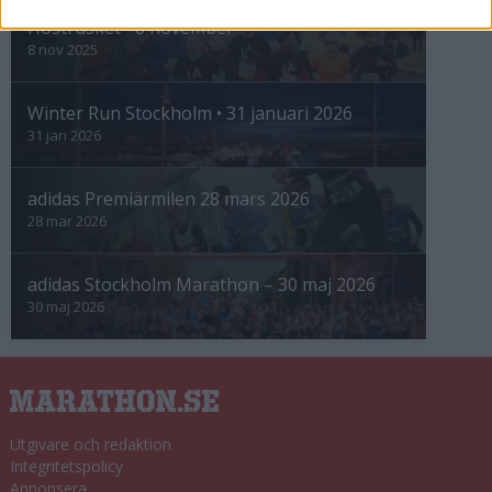
Höstrusket • 8 november
8 nov 2025
Winter Run Stockholm • 31 januari 2026
31 jan 2026
adidas Premiärmilen 28 mars 2026
28 mar 2026
adidas Stockholm Marathon – 30 maj 2026
30 maj 2026
Utgivare och redaktion
Integritetspolicy
Annonsera