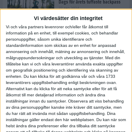
Dags för årets tuffaste backpass
27 sep 2024
Vi värdesätter din integritet
Vi och våra partners levenrorer och/eller får åtkomst till
information på en enhet, till exempel cookies, och behandlar
Det är trendigt att springa – 3
personuppgifter, såsom unika identifierare och
unga tjejer berättar
standardinformation som skickas av en enhet for anpassad
25 sep 2024
annonsering och innehåll, mätning av annonsering och innehåll,
målgruppsundersokningar och utveckling av tjänster.
Med din
tillåtelse kan vi och våra leverantörer använda exakta uppgifter
om geografisk positionering och identifiering via skanning av
Så firas 60:e Lidingöloppet
enheten. Du kan klicka för att godkänna vår och våra 1733
23 sep 2024
leverantörers uppgiftsbehandling enligt beskrivningen ovan.
Alternativt kan du klicka för att neka samtycke eller för att få
åtkomst till mer detaljerad information och ändra dina
inställningar innan du samtycker.
Observera att viss behandling
Rafflande avslutning på rekordstor
av dina personuppgifter kanske inte kräver ditt samtycke, men
halvmara i Stockholm
du har rätt att invända mot sådan uppgiftsbehandling. Dina
7 sep 2024
inställningar gäller endast den här webbplatsen. Du kan när som
helst ändra dina preferenser eller dra tillbaka ditt samtycke