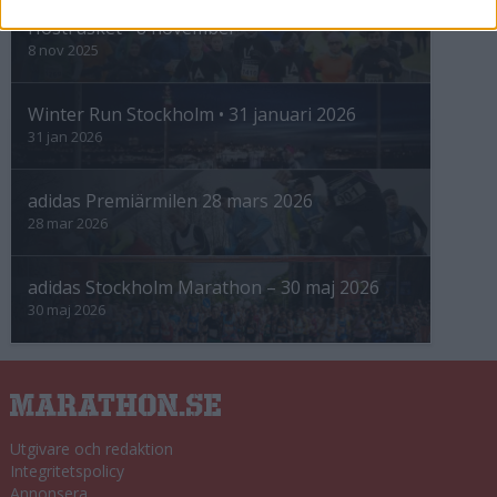
Höstrusket • 8 november
8 nov 2025
Winter Run Stockholm • 31 januari 2026
31 jan 2026
adidas Premiärmilen 28 mars 2026
28 mar 2026
adidas Stockholm Marathon – 30 maj 2026
30 maj 2026
Utgivare och redaktion
Integritetspolicy
Annonsera