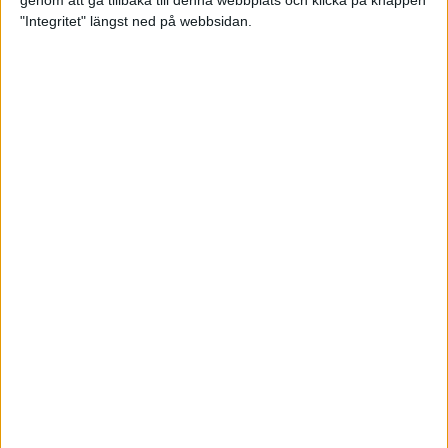
genom att gå tillbaka till denna webbplats och klicka på knappen
"Integritet" längst ned på webbsidan.
Mysjoggen för alla dina sinnen
2 sep 2024
• Löpningen
• Träning
Tjejmilen firar 40 år: En löparfest
för eliten och motionärerna
31 aug 2024
Ladda med 10 tips inför
halvmaran
31 aug 2024
Tre veckor kvar och Ramboll
Stockholm Halvmarathon är snart
fullt
18 aug 2024