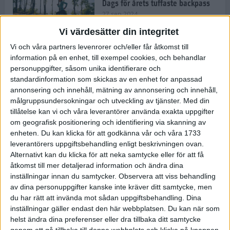
Dags för årets tuffaste backpass
27 sep 2024
Vi värdesätter din integritet
Vi och våra partners levenrorer och/eller får åtkomst till
information på en enhet, till exempel cookies, och behandlar
Det är trendigt att springa – 3
personuppgifter, såsom unika identifierare och
unga tjejer berättar
standardinformation som skickas av en enhet for anpassad
25 sep 2024
annonsering och innehåll, mätning av annonsering och innehåll,
målgruppsundersokningar och utveckling av tjänster.
Med din
tillåtelse kan vi och våra leverantörer använda exakta uppgifter
om geografisk positionering och identifiering via skanning av
Så firas 60:e Lidingöloppet
enheten. Du kan klicka för att godkänna vår och våra 1733
23 sep 2024
leverantörers uppgiftsbehandling enligt beskrivningen ovan.
Alternativt kan du klicka för att neka samtycke eller för att få
åtkomst till mer detaljerad information och ändra dina
inställningar innan du samtycker.
Observera att viss behandling
Rafflande avslutning på rekordstor
av dina personuppgifter kanske inte kräver ditt samtycke, men
halvmara i Stockholm
du har rätt att invända mot sådan uppgiftsbehandling. Dina
7 sep 2024
inställningar gäller endast den här webbplatsen. Du kan när som
helst ändra dina preferenser eller dra tillbaka ditt samtycke