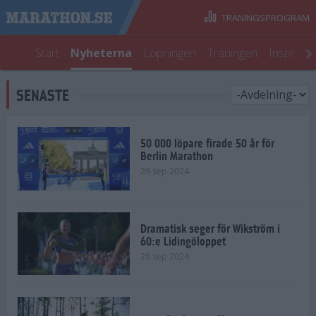
TRÄNINGSPROGRAM
Start
Nyheterna
Löpningen
Träningen
Inspirati
SENASTE
50 000 löpare firade 50 år för
Berlin Marathon
29 sep 2024
Dramatisk seger för Wikström i
60:e Lidingöloppet
28 sep 2024