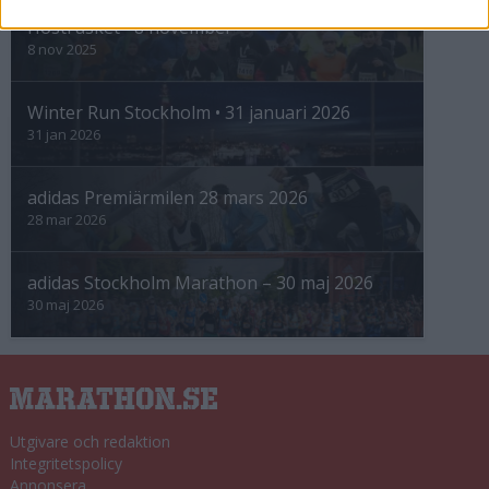
Höstrusket • 8 november
8 nov 2025
Winter Run Stockholm • 31 januari 2026
31 jan 2026
adidas Premiärmilen 28 mars 2026
28 mar 2026
adidas Stockholm Marathon – 30 maj 2026
30 maj 2026
Utgivare och redaktion
Integritetspolicy
Annonsera