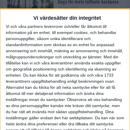
Dags för årets tuffaste backpass
27 sep 2024
Vi värdesätter din integritet
Vi och våra partners levenrorer och/eller får åtkomst till
information på en enhet, till exempel cookies, och behandlar
Det är trendigt att springa – 3
personuppgifter, såsom unika identifierare och
unga tjejer berättar
standardinformation som skickas av en enhet for anpassad
25 sep 2024
annonsering och innehåll, mätning av annonsering och innehåll,
målgruppsundersokningar och utveckling av tjänster.
Med din
tillåtelse kan vi och våra leverantörer använda exakta uppgifter
om geografisk positionering och identifiering via skanning av
Så firas 60:e Lidingöloppet
enheten. Du kan klicka för att godkänna vår och våra 1733
23 sep 2024
leverantörers uppgiftsbehandling enligt beskrivningen ovan.
Alternativt kan du klicka för att neka samtycke eller för att få
åtkomst till mer detaljerad information och ändra dina
inställningar innan du samtycker.
Observera att viss behandling
Rafflande avslutning på rekordstor
av dina personuppgifter kanske inte kräver ditt samtycke, men
halvmara i Stockholm
du har rätt att invända mot sådan uppgiftsbehandling. Dina
7 sep 2024
inställningar gäller endast den här webbplatsen. Du kan när som
helst ändra dina preferenser eller dra tillbaka ditt samtycke