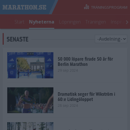
TRÄNINGSPROGRAM
Start
Nyheterna
Löpningen
Träningen
Inspirati
SENASTE
50 000 löpare firade 50 år för
Berlin Marathon
29 sep 2024
Dramatisk seger för Wikström i
60:e Lidingöloppet
28 sep 2024