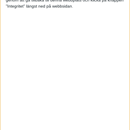
genom att gå tillbaka till denna webbplats och klicka på knappen
"Integritet" längst ned på webbsidan.
Mysjoggen för alla dina sinnen
2 sep 2024
• Löpningen
• Träning
Tjejmilen firar 40 år: En löparfest
för eliten och motionärerna
31 aug 2024
Ladda med 10 tips inför
halvmaran
31 aug 2024
Tre veckor kvar och Ramboll
Stockholm Halvmarathon är snart
fullt
18 aug 2024