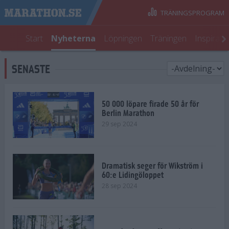
TRÄNINGSPROGRAM
Start
Nyheterna
Löpningen
Träningen
Inspirati
SENASTE
50 000 löpare firade 50 år för
Berlin Marathon
29 sep 2024
Dramatisk seger för Wikström i
60:e Lidingöloppet
28 sep 2024