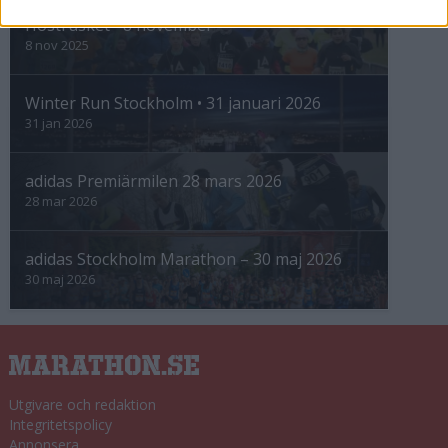
Höstrusket • 8 november
8 nov 2025
Winter Run Stockholm • 31 januari 2026
31 jan 2026
adidas Premiärmilen 28 mars 2026
28 mar 2026
adidas Stockholm Marathon – 30 maj 2026
30 maj 2026
Utgivare och redaktion
Integritetspolicy
Annonsera