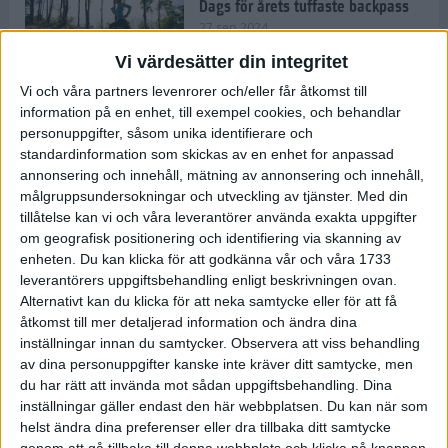
Dags för årets tuffaste backpass
27 sep 2024
Vi värdesätter din integritet
Vi och våra partners levenrorer och/eller får åtkomst till
information på en enhet, till exempel cookies, och behandlar
Det är trendigt att springa – 3
personuppgifter, såsom unika identifierare och
unga tjejer berättar
standardinformation som skickas av en enhet for anpassad
25 sep 2024
annonsering och innehåll, mätning av annonsering och innehåll,
målgruppsundersokningar och utveckling av tjänster.
Med din
tillåtelse kan vi och våra leverantörer använda exakta uppgifter
om geografisk positionering och identifiering via skanning av
Så firas 60:e Lidingöloppet
enheten. Du kan klicka för att godkänna vår och våra 1733
23 sep 2024
leverantörers uppgiftsbehandling enligt beskrivningen ovan.
Alternativt kan du klicka för att neka samtycke eller för att få
åtkomst till mer detaljerad information och ändra dina
inställningar innan du samtycker.
Observera att viss behandling
Rafflande avslutning på rekordstor
av dina personuppgifter kanske inte kräver ditt samtycke, men
halvmara i Stockholm
du har rätt att invända mot sådan uppgiftsbehandling. Dina
7 sep 2024
inställningar gäller endast den här webbplatsen. Du kan när som
helst ändra dina preferenser eller dra tillbaka ditt samtycke