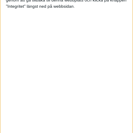
genom att gå tillbaka till denna webbplats och klicka på knappen
"Integritet" längst ned på webbsidan.
Mysjoggen för alla dina sinnen
2 sep 2024
• Löpningen
• Träning
Tjejmilen firar 40 år: En löparfest
för eliten och motionärerna
31 aug 2024
Ladda med 10 tips inför
halvmaran
31 aug 2024
Tre veckor kvar och Ramboll
Stockholm Halvmarathon är snart
fullt
18 aug 2024