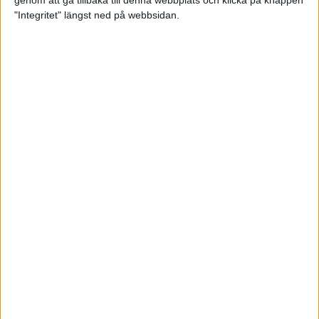
genom att gå tillbaka till denna webbplats och klicka på knappen
"Integritet" längst ned på webbsidan.
Mysjoggen för alla dina sinnen
2 sep 2024
• Löpningen
• Träning
Tjejmilen firar 40 år: En löparfest
för eliten och motionärerna
31 aug 2024
Ladda med 10 tips inför
halvmaran
31 aug 2024
Tre veckor kvar och Ramboll
Stockholm Halvmarathon är snart
fullt
18 aug 2024