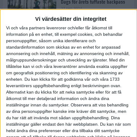
Dags för årets tuffaste backpass
27 sep 2024
Vi värdesätter din integritet
Vi och våra partners levenrorer och/eller får åtkomst till
information på en enhet, till exempel cookies, och behandlar
Det är trendigt att springa – 3
personuppgifter, såsom unika identifierare och
unga tjejer berättar
standardinformation som skickas av en enhet for anpassad
25 sep 2024
annonsering och innehåll, mätning av annonsering och innehåll,
målgruppsundersokningar och utveckling av tjänster.
Med din
tillåtelse kan vi och våra leverantörer använda exakta uppgifter
om geografisk positionering och identifiering via skanning av
Så firas 60:e Lidingöloppet
enheten. Du kan klicka för att godkänna vår och våra 1733
23 sep 2024
leverantörers uppgiftsbehandling enligt beskrivningen ovan.
Alternativt kan du klicka för att neka samtycke eller för att få
åtkomst till mer detaljerad information och ändra dina
inställningar innan du samtycker.
Observera att viss behandling
Rafflande avslutning på rekordstor
av dina personuppgifter kanske inte kräver ditt samtycke, men
halvmara i Stockholm
du har rätt att invända mot sådan uppgiftsbehandling. Dina
7 sep 2024
inställningar gäller endast den här webbplatsen. Du kan när som
helst ändra dina preferenser eller dra tillbaka ditt samtycke