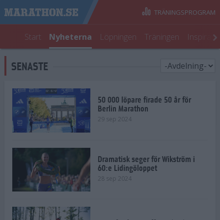
TRÄNINGSPROGRAM
Start
Nyheterna
Löpningen
Träningen
Inspirati
SENASTE
50 000 löpare firade 50 år för
Berlin Marathon
29 sep 2024
Dramatisk seger för Wikström i
60:e Lidingöloppet
28 sep 2024