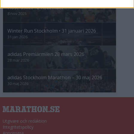
Höstrusket • 8 november
8 nov 2025
Winter Run Stockholm • 31 januari 2026
31 jan 2026
adidas Premiärmilen 28 mars 2026
28 mar 2026
adidas Stockholm Marathon – 30 maj 2026
30 maj 2026
Utgivare och redaktion
Integritetspolicy
Annonsera