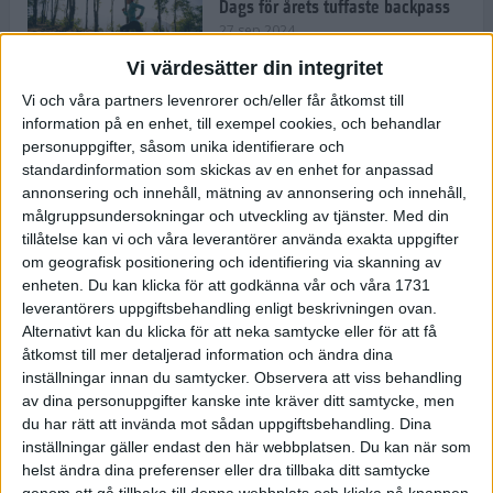
Dags för årets tuffaste backpass
27 sep 2024
Vi värdesätter din integritet
Vi och våra partners levenrorer och/eller får åtkomst till
information på en enhet, till exempel cookies, och behandlar
Det är trendigt att springa – 3
personuppgifter, såsom unika identifierare och
unga tjejer berättar
standardinformation som skickas av en enhet for anpassad
25 sep 2024
annonsering och innehåll, mätning av annonsering och innehåll,
målgruppsundersokningar och utveckling av tjänster.
Med din
tillåtelse kan vi och våra leverantörer använda exakta uppgifter
om geografisk positionering och identifiering via skanning av
Så firas 60:e Lidingöloppet
enheten. Du kan klicka för att godkänna vår och våra 1731
23 sep 2024
leverantörers uppgiftsbehandling enligt beskrivningen ovan.
Alternativt kan du klicka för att neka samtycke eller för att få
åtkomst till mer detaljerad information och ändra dina
inställningar innan du samtycker.
Observera att viss behandling
Rafflande avslutning på rekordstor
av dina personuppgifter kanske inte kräver ditt samtycke, men
halvmara i Stockholm
du har rätt att invända mot sådan uppgiftsbehandling. Dina
7 sep 2024
inställningar gäller endast den här webbplatsen. Du kan när som
helst ändra dina preferenser eller dra tillbaka ditt samtycke