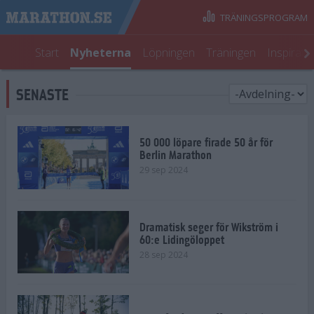
TRÄNINGSPROGRAM
Start
Nyheterna
Löpningen
Träningen
Inspirati
SENASTE
50 000 löpare firade 50 år för
Berlin Marathon
29 sep 2024
Dramatisk seger för Wikström i
60:e Lidingöloppet
28 sep 2024