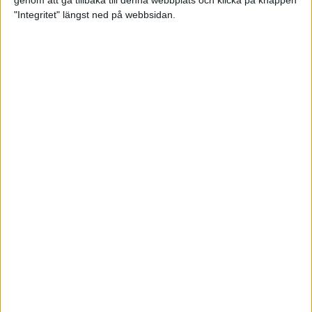
genom att gå tillbaka till denna webbplats och klicka på knappen
"Integritet" längst ned på webbsidan.
Mysjoggen för alla dina sinnen
2 sep 2024
• Löpningen
• Träning
Tjejmilen firar 40 år: En löparfest
för eliten och motionärerna
31 aug 2024
Ladda med 10 tips inför
halvmaran
31 aug 2024
Tre veckor kvar och Ramboll
Stockholm Halvmarathon är snart
fullt
18 aug 2024