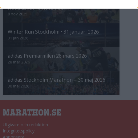
Höstrusket • 8 november
8 nov 2025
Winter Run Stockholm • 31 januari 2026
31 jan 2026
adidas Premiärmilen 28 mars 2026
28 mar 2026
adidas Stockholm Marathon – 30 maj 2026
30 maj 2026
Utgivare och redaktion
Integritetspolicy
Annonsera