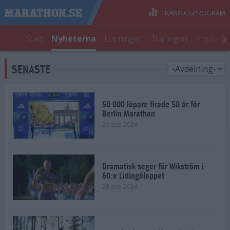
TRÄNINGSPROGRAM
Start
Nyheterna
Löpningen
Träningen
Inspirati
SENASTE
50 000 löpare firade 50 år för
Berlin Marathon
29 sep 2024
Dramatisk seger för Wikström i
60:e Lidingöloppet
28 sep 2024