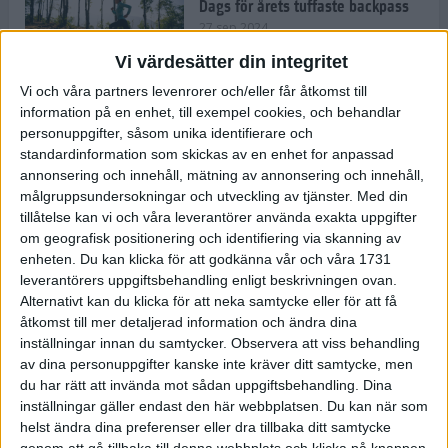
Dags för årets tuffaste backpass
27 sep 2024
Vi värdesätter din integritet
Vi och våra partners levenrorer och/eller får åtkomst till
information på en enhet, till exempel cookies, och behandlar
Det är trendigt att springa – 3
personuppgifter, såsom unika identifierare och
unga tjejer berättar
standardinformation som skickas av en enhet for anpassad
25 sep 2024
annonsering och innehåll, mätning av annonsering och innehåll,
målgruppsundersokningar och utveckling av tjänster.
Med din
tillåtelse kan vi och våra leverantörer använda exakta uppgifter
om geografisk positionering och identifiering via skanning av
Så firas 60:e Lidingöloppet
enheten. Du kan klicka för att godkänna vår och våra 1731
23 sep 2024
leverantörers uppgiftsbehandling enligt beskrivningen ovan.
Alternativt kan du klicka för att neka samtycke eller för att få
åtkomst till mer detaljerad information och ändra dina
inställningar innan du samtycker.
Observera att viss behandling
Rafflande avslutning på rekordstor
av dina personuppgifter kanske inte kräver ditt samtycke, men
halvmara i Stockholm
du har rätt att invända mot sådan uppgiftsbehandling. Dina
7 sep 2024
inställningar gäller endast den här webbplatsen. Du kan när som
helst ändra dina preferenser eller dra tillbaka ditt samtycke