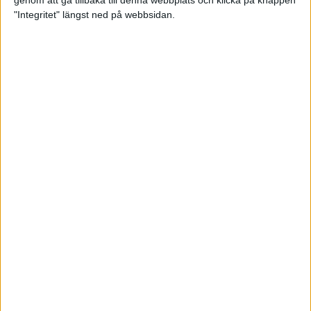
genom att gå tillbaka till denna webbplats och klicka på knappen
"Integritet" längst ned på webbsidan.
Mysjoggen för alla dina sinnen
2 sep 2024
• Löpningen
• Träning
Tjejmilen firar 40 år: En löparfest
för eliten och motionärerna
31 aug 2024
Ladda med 10 tips inför
halvmaran
31 aug 2024
Tre veckor kvar och Ramboll
Stockholm Halvmarathon är snart
fullt
18 aug 2024