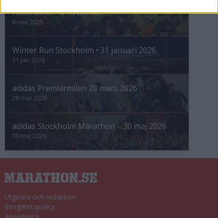
Höstrusket • 8 november
8 nov 2025
Winter Run Stockholm • 31 januari 2026
31 jan 2026
adidas Premiärmilen 28 mars 2026
28 mar 2026
adidas Stockholm Marathon – 30 maj 2026
30 maj 2026
Utgivare och redaktion
Integritetspolicy
Annonsera