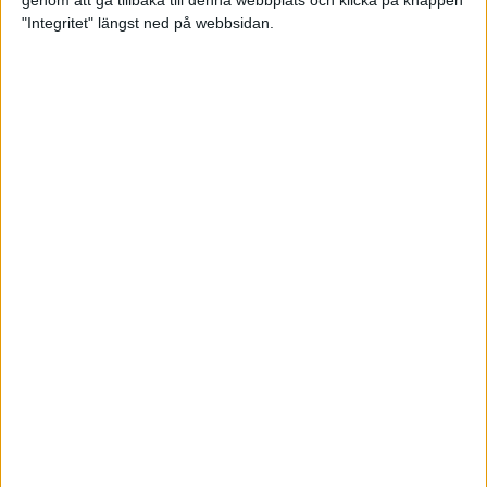
genom att gå tillbaka till denna webbplats och klicka på knappen
"Integritet" längst ned på webbsidan.
Mysjoggen för alla dina sinnen
2 sep 2024
• Löpningen
• Träning
Tjejmilen firar 40 år: En löparfest
för eliten och motionärerna
31 aug 2024
Ladda med 10 tips inför
halvmaran
31 aug 2024
Tre veckor kvar och Ramboll
Stockholm Halvmarathon är snart
fullt
18 aug 2024