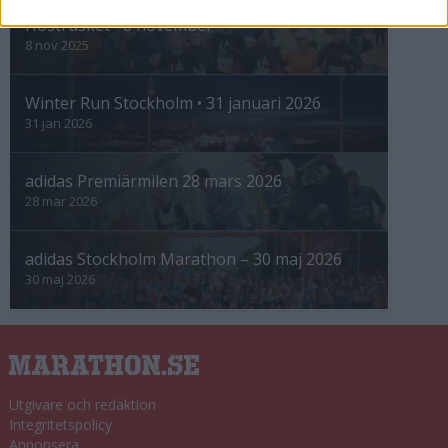
Höstrusket • 8 november
8 nov 2025
Winter Run Stockholm • 31 januari 2026
31 jan 2026
adidas Premiärmilen 28 mars 2026
28 mar 2026
adidas Stockholm Marathon – 30 maj 2026
30 maj 2026
Utgivare och redaktion
Integritetspolicy
Annonsera