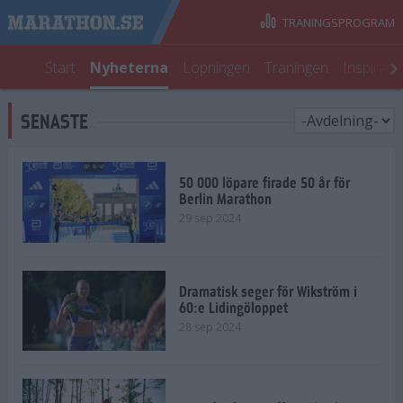
TRÄNINGSPROGRAM
Start
Nyheterna
Löpningen
Träningen
Inspirati
SENASTE
50 000 löpare firade 50 år för
Berlin Marathon
29 sep 2024
Dramatisk seger för Wikström i
60:e Lidingöloppet
28 sep 2024