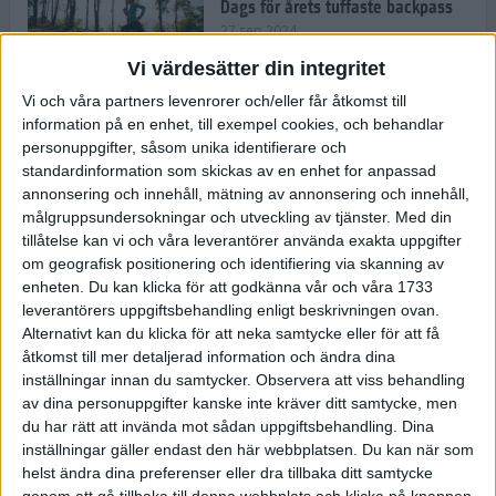
Dags för årets tuffaste backpass
27 sep 2024
Vi värdesätter din integritet
Vi och våra partners levenrorer och/eller får åtkomst till
information på en enhet, till exempel cookies, och behandlar
Det är trendigt att springa – 3
personuppgifter, såsom unika identifierare och
unga tjejer berättar
standardinformation som skickas av en enhet for anpassad
25 sep 2024
annonsering och innehåll, mätning av annonsering och innehåll,
målgruppsundersokningar och utveckling av tjänster.
Med din
tillåtelse kan vi och våra leverantörer använda exakta uppgifter
om geografisk positionering och identifiering via skanning av
Så firas 60:e Lidingöloppet
enheten. Du kan klicka för att godkänna vår och våra 1733
23 sep 2024
leverantörers uppgiftsbehandling enligt beskrivningen ovan.
Alternativt kan du klicka för att neka samtycke eller för att få
åtkomst till mer detaljerad information och ändra dina
inställningar innan du samtycker.
Observera att viss behandling
Rafflande avslutning på rekordstor
av dina personuppgifter kanske inte kräver ditt samtycke, men
halvmara i Stockholm
du har rätt att invända mot sådan uppgiftsbehandling. Dina
7 sep 2024
inställningar gäller endast den här webbplatsen. Du kan när som
helst ändra dina preferenser eller dra tillbaka ditt samtycke