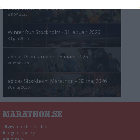
Höstrusket • 8 november
8 nov 2025
Winter Run Stockholm • 31 januari 2026
31 jan 2026
adidas Premiärmilen 28 mars 2026
28 mar 2026
adidas Stockholm Marathon – 30 maj 2026
30 maj 2026
Utgivare och redaktion
Integritetspolicy
Annonsera