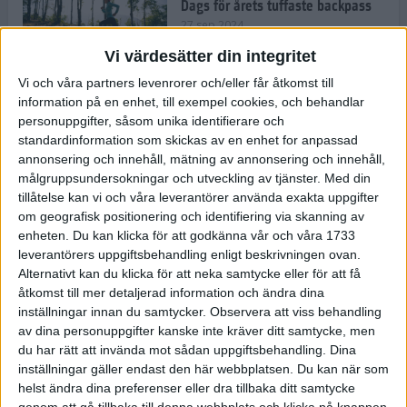
Dags för årets tuffaste backpass
27 sep 2024
Vi värdesätter din integritet
Vi och våra partners levenrorer och/eller får åtkomst till
information på en enhet, till exempel cookies, och behandlar
Det är trendigt att springa – 3
personuppgifter, såsom unika identifierare och
unga tjejer berättar
standardinformation som skickas av en enhet for anpassad
25 sep 2024
annonsering och innehåll, mätning av annonsering och innehåll,
målgruppsundersokningar och utveckling av tjänster.
Med din
tillåtelse kan vi och våra leverantörer använda exakta uppgifter
om geografisk positionering och identifiering via skanning av
Så firas 60:e Lidingöloppet
enheten. Du kan klicka för att godkänna vår och våra 1733
23 sep 2024
leverantörers uppgiftsbehandling enligt beskrivningen ovan.
Alternativt kan du klicka för att neka samtycke eller för att få
åtkomst till mer detaljerad information och ändra dina
inställningar innan du samtycker.
Observera att viss behandling
Rafflande avslutning på rekordstor
av dina personuppgifter kanske inte kräver ditt samtycke, men
halvmara i Stockholm
du har rätt att invända mot sådan uppgiftsbehandling. Dina
7 sep 2024
inställningar gäller endast den här webbplatsen. Du kan när som
helst ändra dina preferenser eller dra tillbaka ditt samtycke