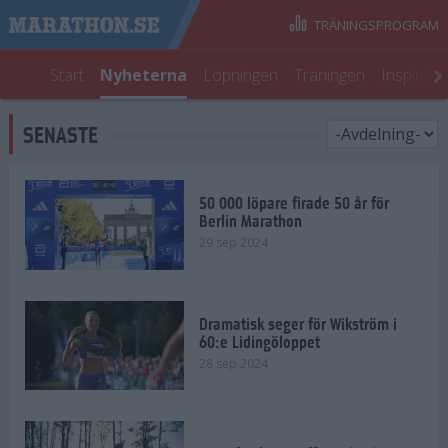
TRÄNINGSPROGRAM
Start
Nyheterna
Löpningen
Träningen
Inspirati
SENASTE
50 000 löpare firade 50 år för
Berlin Marathon
29 sep 2024
Dramatisk seger för Wikström i
60:e Lidingöloppet
28 sep 2024