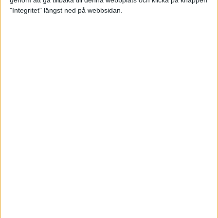
genom att gå tillbaka till denna webbplats och klicka på knappen
"Integritet" längst ned på webbsidan.
Mysjoggen för alla dina sinnen
2 sep 2024
• Löpningen
• Träning
Tjejmilen firar 40 år: En löparfest
för eliten och motionärerna
31 aug 2024
Ladda med 10 tips inför
halvmaran
31 aug 2024
Tre veckor kvar och Ramboll
Stockholm Halvmarathon är snart
fullt
18 aug 2024