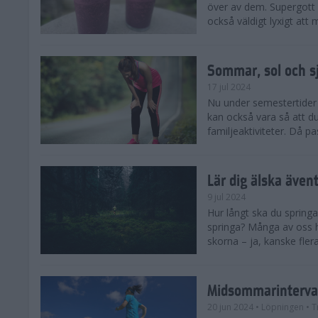
över av dem. Supergott 
också väldigt lyxigt at
Sommar, sol och s
17 jul 2024
Nu under semestertider 
kan också vara så att d
familjeaktiviteter. Då pa
Lär dig älska även
9 jul 2024
Hur långt ska du springa
springa? Många av oss h
skorna – ja, kanske flera
Midsommarinterval
20 jun 2024
• Löpningen
• T