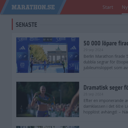
Start
Ny
SENASTE
50 000 löpare fira
29 sep 2024
Berlin Marathon firade
dubbla segrar för Etiopi
jubileumsloppet som avg
Dramatisk seger fö
28 sep 2024
Efter en imponerande av
damklassen i det 60:e L
hopplöst avhängd: – När 