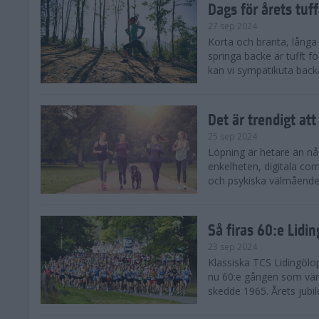
Dags för årets tuf
27 sep 2024
Korta och branta, långa o
springa backe är tufft f
kan vi sympatikuta back
Det är trendigt att
25 sep 2024
Löpning är hetare än nå
enkelheten, digitala com
och psykiska välmåendet 
Så firas 60:e Lidi
23 sep 2024
Klassiska TCS Lidingölo
nu 60:e gången som värl
skedde 1965. Årets jubil