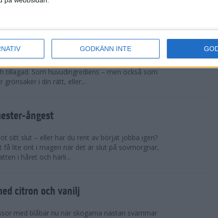
sar på ett rejält pers och t...
cchinirecept
RNATIV
GODKÄNN INTE
GO
r. Zucchinin är genial i sin allsidighet. Du kan
h tillagad. Som huvudingrediens – men också som
 grönsaker i din rätt, eller...
mester-ångest
 sitt slut – eller har du rent av börjat jobba igen?
 få lite ont i magen när det är slut på sovmorgnar,
tten i håret och härli...
d citron och vanilj
ssor med blåbär nu när skogarna nästan svämmar