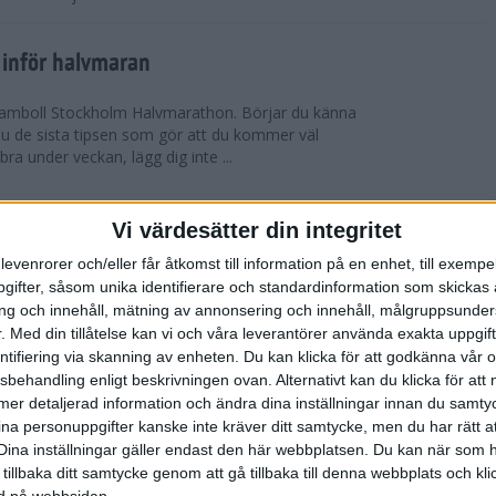
 inför halvmaran
 Ramboll Stockholm Halvmarathon. Börjar du känna
 du de sista tipsen som gör att du kommer väl
 bra under veckan, lägg dig inte ...
ch Ramboll Stockholm Halvmarathon är
Vi värdesätter din integritet
levenrorer och/eller får åtkomst till information på en enhet, till exempe
ifter, såsom unika identifierare och standardinformation som skickas 
tum. Minns du i våras hur det pratades om
g och innehåll, mätning av annonsering och innehåll, målgruppsunde
s Stockholm Marathon. Nu har även Ramboll
.
Med din tillåtelse kan vi och våra leverantörer använda exakta uppgif
prängt sitt tidigare rekord och når snart taket...
entifiering via skanning av enheten. Du kan klicka för att godkänna vår
sbehandling enligt beskrivningen ovan. Alternativt kan du klicka för att
ll mer detaljerad information och ändra dina inställningar innan du samty
t inför Tjejmilen
ina personuppgifter kanske inte kräver ditt samtycke, men du har rätt 
ävling
Dina inställningar gäller endast den här webbplatsen. Du kan när som h
 två veckor kvar till Tjejmilen? Hur lägger jag upp
 tillbaka ditt samtycke genom att gå tillbaka till denna webbplats och k
 Här ger löpcoachen Josefine Swärm sina bästa
ned på webbsidan.