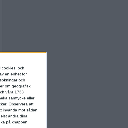
l cookies, och
av en enhet for
rsokningar och
ter om geografisk
 och våra 1733
 neka samtycke eller
cker.
Observera att
att invända mot sådan
elst ändra dina
licka på knappen