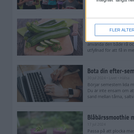
tips både till dig som sat
Enkla och goda zu
FLER ALTE
5 aug 2024
• Livet
• Recept
Zucchinitider är lyckotide
använda den både rå oc
utfyllnad för att få in mer
Bota din efter-se
30 jul 2024
• Livet
• Hälsa
Börjar semestern lida mot
Du är inte ensam om att
sand mellan tårna, saltva
Blåbärssmoothie me
17 jul 2024
Passa på att plocka ma