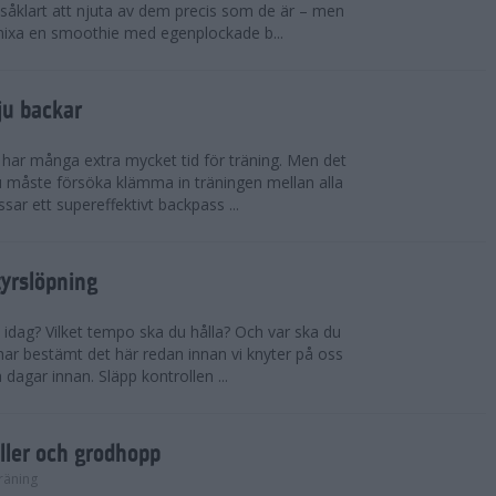
såklart att njuta av dem precis som de är – men
t mixa en smoothie med egenplockade b...
ju backar
har många extra mycket tid för träning. Men det
u måste försöka klämma in träningen mellan alla
ssar ett supereffektivt backpass ...
tyrslöpning
 idag? Vilket tempo ska du hålla? Och var ska du
ar bestämt det här redan innan vi knyter på oss
 dagar innan. Släpp kontrollen ...
ler och grodhopp
räning