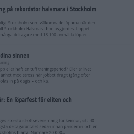
ing på rekordstor halvmara i Stockholm
soligt Stockholm som välkomnade löparna när den
ll Stockholm Halvmarathon avgjordes. Loppet
dmånga deltagare med 18 100 anmälda löpare...
 dina sinnen
räning
p eller haft en tuff träningsperiod? Eller är livet
llmänhet med stress när jobbet dragit igång efter
as in på dagis – och ka...
år: En löparfest för eliten och
riges största idrottsevenemang för kvinnor, sitt 40-
gsta deltagarantalet sedan innan pandemin och en
kholms hjärta. Närmare 20 000...