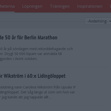
heterna
Löpningen
Träningen
Inspirationen
de 50 år för Berlin Marathon
 50 år på söndagen med rekorddeltagande och
en. Drygt 50 000 löpare var anmälda till
jordes i skönt solsken.
r Wikström i 60:e Lidingöloppet
slutning vann Carolina Wikström från Upsala IF
idingöloppet. Det såg länge ut som om hon var
jag kände att jag tappade allt ...