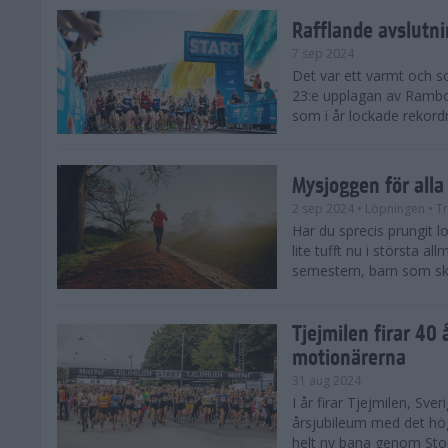
Rafflande avslutn
7 sep 2024
Det var ett varmt och 
23:e upplagan av Rambo
som i år lockade rekor
Mysjoggen för alla
2 sep 2024
• Löpningen
• T
Har du sprecis prungit lop
lite tufft nu i största a
semestern, barn som skol
Tjejmilen firar 40 
motionärerna
31 aug 2024
I år firar Tjejmilen, Sve
årsjubileum med det hö
helt ny bana genom Stoc