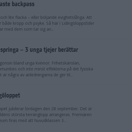
faste backpass
ch lite flacka – eller böljande evighetslånga. Att
ör både kropp och psyke. Så här i Lidingöloppstider
ar med dem som tar sig an...
 springa – 3 unga tjejer berättar
gonsin bland unga kvinnor. Frihetskänslan,
munities och inte minst effekterna på det fysiska
är några av anledningarna de ger til...
ngöloppet
ppet jubilerar lördagen den 28 september. Det är
dens största terränglopp arrangeras. Premiären
eum firas med att huvudklassen 3...