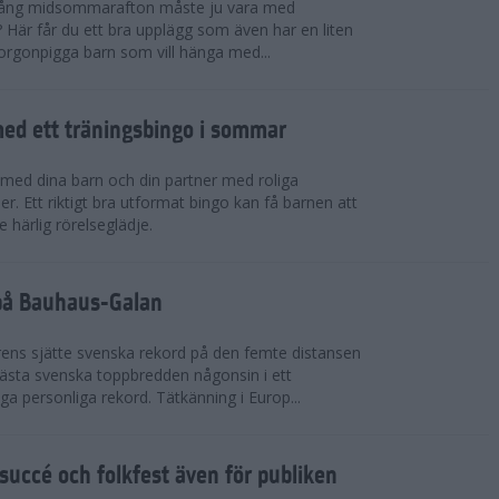
 igång midsommarafton måste ju vara med
r? Här får du ett bra upplägg som även har en liten
 morgonpigga barn som vill hänga med...
ed ett träningsbingo i sommar
med dina barn och din partner med roliga
er. Ett riktigt bra utformat bingo kan få barnen att
e härlig rörelseglädje.
 på Bauhaus-Galan
ens sjätte svenska rekord på den femte distansen
 bästa svenska toppbredden någonsin i ett
a personliga rekord. Tätkänning i Europ...
uccé och folkfest även för publiken