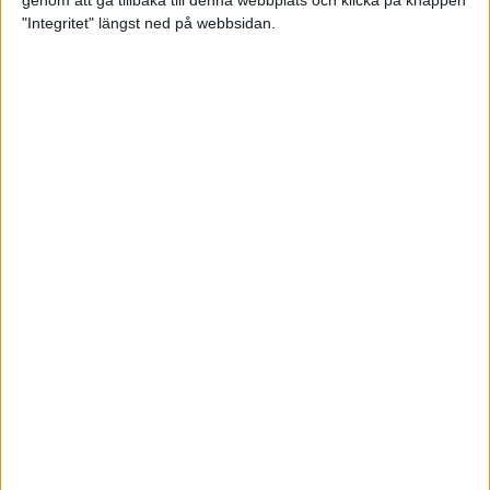
genom att gå tillbaka till denna webbplats och klicka på knappen
"Integritet" längst ned på webbsidan.
Mysjoggen för alla dina sinnen
2 sep 2024
• Löpningen
• Träning
Tjejmilen firar 40 år: En löparfest
för eliten och motionärerna
31 aug 2024
Ladda med 10 tips inför
halvmaran
31 aug 2024
Tre veckor kvar och Ramboll
Stockholm Halvmarathon är snart
fullt
18 aug 2024