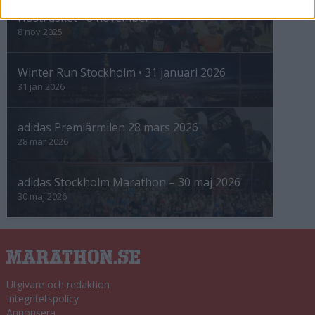
Höstrusket • 8 november
8 nov 2025
Winter Run Stockholm • 31 januari 2026
31 jan 2026
adidas Premiärmilen 28 mars 2026
28 mar 2026
adidas Stockholm Marathon – 30 maj 2026
30 maj 2026
Utgivare och redaktion
Integritetspolicy
Annonsera