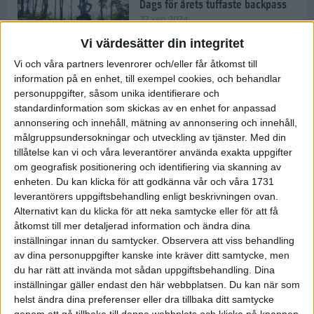
Dags för årets tuffaste backpass
27 sep 2024
Vi värdesätter din integritet
Vi och våra partners levenrorer och/eller får åtkomst till
information på en enhet, till exempel cookies, och behandlar
Det är trendigt att springa – 3
personuppgifter, såsom unika identifierare och
unga tjejer berättar
standardinformation som skickas av en enhet for anpassad
25 sep 2024
annonsering och innehåll, mätning av annonsering och innehåll,
målgruppsundersokningar och utveckling av tjänster.
Med din
tillåtelse kan vi och våra leverantörer använda exakta uppgifter
om geografisk positionering och identifiering via skanning av
Så firas 60:e Lidingöloppet
enheten. Du kan klicka för att godkänna vår och våra 1731
23 sep 2024
leverantörers uppgiftsbehandling enligt beskrivningen ovan.
Alternativt kan du klicka för att neka samtycke eller för att få
åtkomst till mer detaljerad information och ändra dina
inställningar innan du samtycker.
Observera att viss behandling
Rafflande avslutning på rekordstor
av dina personuppgifter kanske inte kräver ditt samtycke, men
halvmara i Stockholm
du har rätt att invända mot sådan uppgiftsbehandling. Dina
7 sep 2024
inställningar gäller endast den här webbplatsen. Du kan när som
helst ändra dina preferenser eller dra tillbaka ditt samtycke