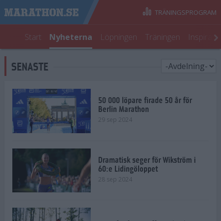
TRÄNINGSPROGRAM
Start
Nyheterna
Löpningen
Träningen
Inspirati
SENASTE
50 000 löpare firade 50 år för
Berlin Marathon
29 sep 2024
Dramatisk seger för Wikström i
60:e Lidingöloppet
28 sep 2024