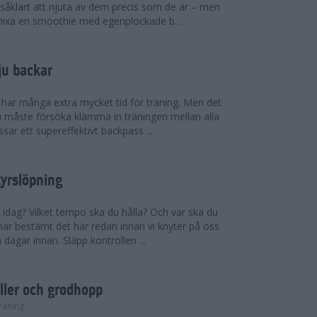
såklart att njuta av dem precis som de är – men
t mixa en smoothie med egenplockade b...
ju backar
har många extra mycket tid för träning. Men det
u måste försöka klämma in träningen mellan alla
ssar ett supereffektivt backpass ...
tyrslöpning
 idag? Vilket tempo ska du hålla? Och var ska du
ar bestämt det här redan innan vi knyter på oss
 dagar innan. Släpp kontrollen ...
ler och grodhopp
räning