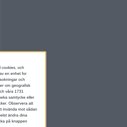
l cookies, och
av en enhet for
rsokningar och
ter om geografisk
 och våra 1731
 neka samtycke eller
cker.
Observera att
att invända mot sådan
elst ändra dina
licka på knappen