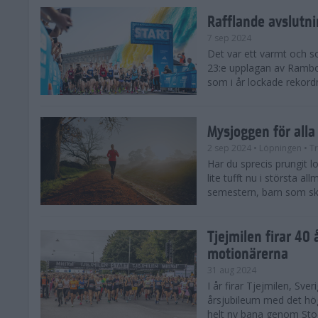
Rafflande avslutn
7 sep 2024
Det var ett varmt och 
23:e upplagan av Rambo
som i år lockade rekor
Mysjoggen för alla
2 sep 2024
• Löpningen
• T
Har du sprecis prungit lop
lite tufft nu i största a
semestern, barn som skol
Tjejmilen firar 40 
motionärerna
31 aug 2024
I år firar Tjejmilen, Sve
årsjubileum med det hö
helt ny bana genom Stoc