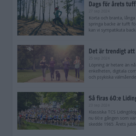
Dags för årets tuf
27 sep 2024
Korta och branta, långa o
springa backe är tufft f
kan vi sympatikuta back
Det är trendigt att
25 sep 2024
Löpning är hetare än nå
enkelheten, digitala com
och psykiska välmåendet 
Så firas 60:e Lidi
23 sep 2024
Klassiska TCS Lidingölo
nu 60:e gången som värl
skedde 1965. Årets jubil