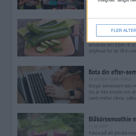
tips både till dig som sat
Enkla och goda zu
FLER ALTE
5 aug 2024
• Livet
• Recept
Zucchinitider är lyckotide
använda den både rå oc
utfyllnad för att få in mer
Bota din efter-se
30 jul 2024
• Livet
• Hälsa
Börjar semestern lida mot
Du är inte ensam om att
sand mellan tårna, saltva
Blåbärssmoothie me
17 jul 2024
Passa på att plocka ma