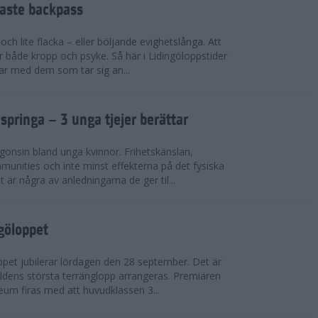
faste backpass
ch lite flacka – eller böljande evighetslånga. Att
ör både kropp och psyke. Så här i Lidingöloppstider
ar med dem som tar sig an...
 springa – 3 unga tjejer berättar
gonsin bland unga kvinnor. Frihetskänslan,
munities och inte minst effekterna på det fysiska
är några av anledningarna de ger til...
ngöloppet
ppet jubilerar lördagen den 28 september. Det är
dens största terränglopp arrangeras. Premiären
eum firas med att huvudklassen 3...