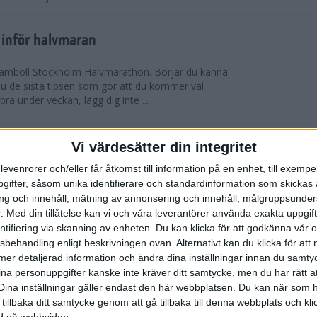
 inför halvmaran
 Ramboll Stockholm Halvmarathon. Börjar du känna
 du de sista tipsen som gör att du kommer väl
 bra under veckan, lägg dig inte ...
ch Ramboll Stockholm Halvmarathon är
Vi värdesätter din integritet
levenrorer och/eller får åtkomst till information på en enhet, till exempe
ifter, såsom unika identifierare och standardinformation som skickas 
tum. Minns du i våras hur det pratades om
g och innehåll, mätning av annonsering och innehåll, målgruppsunde
s Stockholm Marathon. Nu har även Ramboll
.
Med din tillåtelse kan vi och våra leverantörer använda exakta uppgif
prängt sitt tidigare rekord och når snart taket...
entifiering via skanning av enheten. Du kan klicka för att godkänna vår
sbehandling enligt beskrivningen ovan. Alternativt kan du klicka för att
ll mer detaljerad information och ändra dina inställningar innan du samty
t inför Tjejmilen
ina personuppgifter kanske inte kräver ditt samtycke, men du har rätt 
ävling
Dina inställningar gäller endast den här webbplatsen. Du kan när som h
 två veckor kvar till Tjejmilen? Hur lägger jag upp
 tillbaka ditt samtycke genom att gå tillbaka till denna webbplats och k
 Här ger löpcoachen Josefine Swärm sina bästa
ned på webbsidan.