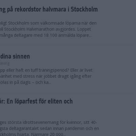
ing på rekordstor halvmara i Stockholm
soligt Stockholm som välkomnade löparna när den
ll Stockholm Halvmarathon avgjordes. Loppet
dmånga deltagare med 18 100 anmälda löpare...
 dina sinnen
räning
p eller haft en tuff träningsperiod? Eller är livet
llmänhet med stress när jobbet dragit igång efter
as in på dagis – och ka...
år: En löparfest för eliten och
riges största idrottsevenemang för kvinnor, sitt 40-
gsta deltagarantalet sedan innan pandemin och en
kholms hjärta. Närmare 20 000...