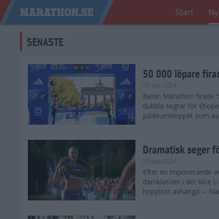
Start
Ny
SENASTE
50 000 löpare fira
29 sep 2024
Berlin Marathon firade
dubbla segrar för Etiopi
jubileumsloppet som avg
Dramatisk seger fö
28 sep 2024
Efter en imponerande av
damklassen i det 60:e L
hopplöst avhängd: – När 