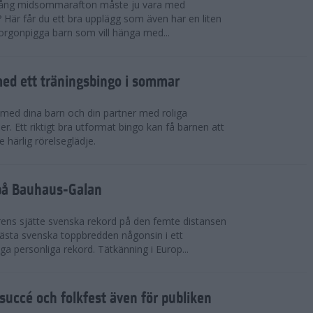
 igång midsommarafton måste ju vara med
r? Här får du ett bra upplägg som även har en liten
 morgonpigga barn som vill hänga med...
ed ett träningsbingo i sommar
med dina barn och din partner med roliga
er. Ett riktigt bra utformat bingo kan få barnen att
e härlig rörelseglädje.
 på Bauhaus-Galan
ens sjätte svenska rekord på den femte distansen
 bästa svenska toppbredden någonsin i ett
a personliga rekord. Tätkänning i Europ...
uccé och folkfest även för publiken