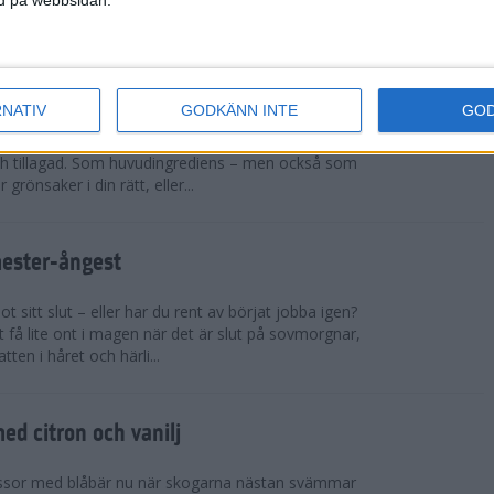
sar på ett rejält pers och t...
cchinirecept
RNATIV
GODKÄNN INTE
GO
r. Zucchinin är genial i sin allsidighet. Du kan
h tillagad. Som huvudingrediens – men också som
 grönsaker i din rätt, eller...
mester-ångest
 sitt slut – eller har du rent av börjat jobba igen?
 få lite ont i magen när det är slut på sovmorgnar,
tten i håret och härli...
d citron och vanilj
ssor med blåbär nu när skogarna nästan svämmar