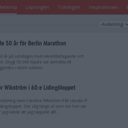
heterna
Löpningen
Träningen
Inspirationen
de 50 år för Berlin Marathon
 50 år på söndagen med rekorddeltagande och
en. Drygt 50 000 löpare var anmälda till
jordes i skönt solsken.
r Wikström i 60:e Lidingöloppet
slutning vann Carolina Wikström från Upsala IF
idingöloppet. Det såg länge ut som om hon var
jag kände att jag tappade allt ...