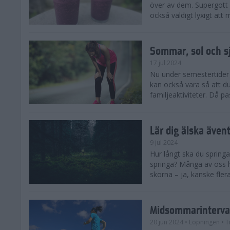
över av dem. Supergott 
också väldigt lyxigt at
Sommar, sol och s
17 jul 2024
Nu under semestertider 
kan också vara så att d
familjeaktiviteter. Då pa
Lär dig älska även
9 jul 2024
Hur långt ska du springa
springa? Många av oss h
skorna – ja, kanske flera
Midsommarinterval
20 jun 2024
• Löpningen
• T