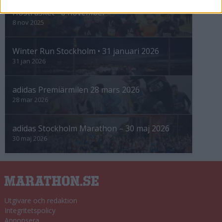
Höstrusket • 8 november
8 nov 2025
Winter Run Stockholm • 31 januari 2026
31 jan 2026
adidas Premiärmilen 28 mars 2026
28 mar 2026
adidas Stockholm Marathon – 30 maj 2026
30 maj 2026
Utgivare och redaktion
Integritetspolicy
Annonsera