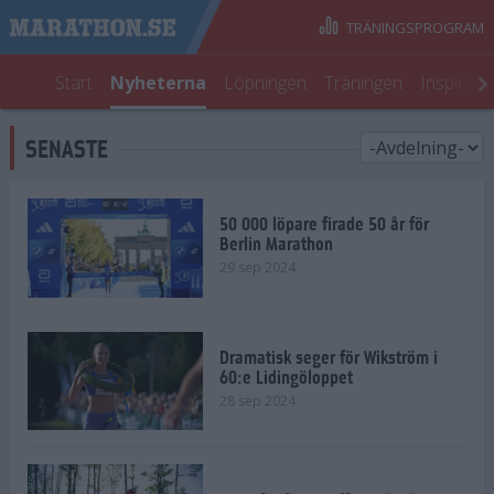
TRÄNINGSPROGRAM
Start
Nyheterna
Löpningen
Träningen
Inspirati
SENASTE
50 000 löpare firade 50 år för
Berlin Marathon
29 sep 2024
Dramatisk seger för Wikström i
60:e Lidingöloppet
28 sep 2024