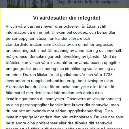
Dags för årets tuffaste backpass
27 sep 2024
Vi värdesätter din integritet
Vi och våra partners levenrorer och/eller får åtkomst till
information på en enhet, till exempel cookies, och behandlar
Det är trendigt att springa – 3
personuppgifter, såsom unika identifierare och
unga tjejer berättar
standardinformation som skickas av en enhet for anpassad
25 sep 2024
annonsering och innehåll, mätning av annonsering och innehåll,
målgruppsundersokningar och utveckling av tjänster.
Med din
tillåtelse kan vi och våra leverantörer använda exakta uppgifter
om geografisk positionering och identifiering via skanning av
Så firas 60:e Lidingöloppet
enheten. Du kan klicka för att godkänna vår och våra 1733
23 sep 2024
leverantörers uppgiftsbehandling enligt beskrivningen ovan.
Alternativt kan du klicka för att neka samtycke eller för att få
åtkomst till mer detaljerad information och ändra dina
inställningar innan du samtycker.
Observera att viss behandling
Rafflande avslutning på rekordstor
av dina personuppgifter kanske inte kräver ditt samtycke, men
halvmara i Stockholm
du har rätt att invända mot sådan uppgiftsbehandling. Dina
7 sep 2024
inställningar gäller endast den här webbplatsen. Du kan när som
helst ändra dina preferenser eller dra tillbaka ditt samtycke