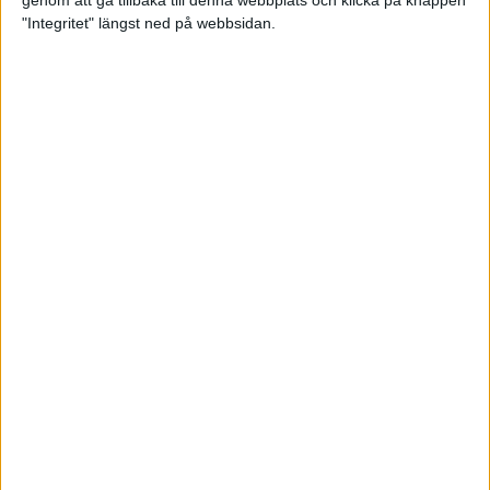
genom att gå tillbaka till denna webbplats och klicka på knappen
"Integritet" längst ned på webbsidan.
Mysjoggen för alla dina sinnen
2 sep 2024
• Löpningen
• Träning
Tjejmilen firar 40 år: En löparfest
för eliten och motionärerna
31 aug 2024
Ladda med 10 tips inför
halvmaran
31 aug 2024
Tre veckor kvar och Ramboll
Stockholm Halvmarathon är snart
fullt
18 aug 2024