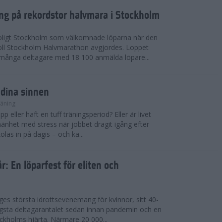
ing på rekordstor halvmara i Stockholm
soligt Stockholm som välkomnade löparna när den
ll Stockholm Halvmarathon avgjordes. Loppet
dmånga deltagare med 18 100 anmälda löpare...
 dina sinnen
räning
p eller haft en tuff träningsperiod? Eller är livet
llmänhet med stress när jobbet dragit igång efter
as in på dagis – och ka...
år: En löparfest för eliten och
riges största idrottsevenemang för kvinnor, sitt 40-
gsta deltagarantalet sedan innan pandemin och en
kholms hjärta. Närmare 20 000...