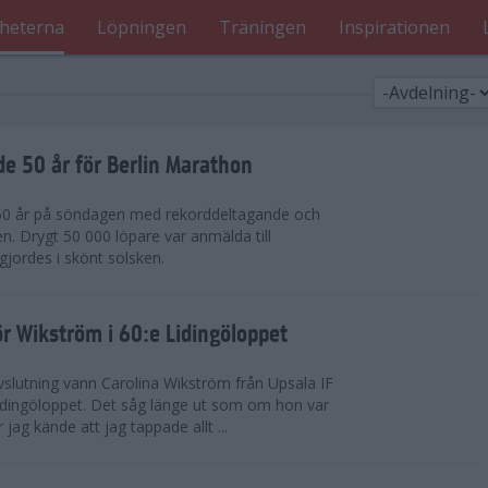
heterna
Löpningen
Träningen
Inspirationen
de 50 år för Berlin Marathon
 50 år på söndagen med rekorddeltagande och
en. Drygt 50 000 löpare var anmälda till
jordes i skönt solsken.
r Wikström i 60:e Lidingöloppet
slutning vann Carolina Wikström från Upsala IF
idingöloppet. Det såg länge ut som om hon var
jag kände att jag tappade allt ...