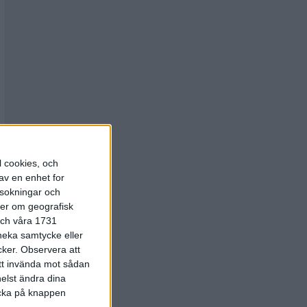
l cookies, och
av en enhet for
rsokningar och
ter om geografisk
 och våra 1731
 neka samtycke eller
cker.
Observera att
att invända mot sådan
elst ändra dina
licka på knappen