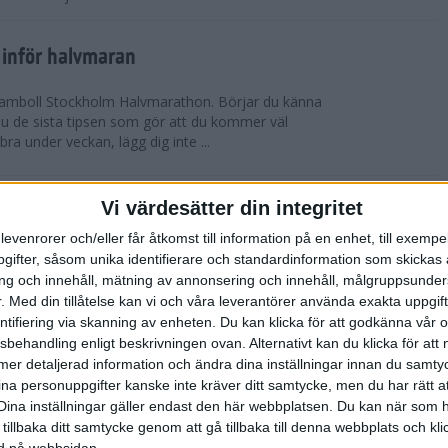
 inför halvmaran
 Ramboll Stockholm Halvmarathon. Börjar du känna
 du de sista tipsen som gör att du kommer väl
 bra under veckan, lägg dig inte ...
ch Ramboll Stockholm Halvmarathon är
Vi värdesätter din integritet
levenrorer och/eller får åtkomst till information på en enhet, till exempe
ifter, såsom unika identifierare och standardinformation som skickas 
tum. Minns du i våras hur det pratades om
g och innehåll, mätning av annonsering och innehåll, målgruppsunde
s Stockholm Marathon. Nu har även Ramboll
.
Med din tillåtelse kan vi och våra leverantörer använda exakta uppgif
prängt sitt tidigare rekord och når snart taket...
entifiering via skanning av enheten. Du kan klicka för att godkänna vår
sbehandling enligt beskrivningen ovan. Alternativt kan du klicka för att
ll mer detaljerad information och ändra dina inställningar innan du samty
t inför Tjejmilen
ina personuppgifter kanske inte kräver ditt samtycke, men du har rätt 
ävling
Dina inställningar gäller endast den här webbplatsen. Du kan när som h
 två veckor kvar till Tjejmilen? Hur lägger jag upp
 tillbaka ditt samtycke genom att gå tillbaka till denna webbplats och k
 Här ger löpcoachen Josefine Swärm sina bästa
ned på webbsidan.