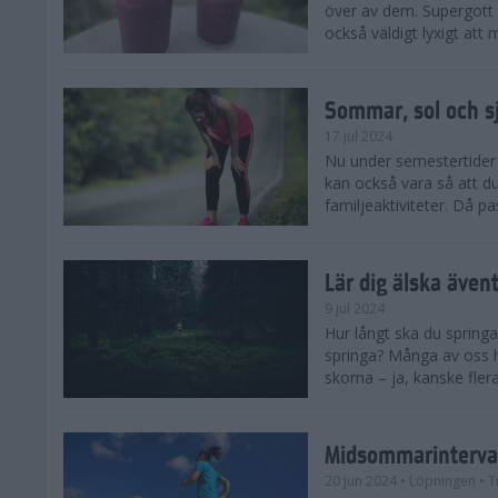
över av dem. Supergott 
också väldigt lyxigt at
Sommar, sol och s
17 jul 2024
Nu under semestertider 
kan också vara så att d
familjeaktiviteter. Då pa
Lär dig älska även
9 jul 2024
Hur långt ska du springa
springa? Många av oss h
skorna – ja, kanske flera
Midsommarinterval
20 jun 2024
• Löpningen
• T