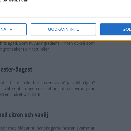
sar på ett rejält pers och t...
cchinirecept
RNATIV
GODKÄNN INTE
GO
r. Zucchinin är genial i sin allsidighet. Du kan
h tillagad. Som huvudingrediens – men också som
 grönsaker i din rätt, eller...
mester-ångest
 sitt slut – eller har du rent av börjat jobba igen?
 få lite ont i magen när det är slut på sovmorgnar,
tten i håret och härli...
d citron och vanilj
ssor med blåbär nu när skogarna nästan svämmar