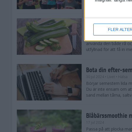
tips både till dig som sat
Enkla och goda zu
FLER ALTE
5 aug 2024
• Livet
• Recept
Zucchinitider är lyckotide
använda den både rå oc
utfyllnad för att få in mer
Bota din efter-se
30 jul 2024
• Livet
• Hälsa
Börjar semestern lida mot
Du är inte ensam om att
sand mellan tårna, saltva
Blåbärssmoothie me
17 jul 2024
Passa på att plocka ma