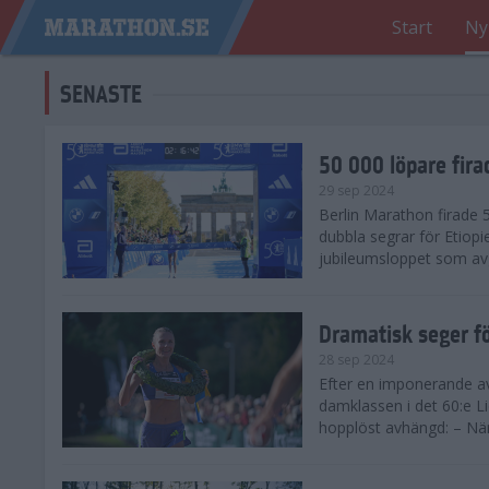
Start
Ny
SENASTE
50 000 löpare fira
29 sep 2024
Berlin Marathon firade
dubbla segrar för Etiopi
jubileumsloppet som avg
Dramatisk seger fö
28 sep 2024
Efter en imponerande av
damklassen i det 60:e L
hopplöst avhängd: – När 