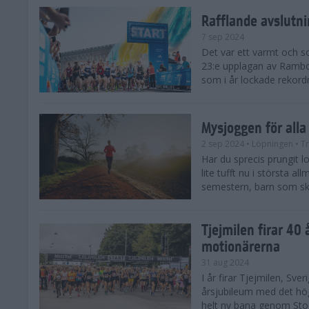
Rafflande avslutn
7 sep 2024
Det var ett varmt och 
23:e upplagan av Rambo
som i år lockade rekor
Mysjoggen för alla
2 sep 2024
• Löpningen
• T
Har du sprecis prungit lop
lite tufft nu i största a
semestern, barn som skol
Tjejmilen firar 40 
motionärerna
31 aug 2024
I år firar Tjejmilen, Sve
årsjubileum med det hö
helt ny bana genom Stoc