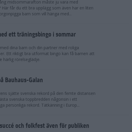
 igång midsommarafton måste ju vara med
r? Här får du ett bra upplägg som även har en liten
 morgonpigga barn som vill hänga med...
ed ett träningsbingo i sommar
med dina barn och din partner med roliga
er. Ett riktigt bra utformat bingo kan få barnen att
e härlig rörelseglädje.
 på Bauhaus-Galan
ens sjätte svenska rekord på den femte distansen
 bästa svenska toppbredden någonsin i ett
a personliga rekord. Tätkänning i Europ...
uccé och folkfest även för publiken