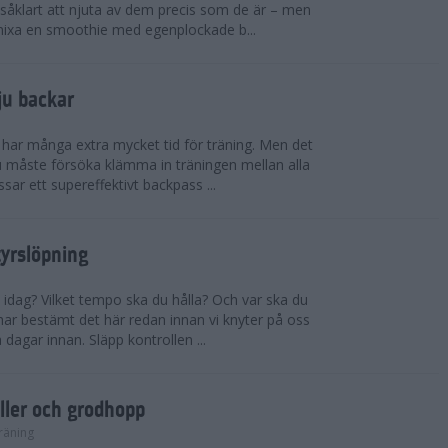
såklart att njuta av dem precis som de är – men
t mixa en smoothie med egenplockade b...
ju backar
har många extra mycket tid för träning. Men det
u måste försöka klämma in träningen mellan alla
ssar ett supereffektivt backpass ...
tyrslöpning
 idag? Vilket tempo ska du hålla? Och var ska du
ar bestämt det här redan innan vi knyter på oss
 dagar innan. Släpp kontrollen ...
ler och grodhopp
räning