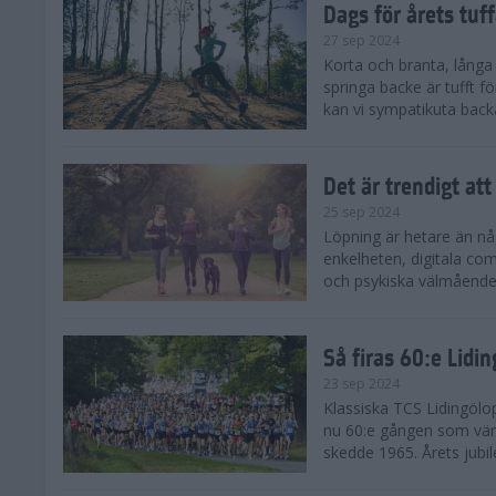
Dags för årets tuf
27 sep 2024
Korta och branta, långa o
springa backe är tufft f
kan vi sympatikuta back
Det är trendigt att
25 sep 2024
Löpning är hetare än nå
enkelheten, digitala com
och psykiska välmåendet 
Så firas 60:e Lidi
23 sep 2024
Klassiska TCS Lidingölo
nu 60:e gången som värl
skedde 1965. Årets jubil