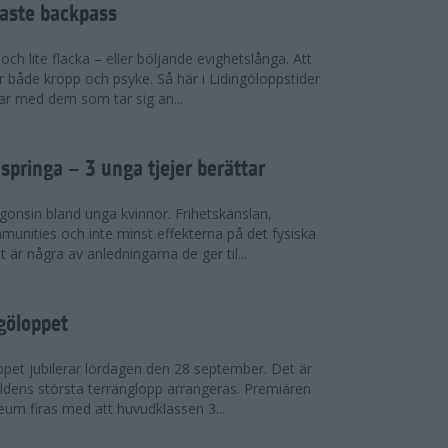
faste backpass
ch lite flacka – eller böljande evighetslånga. Att
ör både kropp och psyke. Så här i Lidingöloppstider
ar med dem som tar sig an...
 springa – 3 unga tjejer berättar
gonsin bland unga kvinnor. Frihetskänslan,
munities och inte minst effekterna på det fysiska
är några av anledningarna de ger til...
ngöloppet
ppet jubilerar lördagen den 28 september. Det är
dens största terränglopp arrangeras. Premiären
eum firas med att huvudklassen 3...