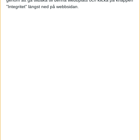
genom att gå tillbaka till denna webbplats och klicka på knappen
"Integritet" längst ned på webbsidan.
Mysjoggen för alla dina sinnen
2 sep 2024
• Löpningen
• Träning
Tjejmilen firar 40 år: En löparfest
för eliten och motionärerna
31 aug 2024
Ladda med 10 tips inför
halvmaran
31 aug 2024
Tre veckor kvar och Ramboll
Stockholm Halvmarathon är snart
fullt
18 aug 2024