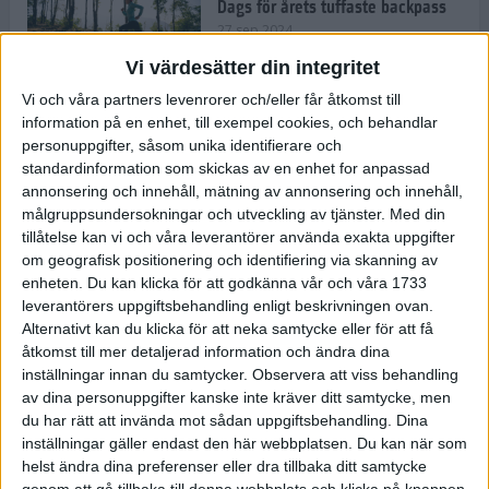
Dags för årets tuffaste backpass
27 sep 2024
Vi värdesätter din integritet
Vi och våra partners levenrorer och/eller får åtkomst till
information på en enhet, till exempel cookies, och behandlar
Det är trendigt att springa – 3
personuppgifter, såsom unika identifierare och
unga tjejer berättar
standardinformation som skickas av en enhet for anpassad
25 sep 2024
annonsering och innehåll, mätning av annonsering och innehåll,
målgruppsundersokningar och utveckling av tjänster.
Med din
tillåtelse kan vi och våra leverantörer använda exakta uppgifter
om geografisk positionering och identifiering via skanning av
Så firas 60:e Lidingöloppet
enheten. Du kan klicka för att godkänna vår och våra 1733
23 sep 2024
leverantörers uppgiftsbehandling enligt beskrivningen ovan.
Alternativt kan du klicka för att neka samtycke eller för att få
åtkomst till mer detaljerad information och ändra dina
inställningar innan du samtycker.
Observera att viss behandling
Rafflande avslutning på rekordstor
av dina personuppgifter kanske inte kräver ditt samtycke, men
halvmara i Stockholm
du har rätt att invända mot sådan uppgiftsbehandling. Dina
7 sep 2024
inställningar gäller endast den här webbplatsen. Du kan när som
helst ändra dina preferenser eller dra tillbaka ditt samtycke