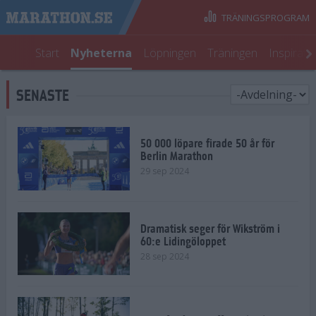
TRÄNINGSPROGRAM
Start
Nyheterna
Löpningen
Träningen
Inspirati
SENASTE
50 000 löpare firade 50 år för
Berlin Marathon
29 sep 2024
Dramatisk seger för Wikström i
60:e Lidingöloppet
28 sep 2024