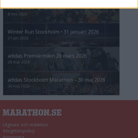
Höstrusket • 8 november
8 nov 2025
Winter Run Stockholm • 31 januari 2026
31 jan 2026
adidas Premiärmilen 28 mars 2026
28 mar 2026
adidas Stockholm Marathon – 30 maj 2026
30 maj 2026
Utgivare och redaktion
Integritetspolicy
Annonsera