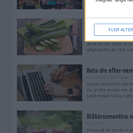
tips både till dig som sat
Enkla och goda zu
FLER ALTE
5 aug 2024
• Livet
• Recept
Zucchinitider är lyckotide
använda den både rå oc
utfyllnad för att få in mer
Bota din efter-se
30 jul 2024
• Livet
• Hälsa
Börjar semestern lida mot
Du är inte ensam om att
sand mellan tårna, saltva
Blåbärssmoothie me
17 jul 2024
Passa på att plocka ma