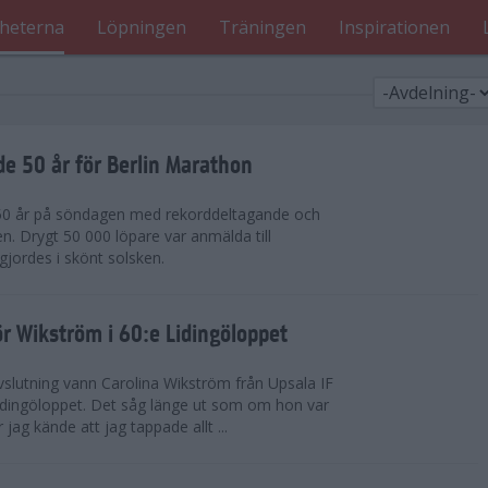
heterna
Löpningen
Träningen
Inspirationen
de 50 år för Berlin Marathon
 50 år på söndagen med rekorddeltagande och
en. Drygt 50 000 löpare var anmälda till
jordes i skönt solsken.
r Wikström i 60:e Lidingöloppet
slutning vann Carolina Wikström från Upsala IF
idingöloppet. Det såg länge ut som om hon var
jag kände att jag tappade allt ...