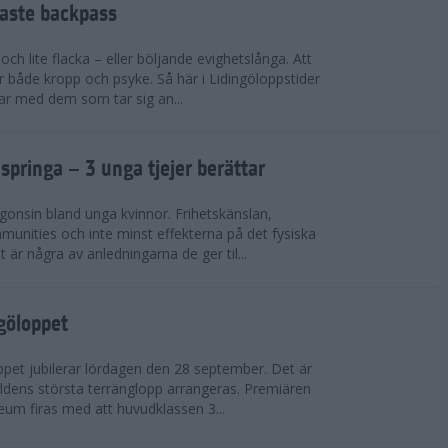
faste backpass
ch lite flacka – eller böljande evighetslånga. Att
ör både kropp och psyke. Så här i Lidingöloppstider
ar med dem som tar sig an...
 springa – 3 unga tjejer berättar
gonsin bland unga kvinnor. Frihetskänslan,
munities och inte minst effekterna på det fysiska
är några av anledningarna de ger til...
ngöloppet
ppet jubilerar lördagen den 28 september. Det är
dens största terränglopp arrangeras. Premiären
eum firas med att huvudklassen 3...