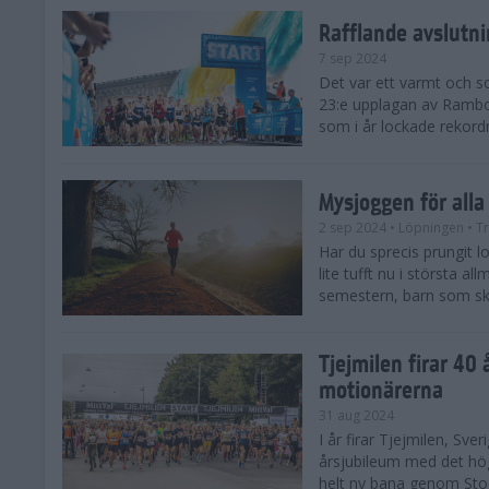
Rafflande avslutn
7 sep 2024
Det var ett varmt och 
23:e upplagan av Rambo
som i år lockade rekor
Mysjoggen för alla
2 sep 2024
• Löpningen
• T
Har du sprecis prungit lop
lite tufft nu i största a
semestern, barn som skol
Tjejmilen firar 40 
motionärerna
31 aug 2024
I år firar Tjejmilen, Sve
årsjubileum med det hö
helt ny bana genom Stoc