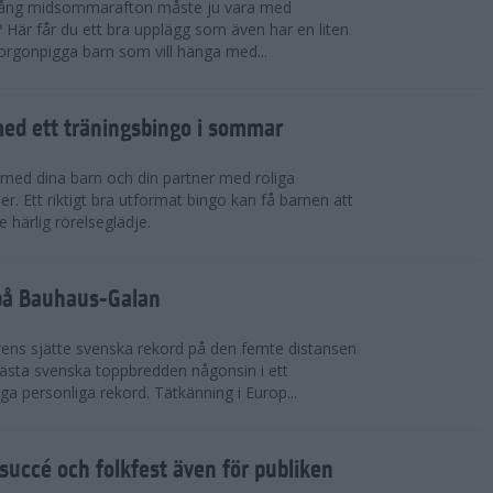
 igång midsommarafton måste ju vara med
r? Här får du ett bra upplägg som även har en liten
 morgonpigga barn som vill hänga med...
ed ett träningsbingo i sommar
med dina barn och din partner med roliga
er. Ett riktigt bra utformat bingo kan få barnen att
e härlig rörelseglädje.
 på Bauhaus-Galan
ens sjätte svenska rekord på den femte distansen
 bästa svenska toppbredden någonsin i ett
a personliga rekord. Tätkänning i Europ...
uccé och folkfest även för publiken