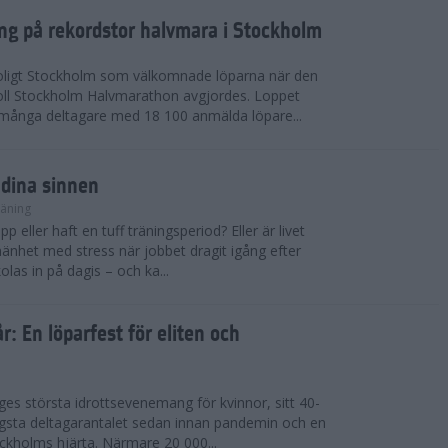
ing på rekordstor halvmara i Stockholm
soligt Stockholm som välkomnade löparna när den
ll Stockholm Halvmarathon avgjordes. Loppet
dmånga deltagare med 18 100 anmälda löpare...
 dina sinnen
räning
p eller haft en tuff träningsperiod? Eller är livet
llmänhet med stress när jobbet dragit igång efter
as in på dagis – och ka...
år: En löparfest för eliten och
riges största idrottsevenemang för kvinnor, sitt 40-
gsta deltagarantalet sedan innan pandemin och en
kholms hjärta. Närmare 20 000...