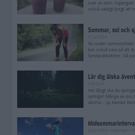
över av dem. Supergott 
också väldigt lyxigt at
Sommar, sol och s
17 jul 2024
Nu under semestertider 
kan också vara så att d
familjeaktiviteter. Då pa
Lär dig älska även
9 jul 2024
Hur långt ska du springa
springa? Många av oss h
skorna – ja, kanske flera
Midsommarinterval
20 jun 2024
• Löpningen
• T