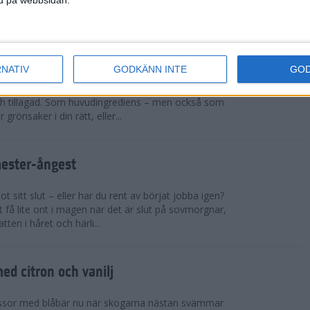
sar på ett rejält pers och t...
cchinirecept
RNATIV
GODKÄNN INTE
GO
r. Zucchinin är genial i sin allsidighet. Du kan
h tillagad. Som huvudingrediens – men också som
 grönsaker i din rätt, eller...
mester-ångest
 sitt slut – eller har du rent av börjat jobba igen?
 få lite ont i magen när det är slut på sovmorgnar,
tten i håret och härli...
d citron och vanilj
ssor med blåbär nu när skogarna nästan svämmar