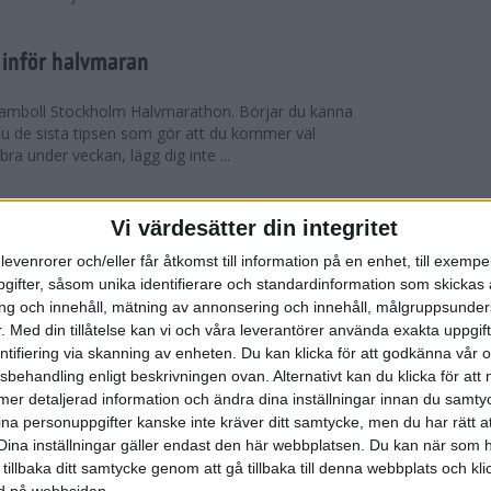
 inför halvmaran
 Ramboll Stockholm Halvmarathon. Börjar du känna
 du de sista tipsen som gör att du kommer väl
 bra under veckan, lägg dig inte ...
ch Ramboll Stockholm Halvmarathon är
Vi värdesätter din integritet
levenrorer och/eller får åtkomst till information på en enhet, till exempe
ifter, såsom unika identifierare och standardinformation som skickas 
tum. Minns du i våras hur det pratades om
g och innehåll, mätning av annonsering och innehåll, målgruppsunde
s Stockholm Marathon. Nu har även Ramboll
.
Med din tillåtelse kan vi och våra leverantörer använda exakta uppgif
prängt sitt tidigare rekord och når snart taket...
entifiering via skanning av enheten. Du kan klicka för att godkänna vår
sbehandling enligt beskrivningen ovan. Alternativt kan du klicka för att
ll mer detaljerad information och ändra dina inställningar innan du samty
t inför Tjejmilen
ina personuppgifter kanske inte kräver ditt samtycke, men du har rätt 
ävling
Dina inställningar gäller endast den här webbplatsen. Du kan när som h
 två veckor kvar till Tjejmilen? Hur lägger jag upp
 tillbaka ditt samtycke genom att gå tillbaka till denna webbplats och k
 Här ger löpcoachen Josefine Swärm sina bästa
ned på webbsidan.