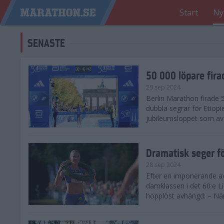
Start
Ny
SENASTE
50 000 löpare fira
29 sep 2024
Berlin Marathon firade
dubbla segrar för Etiopi
jubileumsloppet som avg
Dramatisk seger fö
28 sep 2024
Efter en imponerande av
damklassen i det 60:e L
hopplöst avhängd: – När 