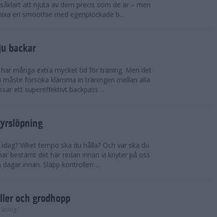
såklart att njuta av dem precis som de är – men
t mixa en smoothie med egenplockade b...
ju backar
har många extra mycket tid för träning. Men det
u måste försöka klämma in träningen mellan alla
ssar ett supereffektivt backpass ...
tyrslöpning
 idag? Vilket tempo ska du hålla? Och var ska du
ar bestämt det här redan innan vi knyter på oss
 dagar innan. Släpp kontrollen ...
ler och grodhopp
räning