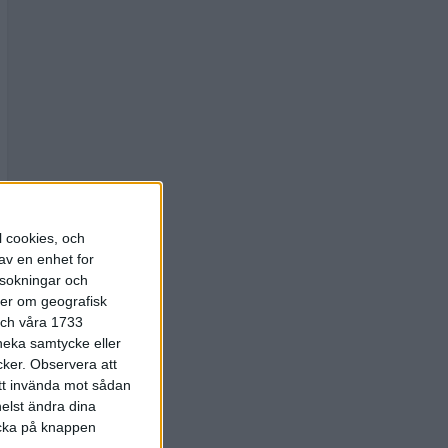
l cookies, och
av en enhet for
rsokningar och
ter om geografisk
 och våra 1733
 neka samtycke eller
cker.
Observera att
att invända mot sådan
elst ändra dina
licka på knappen