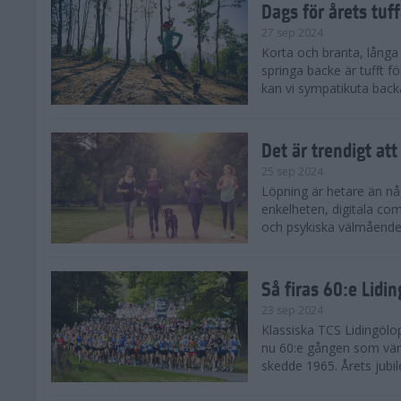
Dags för årets tuf
27 sep 2024
Korta och branta, långa o
springa backe är tufft f
kan vi sympatikuta back
Det är trendigt att
25 sep 2024
Löpning är hetare än nå
enkelheten, digitala com
och psykiska välmåendet 
Så firas 60:e Lidi
23 sep 2024
Klassiska TCS Lidingölo
nu 60:e gången som värl
skedde 1965. Årets jubil