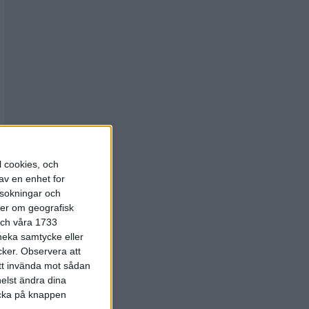
l cookies, och
av en enhet for
rsokningar och
ter om geografisk
 och våra 1733
 neka samtycke eller
cker.
Observera att
att invända mot sådan
elst ändra dina
licka på knappen