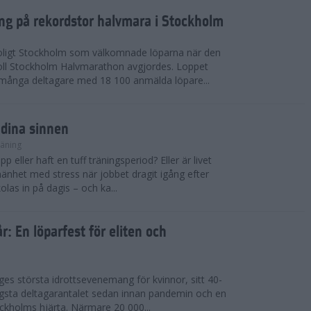
ing på rekordstor halvmara i Stockholm
soligt Stockholm som välkomnade löparna när den
ll Stockholm Halvmarathon avgjordes. Loppet
dmånga deltagare med 18 100 anmälda löpare...
 dina sinnen
räning
p eller haft en tuff träningsperiod? Eller är livet
llmänhet med stress när jobbet dragit igång efter
as in på dagis – och ka...
år: En löparfest för eliten och
riges största idrottsevenemang för kvinnor, sitt 40-
gsta deltagarantalet sedan innan pandemin och en
kholms hjärta. Närmare 20 000...