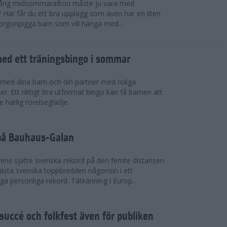
 igång midsommarafton måste ju vara med
r? Här får du ett bra upplägg som även har en liten
 morgonpigga barn som vill hänga med...
ed ett träningsbingo i sommar
med dina barn och din partner med roliga
er. Ett riktigt bra utformat bingo kan få barnen att
e härlig rörelseglädje.
 på Bauhaus-Galan
ens sjätte svenska rekord på den femte distansen
 bästa svenska toppbredden någonsin i ett
a personliga rekord. Tätkänning i Europ...
uccé och folkfest även för publiken