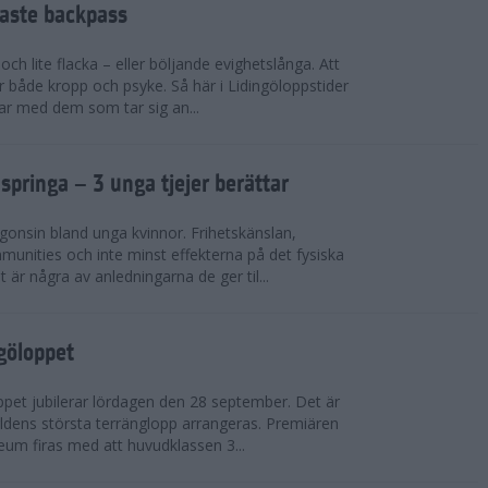
faste backpass
ch lite flacka – eller böljande evighetslånga. Att
ör både kropp och psyke. Så här i Lidingöloppstider
ar med dem som tar sig an...
 springa – 3 unga tjejer berättar
gonsin bland unga kvinnor. Frihetskänslan,
munities och inte minst effekterna på det fysiska
är några av anledningarna de ger til...
ngöloppet
ppet jubilerar lördagen den 28 september. Det är
dens största terränglopp arrangeras. Premiären
eum firas med att huvudklassen 3...