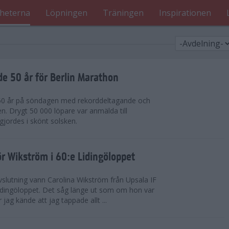
heterna
Löpningen
Träningen
Inspirationen
de 50 år för Berlin Marathon
 50 år på söndagen med rekorddeltagande och
en. Drygt 50 000 löpare var anmälda till
jordes i skönt solsken.
r Wikström i 60:e Lidingöloppet
slutning vann Carolina Wikström från Upsala IF
idingöloppet. Det såg länge ut som om hon var
jag kände att jag tappade allt ...