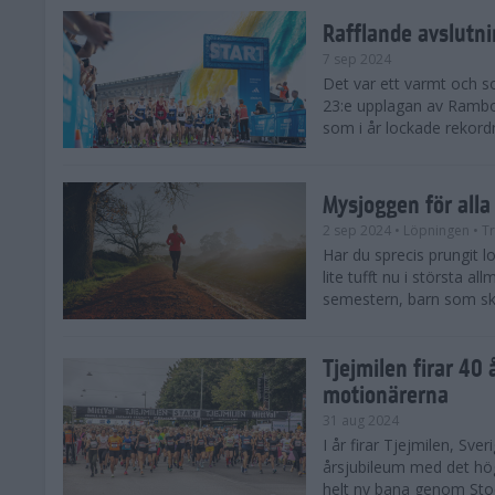
Rafflande avslutn
7 sep 2024
Det var ett varmt och 
23:e upplagan av Rambo
som i år lockade rekor
Mysjoggen för alla
2 sep 2024
• Löpningen
• T
Har du sprecis prungit lop
lite tufft nu i största a
semestern, barn som skol
Tjejmilen firar 40 
motionärerna
31 aug 2024
I år firar Tjejmilen, Sve
årsjubileum med det hö
helt ny bana genom Stoc