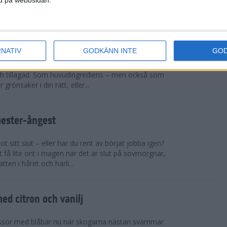
sar på ett rejält pers och t...
cchinirecept
RNATIV
GODKÄNN INTE
GO
r. Zucchinin är genial i sin allsidighet. Du kan
h tillagad. Som huvudingrediens – men också som
 grönsaker i din rätt, eller...
mester-ångest
 sitt slut – eller har du rent av börjat jobba igen?
 få lite ont i magen när det är slut på sovmorgnar,
tten i håret och härli...
d citron och vanilj
ssor med blåbär nu när skogarna nästan svämmar