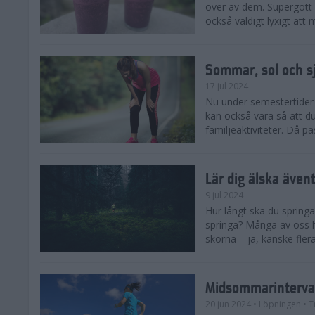
över av dem. Supergott 
också väldigt lyxigt at
Sommar, sol och s
17 jul 2024
Nu under semestertider 
kan också vara så att d
familjeaktiviteter. Då pa
Lär dig älska även
9 jul 2024
Hur långt ska du springa
springa? Många av oss h
skorna – ja, kanske flera
Midsommarinterval
20 jun 2024
• Löpningen
• T