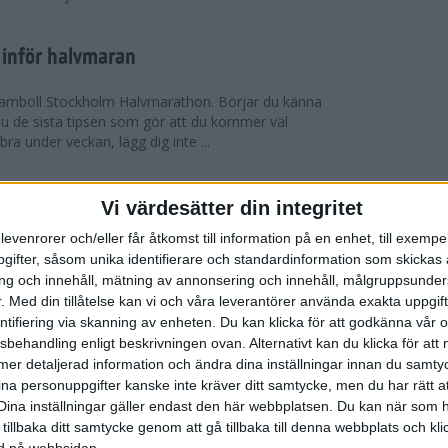
 inför halvmaran
 Ramboll Stockholm Halvmarathon. Börjar du känna
 du de sista tipsen som gör att du kommer väl
 bra under veckan, lägg dig inte ...
ch Ramboll Stockholm Halvmarathon är
Vi värdesätter din integritet
levenrorer och/eller får åtkomst till information på en enhet, till exempe
ifter, såsom unika identifierare och standardinformation som skickas 
tum. Minns du i våras hur det pratades om
g och innehåll, mätning av annonsering och innehåll, målgruppsunde
s Stockholm Marathon. Nu har även Ramboll
.
Med din tillåtelse kan vi och våra leverantörer använda exakta uppgif
prängt sitt tidigare rekord och når snart taket...
entifiering via skanning av enheten. Du kan klicka för att godkänna vår
sbehandling enligt beskrivningen ovan. Alternativt kan du klicka för att
ll mer detaljerad information och ändra dina inställningar innan du samty
t inför Tjejmilen
ina personuppgifter kanske inte kräver ditt samtycke, men du har rätt 
ävling
Dina inställningar gäller endast den här webbplatsen. Du kan när som h
 två veckor kvar till Tjejmilen? Hur lägger jag upp
 tillbaka ditt samtycke genom att gå tillbaka till denna webbplats och k
 Här ger löpcoachen Josefine Swärm sina bästa
ned på webbsidan.