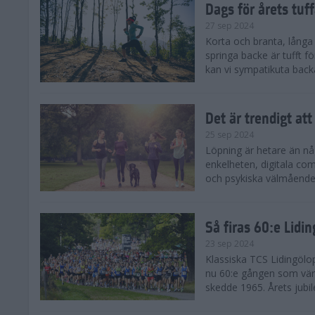
Dags för årets tuf
27 sep 2024
Korta och branta, långa o
springa backe är tufft f
kan vi sympatikuta back
Det är trendigt att
25 sep 2024
Löpning är hetare än nå
enkelheten, digitala com
och psykiska välmåendet 
Så firas 60:e Lidi
23 sep 2024
Klassiska TCS Lidingölo
nu 60:e gången som värl
skedde 1965. Årets jubil