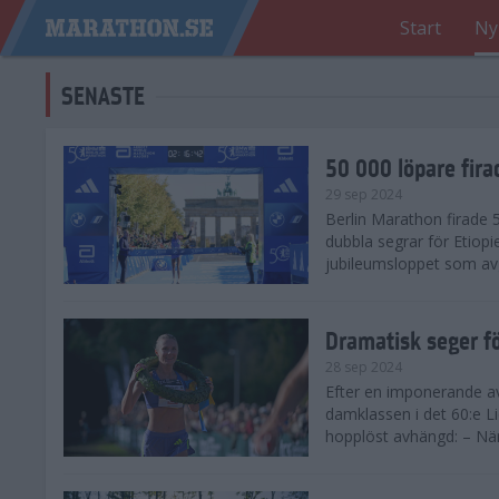
Start
Ny
SENASTE
50 000 löpare fira
29 sep 2024
Berlin Marathon firade
dubbla segrar för Etiopi
jubileumsloppet som avg
Dramatisk seger fö
28 sep 2024
Efter en imponerande av
damklassen i det 60:e L
hopplöst avhängd: – När 