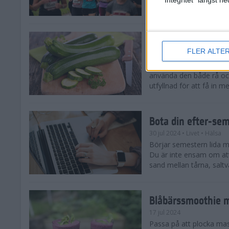
tips både till dig som sat
Enkla och goda zu
FLER ALTE
5 aug 2024
• Livet
• Recept
Zucchinitider är lyckotide
använda den både rå oc
utfyllnad för att få in mer
Bota din efter-se
30 jul 2024
• Livet
• Hälsa
Börjar semestern lida mot
Du är inte ensam om att
sand mellan tårna, saltva
Blåbärssmoothie me
17 jul 2024
Passa på att plocka ma