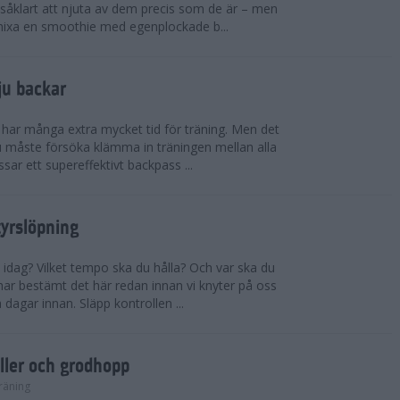
såklart att njuta av dem precis som de är – men
t mixa en smoothie med egenplockade b...
ju backar
har många extra mycket tid för träning. Men det
u måste försöka klämma in träningen mellan alla
ssar ett supereffektivt backpass ...
tyrslöpning
 idag? Vilket tempo ska du hålla? Och var ska du
ar bestämt det här redan innan vi knyter på oss
 dagar innan. Släpp kontrollen ...
ler och grodhopp
räning