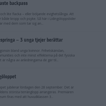
faste backpass
ch lite flacka – eller böljande evighetslånga. Att
ör både kropp och psyke. Så här i Lidingöloppstider
ar med dem som tar sig an...
 springa – 3 unga tjejer berättar
gonsin bland unga kvinnor. Frihetskänslan,
munities och inte minst effekterna på det fysiska
är några av anledningarna de ger til...
ngöloppet
ppet jubilerar lördagen den 28 september. Det är
dens största terränglopp arrangeras. Premiären
eum firas med att huvudklassen 3...