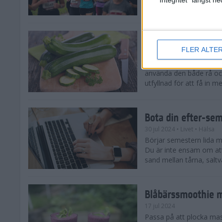
tips både till dig som sat
Enkla och goda zu
FLER ALTE
5 aug 2024
• Livet
• Recept
Zucchinitider är lyckotide
använda den både rå oc
utfyllnad för att få in mer
Bota din efter-se
30 jul 2024
• Livet
• Hälsa
Börjar semestern lida mot
Du är inte ensam om att
sand mellan tårna, saltva
Blåbärssmoothie me
17 jul 2024
Passa på att plocka ma