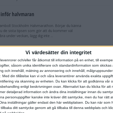
 inför halvmaran
 Ramboll Stockholm Halvmarathon. Börjar du känna
 du de sista tipsen som gör att du kommer väl
 bra under veckan, lägg dig inte ...
ch Ramboll Stockholm Halvmarathon är
Vi värdesätter din integritet
levenrorer och/eller får åtkomst till information på en enhet, till exempe
ifter, såsom unika identifierare och standardinformation som skickas 
tum. Minns du i våras hur det pratades om
g och innehåll, mätning av annonsering och innehåll, målgruppsunde
s Stockholm Marathon. Nu har även Ramboll
.
Med din tillåtelse kan vi och våra leverantörer använda exakta uppgif
prängt sitt tidigare rekord och når snart taket...
entifiering via skanning av enheten. Du kan klicka för att godkänna vår
sbehandling enligt beskrivningen ovan. Alternativt kan du klicka för att
ll mer detaljerad information och ändra dina inställningar innan du samty
t inför Tjejmilen
ina personuppgifter kanske inte kräver ditt samtycke, men du har rätt 
ävling
Dina inställningar gäller endast den här webbplatsen. Du kan när som h
 två veckor kvar till Tjejmilen? Hur lägger jag upp
 tillbaka ditt samtycke genom att gå tillbaka till denna webbplats och k
 Här ger löpcoachen Josefine Swärm sina bästa
ned på webbsidan.