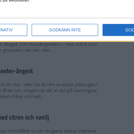
sar på ett rejält pers och t...
cchinirecept
RNATIV
GODKÄNN INTE
GO
r. Zucchinin är genial i sin allsidighet. Du kan
h tillagad. Som huvudingrediens – men också som
 grönsaker i din rätt, eller...
mester-ångest
 sitt slut – eller har du rent av börjat jobba igen?
 få lite ont i magen när det är slut på sovmorgnar,
tten i håret och härli...
d citron och vanilj
ssor med blåbär nu när skogarna nästan svämmar