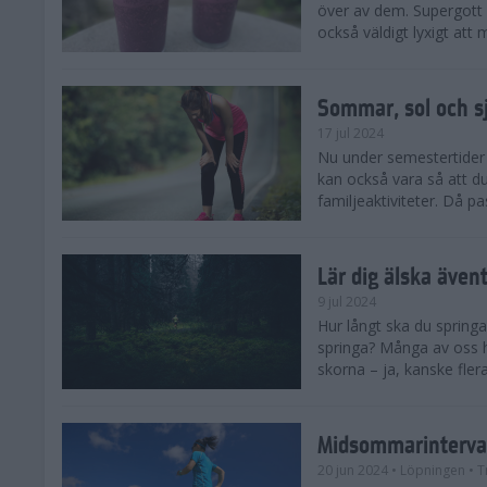
över av dem. Supergott 
också väldigt lyxigt at
Sommar, sol och s
17 jul 2024
Nu under semestertider 
kan också vara så att d
familjeaktiviteter. Då pa
Lär dig älska även
9 jul 2024
Hur långt ska du springa
springa? Många av oss h
skorna – ja, kanske flera
Midsommarinterval
20 jun 2024
• Löpningen
• T