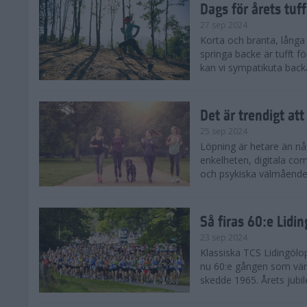
Dags för årets tuf
27 sep 2024
Korta och branta, långa o
springa backe är tufft f
kan vi sympatikuta back
Det är trendigt att
25 sep 2024
Löpning är hetare än nå
enkelheten, digitala com
och psykiska välmåendet 
Så firas 60:e Lidi
23 sep 2024
Klassiska TCS Lidingölo
nu 60:e gången som värl
skedde 1965. Årets jubil