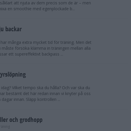
såklart att njuta av dem precis som de är – men
t mixa en smoothie med egenplockade b...
ju backar
har många extra mycket tid för träning. Men det
u måste försöka klämma in träningen mellan alla
ssar ett supereffektivt backpass ...
tyrslöpning
 idag? Vilket tempo ska du hålla? Och var ska du
ar bestämt det här redan innan vi knyter på oss
 dagar innan. Släpp kontrollen ...
ler och grodhopp
räning