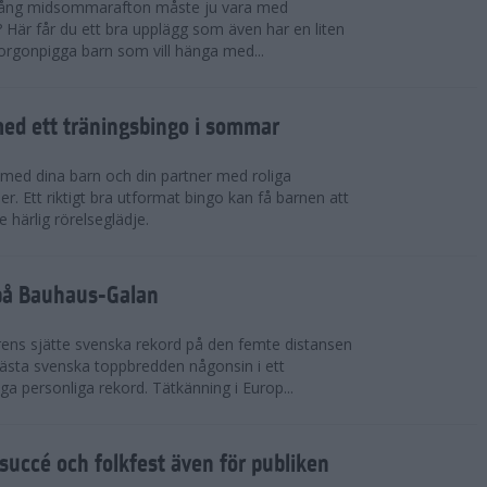
 igång midsommarafton måste ju vara med
r? Här får du ett bra upplägg som även har en liten
 morgonpigga barn som vill hänga med...
ed ett träningsbingo i sommar
med dina barn och din partner med roliga
er. Ett riktigt bra utformat bingo kan få barnen att
e härlig rörelseglädje.
 på Bauhaus-Galan
ens sjätte svenska rekord på den femte distansen
 bästa svenska toppbredden någonsin i ett
a personliga rekord. Tätkänning i Europ...
uccé och folkfest även för publiken