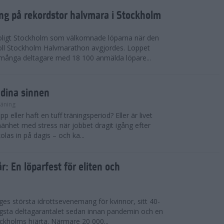
ing på rekordstor halvmara i Stockholm
soligt Stockholm som välkomnade löparna när den
ll Stockholm Halvmarathon avgjordes. Loppet
dmånga deltagare med 18 100 anmälda löpare...
 dina sinnen
räning
p eller haft en tuff träningsperiod? Eller är livet
llmänhet med stress när jobbet dragit igång efter
as in på dagis – och ka...
år: En löparfest för eliten och
riges största idrottsevenemang för kvinnor, sitt 40-
gsta deltagarantalet sedan innan pandemin och en
kholms hjärta. Närmare 20 000...