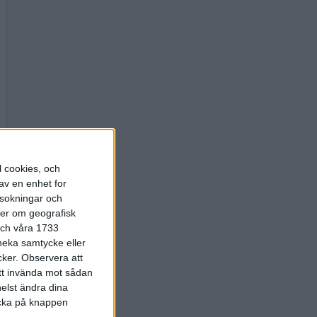
l cookies, och
av en enhet for
rsokningar och
ter om geografisk
 och våra 1733
 neka samtycke eller
cker.
Observera att
att invända mot sådan
elst ändra dina
licka på knappen