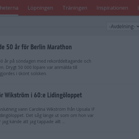
heterna
Löpningen
Träningen
Inspirationen
de 50 år för Berlin Marathon
 50 år på söndagen med rekorddeltagande och
en. Drygt 50 000 löpare var anmälda till
jordes i skönt solsken.
r Wikström i 60:e Lidingöloppet
slutning vann Carolina Wikström från Upsala IF
idingöloppet. Det såg länge ut som om hon var
jag kände att jag tappade allt ...