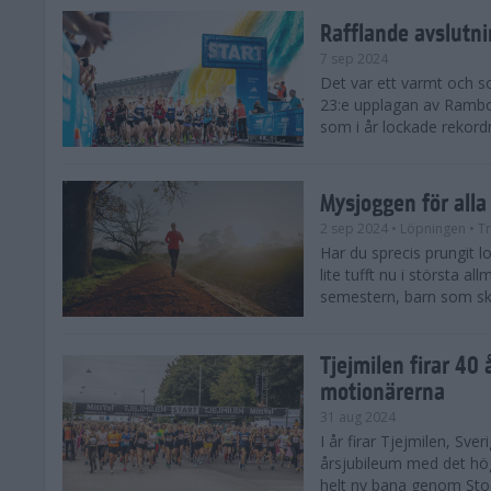
Rafflande avslutn
7 sep 2024
Det var ett varmt och 
23:e upplagan av Rambo
som i år lockade rekor
Mysjoggen för alla
2 sep 2024
• Löpningen
• T
Har du sprecis prungit lop
lite tufft nu i största a
semestern, barn som skol
Tjejmilen firar 40 
motionärerna
31 aug 2024
I år firar Tjejmilen, Sve
årsjubileum med det hö
helt ny bana genom Stoc