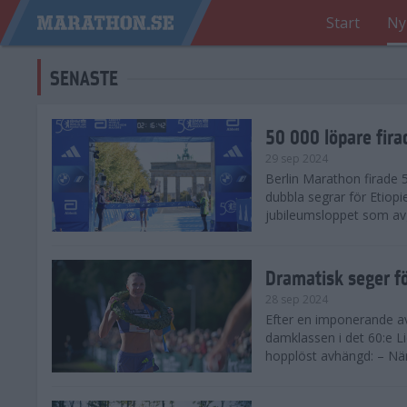
Start
Ny
SENASTE
50 000 löpare fira
29 sep 2024
Berlin Marathon firade
dubbla segrar för Etiopi
jubileumsloppet som avg
Dramatisk seger fö
28 sep 2024
Efter en imponerande av
damklassen i det 60:e L
hopplöst avhängd: – När 