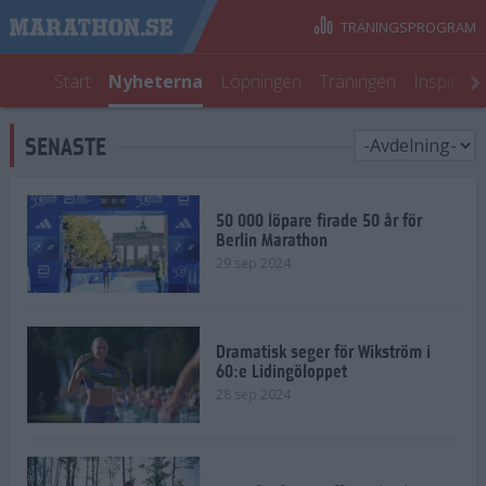
TRÄNINGSPROGRAM
Start
Nyheterna
Löpningen
Träningen
Inspirati
SENASTE
50 000 löpare firade 50 år för
Berlin Marathon
29 sep 2024
Dramatisk seger för Wikström i
60:e Lidingöloppet
28 sep 2024