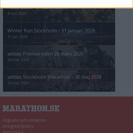
Höstrusket • 8 november
8 nov 2025
Winter Run Stockholm • 31 januari 2026
31 jan 2026
adidas Premiärmilen 28 mars 2026
28 mar 2026
adidas Stockholm Marathon – 30 maj 2026
30 maj 2026
Utgivare och redaktion
Integritetspolicy
Annonsera