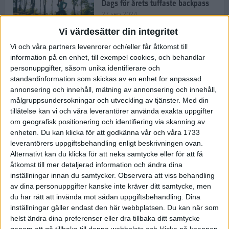
Dags för årets tuffaste backpass
27 sep 2024
Vi värdesätter din integritet
Vi och våra partners levenrorer och/eller får åtkomst till
information på en enhet, till exempel cookies, och behandlar
Det är trendigt att springa – 3
personuppgifter, såsom unika identifierare och
unga tjejer berättar
standardinformation som skickas av en enhet for anpassad
25 sep 2024
annonsering och innehåll, mätning av annonsering och innehåll,
målgruppsundersokningar och utveckling av tjänster.
Med din
tillåtelse kan vi och våra leverantörer använda exakta uppgifter
om geografisk positionering och identifiering via skanning av
Så firas 60:e Lidingöloppet
enheten. Du kan klicka för att godkänna vår och våra 1733
23 sep 2024
leverantörers uppgiftsbehandling enligt beskrivningen ovan.
Alternativt kan du klicka för att neka samtycke eller för att få
åtkomst till mer detaljerad information och ändra dina
inställningar innan du samtycker.
Observera att viss behandling
Rafflande avslutning på rekordstor
av dina personuppgifter kanske inte kräver ditt samtycke, men
halvmara i Stockholm
du har rätt att invända mot sådan uppgiftsbehandling. Dina
7 sep 2024
inställningar gäller endast den här webbplatsen. Du kan när som
helst ändra dina preferenser eller dra tillbaka ditt samtycke