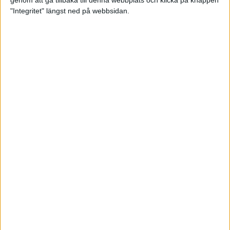
genom att gå tillbaka till denna webbplats och klicka på knappen
"Integritet" längst ned på webbsidan.
Mysjoggen för alla dina sinnen
2 sep 2024
• Löpningen
• Träning
Tjejmilen firar 40 år: En löparfest
för eliten och motionärerna
31 aug 2024
Ladda med 10 tips inför
halvmaran
31 aug 2024
Tre veckor kvar och Ramboll
Stockholm Halvmarathon är snart
fullt
18 aug 2024