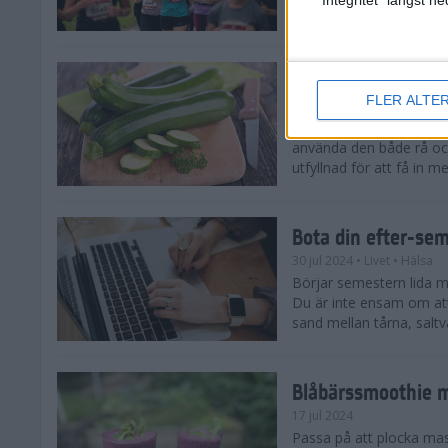
tips både till dig som sat
Enkla och goda zu
FLER ALTE
5 aug 2024
• Livet
• Recept
Zucchinitider är lyckotide
använda den både rå oc
utfyllnad för att få in mer
Bota din efter-se
30 jul 2024
• Livet
• Hälsa
Börjar semestern lida mot
Du är inte ensam om att
sand mellan tårna, saltva
Blåbärssmoothie me
17 jul 2024
Passa på att plocka ma