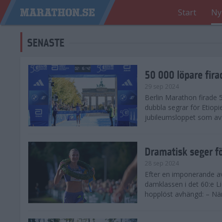
Start
Ny
SENASTE
50 000 löpare fira
29 sep 2024
Berlin Marathon firade
dubbla segrar för Etiopi
jubileumsloppet som avg
Dramatisk seger fö
28 sep 2024
Efter en imponerande av
damklassen i det 60:e L
hopplöst avhängd: – När 