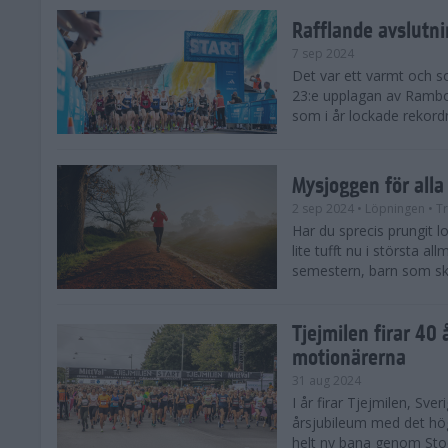
Rafflande avslutn
7 sep 2024
Det var ett varmt och 
23:e upplagan av Rambo
som i år lockade rekor
Mysjoggen för alla
2 sep 2024
• Löpningen
• T
Har du sprecis prungit lop
lite tufft nu i största a
semestern, barn som skol
Tjejmilen firar 40 
motionärerna
31 aug 2024
I år firar Tjejmilen, Sve
årsjubileum med det hö
helt ny bana genom Stoc