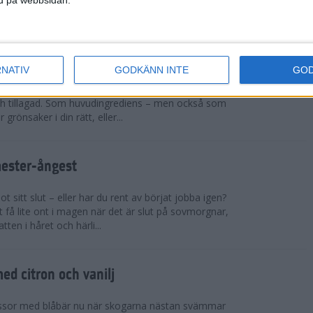
sar på ett rejält pers och t...
cchinirecept
RNATIV
GODKÄNN INTE
GO
r. Zucchinin är genial i sin allsidighet. Du kan
h tillagad. Som huvudingrediens – men också som
 grönsaker i din rätt, eller...
mester-ångest
 sitt slut – eller har du rent av börjat jobba igen?
 få lite ont i magen när det är slut på sovmorgnar,
tten i håret och härli...
d citron och vanilj
ssor med blåbär nu när skogarna nästan svämmar