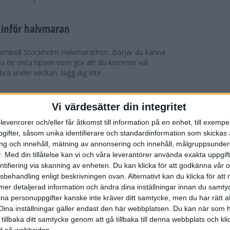
 inför halvmaran
 Ramboll Stockholm Halvmarathon. Börjar du känna
 du de sista tipsen som gör att du kommer väl
 bra under veckan, lägg dig inte ...
ch Ramboll Stockholm Halvmarathon är
Vi värdesätter din integritet
levenrorer och/eller får åtkomst till information på en enhet, till exempe
ifter, såsom unika identifierare och standardinformation som skickas 
tum. Minns du i våras hur det pratades om
g och innehåll, mätning av annonsering och innehåll, målgruppsunde
s Stockholm Marathon. Nu har även Ramboll
.
Med din tillåtelse kan vi och våra leverantörer använda exakta uppgif
prängt sitt tidigare rekord och når snart taket...
entifiering via skanning av enheten. Du kan klicka för att godkänna vår
sbehandling enligt beskrivningen ovan. Alternativt kan du klicka för att
ll mer detaljerad information och ändra dina inställningar innan du samty
t inför Tjejmilen
ina personuppgifter kanske inte kräver ditt samtycke, men du har rätt 
ävling
Dina inställningar gäller endast den här webbplatsen. Du kan när som h
 två veckor kvar till Tjejmilen? Hur lägger jag upp
 tillbaka ditt samtycke genom att gå tillbaka till denna webbplats och k
 Här ger löpcoachen Josefine Swärm sina bästa
ned på webbsidan.