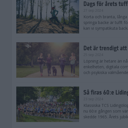
Dags för årets tuf
27 sep 2024
Korta och branta, långa o
springa backe är tufft f
kan vi sympatikuta back
Det är trendigt att
25 sep 2024
Löpning är hetare än nå
enkelheten, digitala com
och psykiska välmåendet 
Så firas 60:e Lidi
23 sep 2024
Klassiska TCS Lidingölo
nu 60:e gången som värl
skedde 1965. Årets jubil