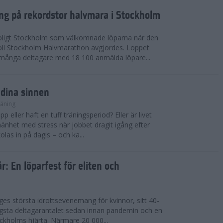
ing på rekordstor halvmara i Stockholm
soligt Stockholm som välkomnade löparna när den
ll Stockholm Halvmarathon avgjordes. Loppet
dmånga deltagare med 18 100 anmälda löpare...
 dina sinnen
räning
p eller haft en tuff träningsperiod? Eller är livet
llmänhet med stress när jobbet dragit igång efter
as in på dagis – och ka...
år: En löparfest för eliten och
riges största idrottsevenemang för kvinnor, sitt 40-
gsta deltagarantalet sedan innan pandemin och en
kholms hjärta. Närmare 20 000...