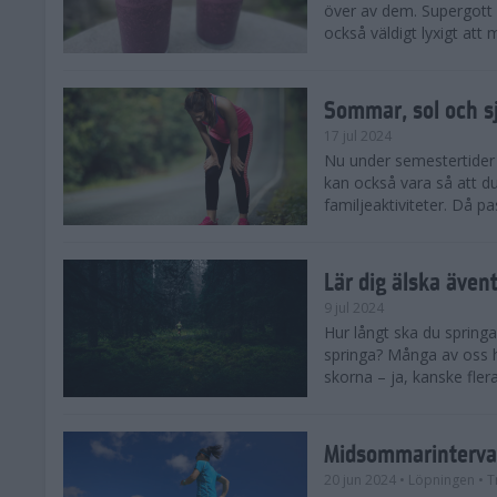
över av dem. Supergott 
också väldigt lyxigt at
Sommar, sol och s
17 jul 2024
Nu under semestertider 
kan också vara så att d
familjeaktiviteter. Då pa
Lär dig älska även
9 jul 2024
Hur långt ska du springa
springa? Många av oss h
skorna – ja, kanske flera
Midsommarinterval
20 jun 2024
• Löpningen
• T