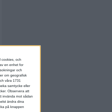
l cookies, och
av en enhet for
rsokningar och
ter om geografisk
 och våra 1731
 neka samtycke eller
cker.
Observera att
att invända mot sådan
elst ändra dina
licka på knappen