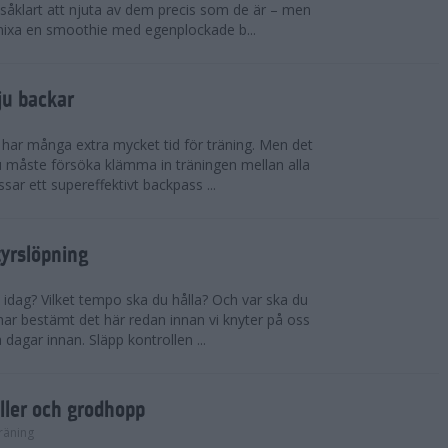
såklart att njuta av dem precis som de är – men
t mixa en smoothie med egenplockade b...
ju backar
har många extra mycket tid för träning. Men det
u måste försöka klämma in träningen mellan alla
ssar ett supereffektivt backpass ...
tyrslöpning
 idag? Vilket tempo ska du hålla? Och var ska du
ar bestämt det här redan innan vi knyter på oss
 dagar innan. Släpp kontrollen ...
ler och grodhopp
räning