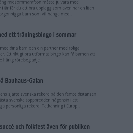
 igång midsommarafton måste ju vara med
r? Här får du ett bra upplägg som även har en liten
 morgonpigga barn som vill hänga med...
ed ett träningsbingo i sommar
med dina barn och din partner med roliga
er. Ett riktigt bra utformat bingo kan få barnen att
e härlig rörelseglädje.
 på Bauhaus-Galan
ens sjätte svenska rekord på den femte distansen
 bästa svenska toppbredden någonsin i ett
a personliga rekord. Tätkänning i Europ...
uccé och folkfest även för publiken