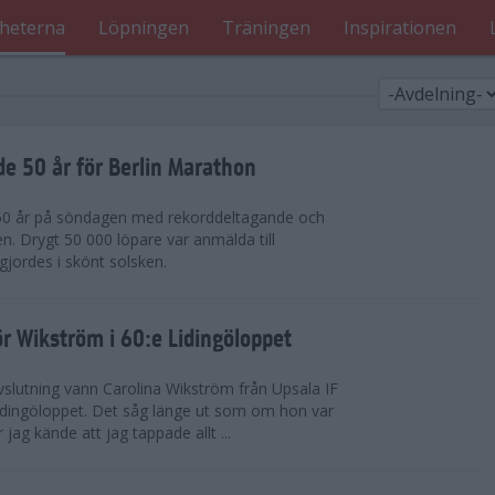
heterna
Löpningen
Träningen
Inspirationen
de 50 år för Berlin Marathon
 50 år på söndagen med rekorddeltagande och
en. Drygt 50 000 löpare var anmälda till
jordes i skönt solsken.
r Wikström i 60:e Lidingöloppet
slutning vann Carolina Wikström från Upsala IF
idingöloppet. Det såg länge ut som om hon var
jag kände att jag tappade allt ...