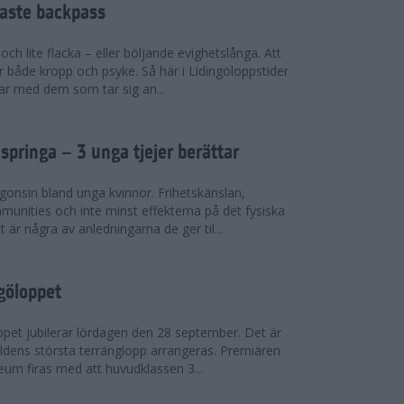
faste backpass
ch lite flacka – eller böljande evighetslånga. Att
ör både kropp och psyke. Så här i Lidingöloppstider
ar med dem som tar sig an...
 springa – 3 unga tjejer berättar
gonsin bland unga kvinnor. Frihetskänslan,
munities och inte minst effekterna på det fysiska
är några av anledningarna de ger til...
ngöloppet
ppet jubilerar lördagen den 28 september. Det är
dens största terränglopp arrangeras. Premiären
eum firas med att huvudklassen 3...