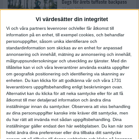
Dags för årets tuffaste backpass
27 sep 2024
Vi värdesätter din integritet
Vi och våra partners levenrorer och/eller får åtkomst till
information på en enhet, till exempel cookies, och behandlar
Det är trendigt att springa – 3
personuppgifter, såsom unika identifierare och
unga tjejer berättar
standardinformation som skickas av en enhet for anpassad
25 sep 2024
annonsering och innehåll, mätning av annonsering och innehåll,
målgruppsundersokningar och utveckling av tjänster.
Med din
tillåtelse kan vi och våra leverantörer använda exakta uppgifter
om geografisk positionering och identifiering via skanning av
Så firas 60:e Lidingöloppet
enheten. Du kan klicka för att godkänna vår och våra 1731
23 sep 2024
leverantörers uppgiftsbehandling enligt beskrivningen ovan.
Alternativt kan du klicka för att neka samtycke eller för att få
åtkomst till mer detaljerad information och ändra dina
inställningar innan du samtycker.
Observera att viss behandling
Rafflande avslutning på rekordstor
av dina personuppgifter kanske inte kräver ditt samtycke, men
halvmara i Stockholm
du har rätt att invända mot sådan uppgiftsbehandling. Dina
7 sep 2024
inställningar gäller endast den här webbplatsen. Du kan när som
helst ändra dina preferenser eller dra tillbaka ditt samtycke