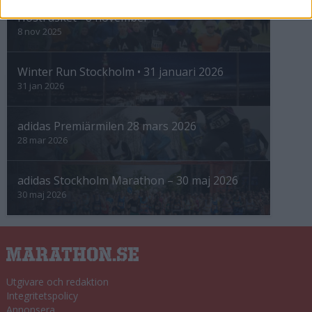
Höstrusket • 8 november
8 nov 2025
Winter Run Stockholm • 31 januari 2026
31 jan 2026
adidas Premiärmilen 28 mars 2026
28 mar 2026
adidas Stockholm Marathon – 30 maj 2026
30 maj 2026
Utgivare och redaktion
Integritetspolicy
Annonsera