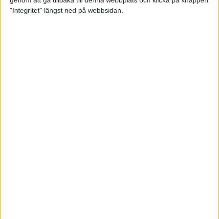
genom att gå tillbaka till denna webbplats och klicka på knappen
"Integritet" längst ned på webbsidan.
Mysjoggen för alla dina sinnen
2 sep 2024
• Löpningen
• Träning
Tjejmilen firar 40 år: En löparfest
för eliten och motionärerna
31 aug 2024
Ladda med 10 tips inför
halvmaran
31 aug 2024
Tre veckor kvar och Ramboll
Stockholm Halvmarathon är snart
fullt
18 aug 2024