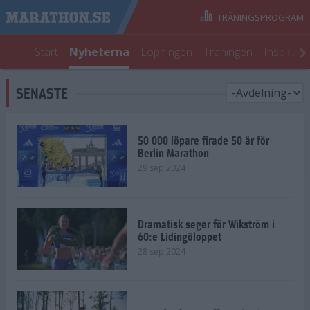
TRÄNINGSPROGRAM
Start
Nyheterna
Löpningen
Träningen
Inspirati
SENASTE
50 000 löpare firade 50 år för
Berlin Marathon
29 sep 2024
Dramatisk seger för Wikström i
60:e Lidingöloppet
28 sep 2024