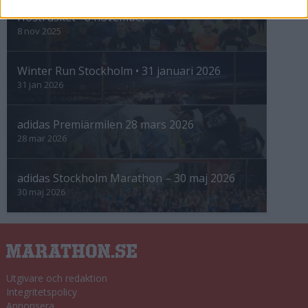
Höstrusket • 8 november
8 nov 2025
Winter Run Stockholm • 31 januari 2026
31 jan 2026
adidas Premiärmilen 28 mars 2026
28 mar 2026
adidas Stockholm Marathon – 30 maj 2026
30 maj 2026
Utgivare och redaktion
Integritetspolicy
Annonsera