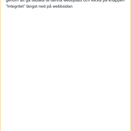
genom att gå tillbaka till denna webbplats och klicka på knappen
"Integritet" längst ned på webbsidan.
Mysjoggen för alla dina sinnen
2 sep 2024
• Löpningen
• Träning
Tjejmilen firar 40 år: En löparfest
för eliten och motionärerna
31 aug 2024
Ladda med 10 tips inför
halvmaran
31 aug 2024
Tre veckor kvar och Ramboll
Stockholm Halvmarathon är snart
fullt
18 aug 2024