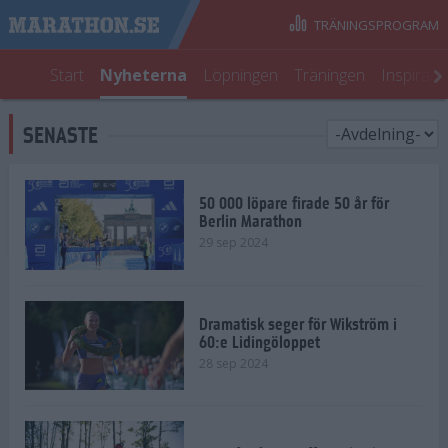
TRÄNINGSPROGRAM
Start
Nyheterna
Löpningen
Träningen
Inspirati
SENASTE
50 000 löpare firade 50 år för
Berlin Marathon
29 sep 2024
Dramatisk seger för Wikström i
60:e Lidingöloppet
28 sep 2024