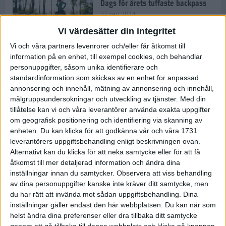
Dags för årets tuffaste backpass
27 sep 2024
Vi värdesätter din integritet
Vi och våra partners levenrorer och/eller får åtkomst till
information på en enhet, till exempel cookies, och behandlar
Det är trendigt att springa – 3
personuppgifter, såsom unika identifierare och
unga tjejer berättar
standardinformation som skickas av en enhet for anpassad
25 sep 2024
annonsering och innehåll, mätning av annonsering och innehåll,
målgruppsundersokningar och utveckling av tjänster.
Med din
tillåtelse kan vi och våra leverantörer använda exakta uppgifter
om geografisk positionering och identifiering via skanning av
Så firas 60:e Lidingöloppet
enheten. Du kan klicka för att godkänna vår och våra 1731
23 sep 2024
leverantörers uppgiftsbehandling enligt beskrivningen ovan.
Alternativt kan du klicka för att neka samtycke eller för att få
åtkomst till mer detaljerad information och ändra dina
inställningar innan du samtycker.
Observera att viss behandling
Rafflande avslutning på rekordstor
av dina personuppgifter kanske inte kräver ditt samtycke, men
halvmara i Stockholm
du har rätt att invända mot sådan uppgiftsbehandling. Dina
7 sep 2024
inställningar gäller endast den här webbplatsen. Du kan när som
helst ändra dina preferenser eller dra tillbaka ditt samtycke