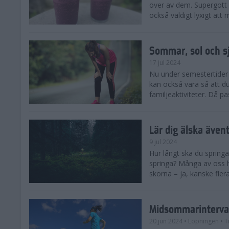
över av dem. Supergott 
också väldigt lyxigt at
Sommar, sol och s
17 jul 2024
Nu under semestertider 
kan också vara så att d
familjeaktiviteter. Då pa
Lär dig älska även
9 jul 2024
Hur långt ska du springa
springa? Många av oss h
skorna – ja, kanske flera
Midsommarinterval
20 jun 2024
• Löpningen
• T