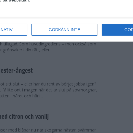
sar på ett rejält pers och t...
cchinirecept
RNATIV
GODKÄNN INTE
GO
r. Zucchinin är genial i sin allsidighet. Du kan
h tillagad. Som huvudingrediens – men också som
 grönsaker i din rätt, eller...
mester-ångest
 sitt slut – eller har du rent av börjat jobba igen?
 få lite ont i magen när det är slut på sovmorgnar,
tten i håret och härli...
d citron och vanilj
ssor med blåbär nu när skogarna nästan svämmar