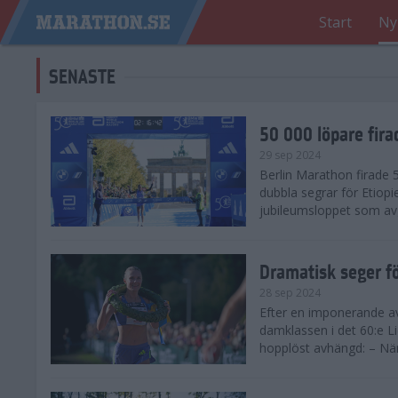
Start
Ny
SENASTE
50 000 löpare fira
29 sep 2024
Berlin Marathon firade
dubbla segrar för Etiopi
jubileumsloppet som avg
Dramatisk seger fö
28 sep 2024
Efter en imponerande av
damklassen i det 60:e L
hopplöst avhängd: – När 