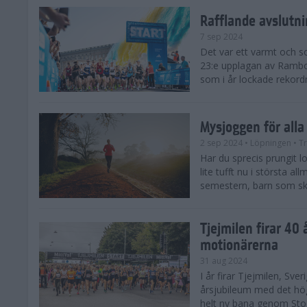
Rafflande avslutn
7 sep 2024
Det var ett varmt och 
23:e upplagan av Rambo
som i år lockade rekor
Mysjoggen för alla
2 sep 2024
• Löpningen
• T
Har du sprecis prungit lop
lite tufft nu i största a
semestern, barn som skol
Tjejmilen firar 40 
motionärerna
31 aug 2024
I år firar Tjejmilen, Sve
årsjubileum med det hö
helt ny bana genom Stoc