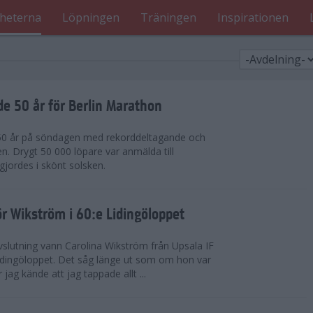
heterna
Löpningen
Träningen
Inspirationen
de 50 år för Berlin Marathon
 50 år på söndagen med rekorddeltagande och
en. Drygt 50 000 löpare var anmälda till
jordes i skönt solsken.
r Wikström i 60:e Lidingöloppet
slutning vann Carolina Wikström från Upsala IF
idingöloppet. Det såg länge ut som om hon var
jag kände att jag tappade allt ...