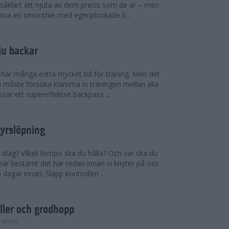
såklart att njuta av dem precis som de är – men
t mixa en smoothie med egenplockade b...
ju backar
har många extra mycket tid för träning. Men det
u måste försöka klämma in träningen mellan alla
ssar ett supereffektivt backpass ...
tyrslöpning
 idag? Vilket tempo ska du hålla? Och var ska du
ar bestämt det här redan innan vi knyter på oss
 dagar innan. Släpp kontrollen ...
ler och grodhopp
räning