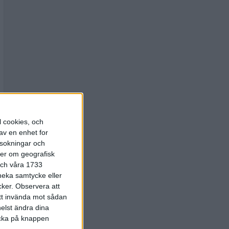
l cookies, och
av en enhet for
rsokningar och
ter om geografisk
 och våra 1733
 neka samtycke eller
cker.
Observera att
att invända mot sådan
elst ändra dina
licka på knappen