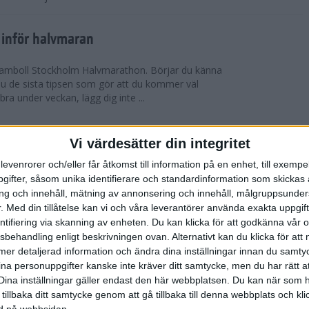
 inför halvmaran
 Ramboll Stockholm Halvmarathon. Börjar du känna
 du de sista tipsen som gör att du kommer väl
 bra under veckan, lägg dig inte ...
ch Ramboll Stockholm Halvmarathon är
Vi värdesätter din integritet
levenrorer och/eller får åtkomst till information på en enhet, till exempe
ifter, såsom unika identifierare och standardinformation som skickas 
tum. Minns du i våras hur det pratades om
g och innehåll, mätning av annonsering och innehåll, målgruppsunde
s Stockholm Marathon. Nu har även Ramboll
.
Med din tillåtelse kan vi och våra leverantörer använda exakta uppgif
prängt sitt tidigare rekord och når snart taket...
entifiering via skanning av enheten. Du kan klicka för att godkänna vår
sbehandling enligt beskrivningen ovan. Alternativt kan du klicka för att
ll mer detaljerad information och ändra dina inställningar innan du samty
t inför Tjejmilen
ina personuppgifter kanske inte kräver ditt samtycke, men du har rätt 
ävling
Dina inställningar gäller endast den här webbplatsen. Du kan när som h
 två veckor kvar till Tjejmilen? Hur lägger jag upp
 tillbaka ditt samtycke genom att gå tillbaka till denna webbplats och k
 Här ger löpcoachen Josefine Swärm sina bästa
ned på webbsidan.