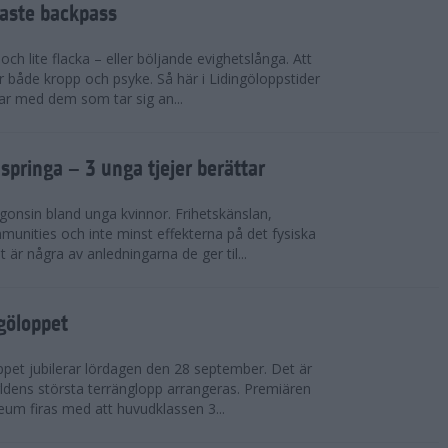
faste backpass
ch lite flacka – eller böljande evighetslånga. Att
ör både kropp och psyke. Så här i Lidingöloppstider
ar med dem som tar sig an...
 springa – 3 unga tjejer berättar
gonsin bland unga kvinnor. Frihetskänslan,
munities och inte minst effekterna på det fysiska
är några av anledningarna de ger til...
ngöloppet
ppet jubilerar lördagen den 28 september. Det är
dens största terränglopp arrangeras. Premiären
eum firas med att huvudklassen 3...