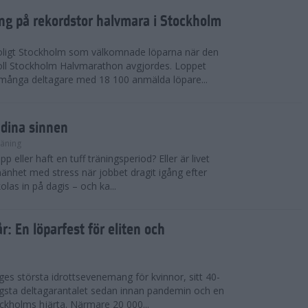
ing på rekordstor halvmara i Stockholm
soligt Stockholm som välkomnade löparna när den
ll Stockholm Halvmarathon avgjordes. Loppet
dmånga deltagare med 18 100 anmälda löpare...
 dina sinnen
räning
p eller haft en tuff träningsperiod? Eller är livet
llmänhet med stress när jobbet dragit igång efter
as in på dagis – och ka...
år: En löparfest för eliten och
riges största idrottsevenemang för kvinnor, sitt 40-
gsta deltagarantalet sedan innan pandemin och en
kholms hjärta. Närmare 20 000...