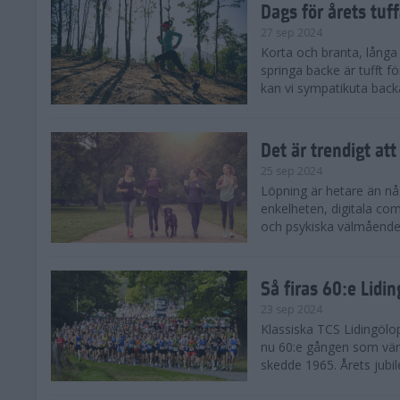
Dags för årets tuf
27 sep 2024
Korta och branta, långa o
springa backe är tufft f
kan vi sympatikuta back
Det är trendigt att
25 sep 2024
Löpning är hetare än nå
enkelheten, digitala com
och psykiska välmåendet 
Så firas 60:e Lidi
23 sep 2024
Klassiska TCS Lidingölo
nu 60:e gången som värl
skedde 1965. Årets jubil