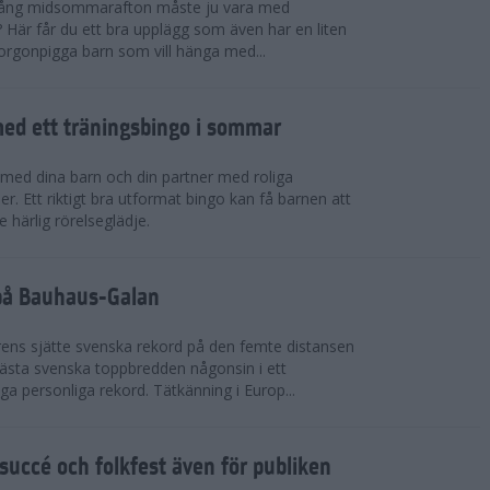
 igång midsommarafton måste ju vara med
r? Här får du ett bra upplägg som även har en liten
 morgonpigga barn som vill hänga med...
ed ett träningsbingo i sommar
med dina barn och din partner med roliga
er. Ett riktigt bra utformat bingo kan få barnen att
e härlig rörelseglädje.
 på Bauhaus-Galan
ens sjätte svenska rekord på den femte distansen
 bästa svenska toppbredden någonsin i ett
a personliga rekord. Tätkänning i Europ...
uccé och folkfest även för publiken