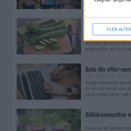
tips både till dig som sat
Enkla och goda zu
FLER ALTE
5 aug 2024
• Livet
• Recept
Zucchinitider är lyckotide
använda den både rå oc
utfyllnad för att få in mer
Bota din efter-se
30 jul 2024
• Livet
• Hälsa
Börjar semestern lida mot
Du är inte ensam om att
sand mellan tårna, saltva
Blåbärssmoothie me
17 jul 2024
Passa på att plocka ma