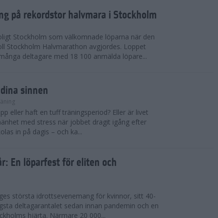
ing på rekordstor halvmara i Stockholm
soligt Stockholm som välkomnade löparna när den
ll Stockholm Halvmarathon avgjordes. Loppet
dmånga deltagare med 18 100 anmälda löpare...
 dina sinnen
räning
p eller haft en tuff träningsperiod? Eller är livet
llmänhet med stress när jobbet dragit igång efter
as in på dagis – och ka...
år: En löparfest för eliten och
riges största idrottsevenemang för kvinnor, sitt 40-
gsta deltagarantalet sedan innan pandemin och en
kholms hjärta. Närmare 20 000...