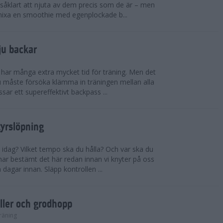
såklart att njuta av dem precis som de är – men
t mixa en smoothie med egenplockade b...
ju backar
har många extra mycket tid för träning. Men det
u måste försöka klämma in träningen mellan alla
ssar ett supereffektivt backpass ...
tyrslöpning
 idag? Vilket tempo ska du hålla? Och var ska du
ar bestämt det här redan innan vi knyter på oss
 dagar innan. Släpp kontrollen ...
ler och grodhopp
räning