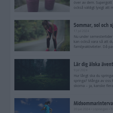
över av dem. Supergott 
också väldigt lyxigt at
Sommar, sol och s
17 jul 2024
Nu under semestertider 
kan också vara så att d
familjeaktiviteter. Då pa
Lär dig älska även
9 jul 2024
Hur långt ska du springa
springa? Många av oss h
skorna – ja, kanske flera
Midsommarinterval
20 jun 2024
• Löpningen
• T