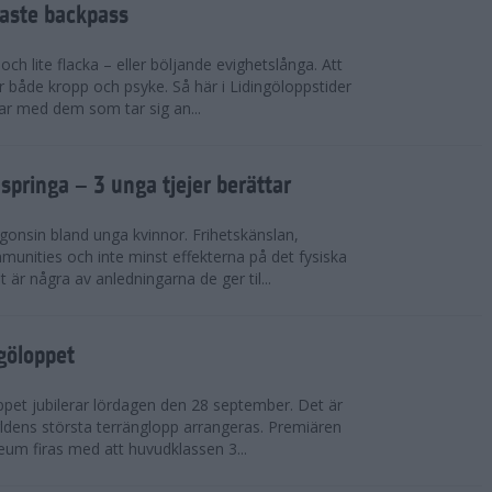
faste backpass
ch lite flacka – eller böljande evighetslånga. Att
ör både kropp och psyke. Så här i Lidingöloppstider
ar med dem som tar sig an...
 springa – 3 unga tjejer berättar
gonsin bland unga kvinnor. Frihetskänslan,
munities och inte minst effekterna på det fysiska
är några av anledningarna de ger til...
ngöloppet
ppet jubilerar lördagen den 28 september. Det är
dens största terränglopp arrangeras. Premiären
eum firas med att huvudklassen 3...