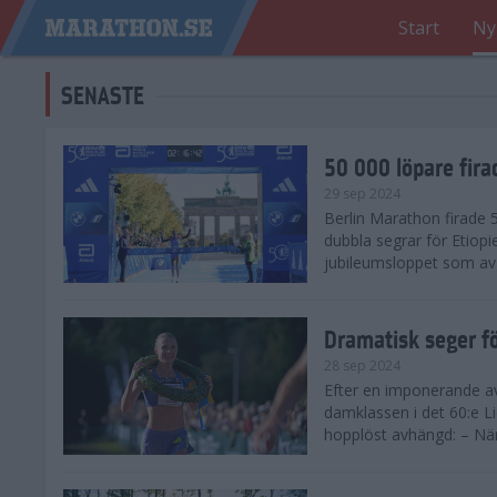
Start
Ny
SENASTE
50 000 löpare fira
29 sep 2024
Berlin Marathon firade
dubbla segrar för Etiopi
jubileumsloppet som avg
Dramatisk seger fö
28 sep 2024
Efter en imponerande av
damklassen i det 60:e L
hopplöst avhängd: – När 