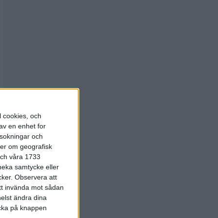
l cookies, och
av en enhet for
rsokningar och
ter om geografisk
 och våra 1733
 neka samtycke eller
cker.
Observera att
att invända mot sådan
elst ändra dina
licka på knappen