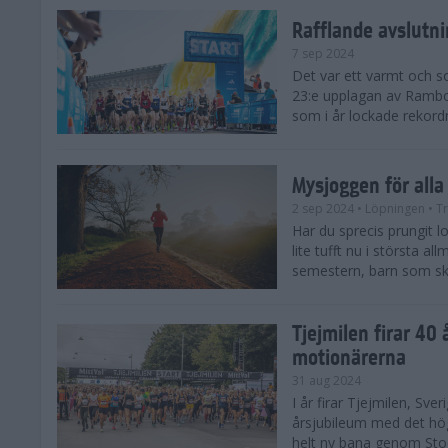
Rafflande avslutn
7 sep 2024
Det var ett varmt och 
23:e upplagan av Rambo
som i år lockade rekor
Mysjoggen för alla
2 sep 2024
• Löpningen
• T
Har du sprecis prungit lop
lite tufft nu i största a
semestern, barn som skol
Tjejmilen firar 40 
motionärerna
31 aug 2024
I år firar Tjejmilen, Sve
årsjubileum med det hö
helt ny bana genom Stoc