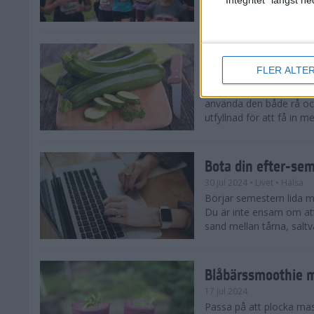
tips både till dig som sat
Enkla och goda zu
FLER ALTE
5 aug 2024
• Livet
• Recept
Zucchinitider är lyckotide
använda den både rå oc
utfyllnad för att få in mer
Bota din efter-se
30 jul 2024
• Livet
• Hälsa
Börjar semestern lida mot
Du är inte ensam om att
sand mellan tårna, saltva
Blåbärssmoothie me
17 jul 2024
Passa på att plocka ma