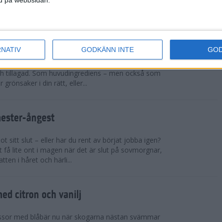
sar på ett rejält pers och t...
cchinirecept
RNATIV
GODKÄNN INTE
GO
r. Zucchinin är genial i sin allsidighet. Du kan
h tillagad. Som huvudingrediens – men också som
 grönsaker i din rätt, eller...
mester-ångest
 sitt slut – eller har du rent av börjat jobba igen?
 få lite ont i magen när det är slut på sovmorgnar,
tten i håret och härli...
d citron och vanilj
ssor med blåbär nu när skogarna nästan svämmar