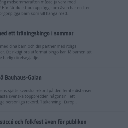
 igång midsommarafton måste ju vara med
r? Här får du ett bra upplägg som även har en liten
 morgonpigga barn som vill hänga med...
ed ett träningsbingo i sommar
med dina barn och din partner med roliga
er. Ett riktigt bra utformat bingo kan få barnen att
e härlig rörelseglädje.
 på Bauhaus-Galan
ens sjätte svenska rekord på den femte distansen
 bästa svenska toppbredden någonsin i ett
a personliga rekord. Tätkänning i Europ...
uccé och folkfest även för publiken