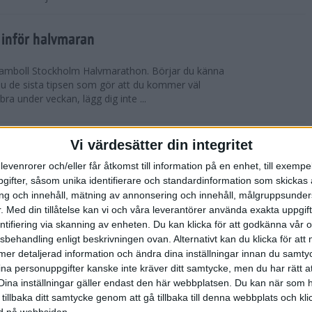
 inför halvmaran
 Ramboll Stockholm Halvmarathon. Börjar du känna
 du de sista tipsen som gör att du kommer väl
 bra under veckan, lägg dig inte ...
ch Ramboll Stockholm Halvmarathon är
Vi värdesätter din integritet
levenrorer och/eller får åtkomst till information på en enhet, till exempe
ifter, såsom unika identifierare och standardinformation som skickas 
tum. Minns du i våras hur det pratades om
g och innehåll, mätning av annonsering och innehåll, målgruppsunde
s Stockholm Marathon. Nu har även Ramboll
.
Med din tillåtelse kan vi och våra leverantörer använda exakta uppgif
prängt sitt tidigare rekord och når snart taket...
entifiering via skanning av enheten. Du kan klicka för att godkänna vår
sbehandling enligt beskrivningen ovan. Alternativt kan du klicka för att
ll mer detaljerad information och ändra dina inställningar innan du samty
t inför Tjejmilen
ina personuppgifter kanske inte kräver ditt samtycke, men du har rätt 
ävling
Dina inställningar gäller endast den här webbplatsen. Du kan när som h
 två veckor kvar till Tjejmilen? Hur lägger jag upp
 tillbaka ditt samtycke genom att gå tillbaka till denna webbplats och k
 Här ger löpcoachen Josefine Swärm sina bästa
ned på webbsidan.