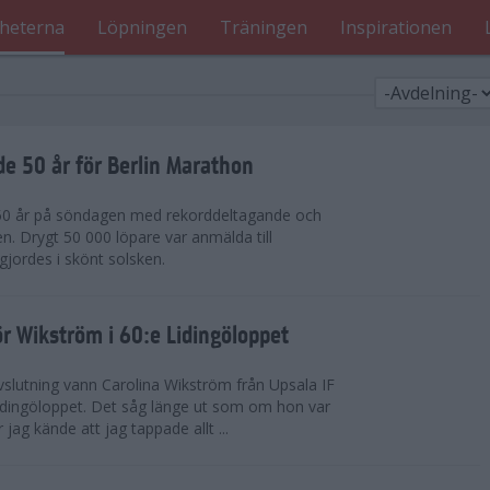
heterna
Löpningen
Träningen
Inspirationen
de 50 år för Berlin Marathon
 50 år på söndagen med rekorddeltagande och
en. Drygt 50 000 löpare var anmälda till
jordes i skönt solsken.
r Wikström i 60:e Lidingöloppet
slutning vann Carolina Wikström från Upsala IF
idingöloppet. Det såg länge ut som om hon var
jag kände att jag tappade allt ...