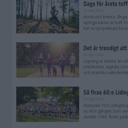
Dags för årets tuf
27 sep 2024
Korta och branta, långa o
springa backe är tufft f
kan vi sympatikuta back
Det är trendigt att
25 sep 2024
Löpning är hetare än nå
enkelheten, digitala com
och psykiska välmåendet 
Så firas 60:e Lidi
23 sep 2024
Klassiska TCS Lidingölo
nu 60:e gången som värl
skedde 1965. Årets jubil