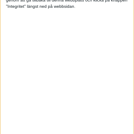
genom att gå tillbaka till denna webbplats och klicka på knappen
"Integritet" längst ned på webbsidan.
Mysjoggen för alla dina sinnen
2 sep 2024
• Löpningen
• Träning
Tjejmilen firar 40 år: En löparfest
för eliten och motionärerna
31 aug 2024
Ladda med 10 tips inför
halvmaran
31 aug 2024
Tre veckor kvar och Ramboll
Stockholm Halvmarathon är snart
fullt
18 aug 2024