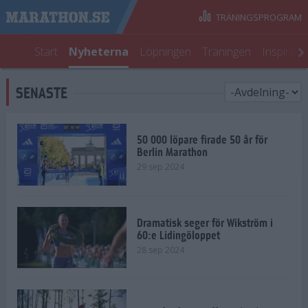
TRÄNINGSPROGRAM
Start
Nyheterna
Löpningen
Träningen
Inspirati
SENASTE
50 000 löpare firade 50 år för
Berlin Marathon
29 sep 2024
Dramatisk seger för Wikström i
60:e Lidingöloppet
28 sep 2024