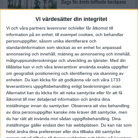
Dags för årets tuffaste backpass
27 sep 2024
Vi värdesätter din integritet
Vi och våra partners levenrorer och/eller får åtkomst till
information på en enhet, till exempel cookies, och behandlar
Det är trendigt att springa – 3
personuppgifter, såsom unika identifierare och
unga tjejer berättar
standardinformation som skickas av en enhet for anpassad
25 sep 2024
annonsering och innehåll, mätning av annonsering och innehåll,
målgruppsundersokningar och utveckling av tjänster.
Med din
tillåtelse kan vi och våra leverantörer använda exakta uppgifter
om geografisk positionering och identifiering via skanning av
Så firas 60:e Lidingöloppet
enheten. Du kan klicka för att godkänna vår och våra 1733
23 sep 2024
leverantörers uppgiftsbehandling enligt beskrivningen ovan.
Alternativt kan du klicka för att neka samtycke eller för att få
åtkomst till mer detaljerad information och ändra dina
inställningar innan du samtycker.
Observera att viss behandling
Rafflande avslutning på rekordstor
av dina personuppgifter kanske inte kräver ditt samtycke, men
halvmara i Stockholm
du har rätt att invända mot sådan uppgiftsbehandling. Dina
7 sep 2024
inställningar gäller endast den här webbplatsen. Du kan när som
helst ändra dina preferenser eller dra tillbaka ditt samtycke