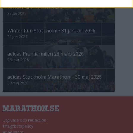
Höstrusket • 8 november
8 nov 2025
Winter Run Stockholm • 31 januari 2026
31 jan 2026
adidas Premiärmilen 28 mars 2026
28 mar 2026
adidas Stockholm Marathon – 30 maj 2026
30 maj 2026
Utgivare och redaktion
Integritetspolicy
Annonsera